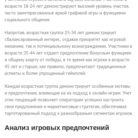
возрасте 18-24 лет демонстрируют высокий уровень участия,
часто заинтересованные яркой графикой игры и функциями
социального общения.
Напротив, возрастная группа 25-34 лет демонстрирует
сбалансированный интерес, отдавая приоритет как игровой
механике, так и потенциальному вознаграждению. Участники в
возрасте 35-44 лет отдают предпочтение бонусным функциям
и общему азарту от победы, в то время как игроки в возрасте
45 лет и старше, как правило, предпочитают традиционные
аспекты и более упрощенный геймплей.
Каждая возрастная группа демонстрирует особенные мотивы
и предпочтения, влияющие на их подход к онлайн-играм. Учет
этих тенденций позволяет операторам успешно настроить
свои предложения и маркетинговые стратегии, обеспечивая
таргетированный подход к разнообразным сегментам игроков.
Анализ игровых предпочтений