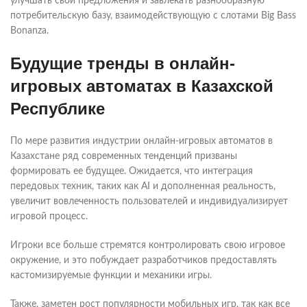
улучшать свои предложения и завлекать разнообразную
потребительскую базу, взаимодействующую с слотами Big Bass
Bonanza.
Будущие тренды в онлайн-
игровых автоматах в Казахской
Республике
По мере развития индустрии онлайн-игровых автоматов в
Казахстане ряд современных тенденций призваны
формировать ее будущее. Ожидается, что интеграция
передовых техник, таких как AI и дополненная реальность,
увеличит вовлеченность пользователей и индивидуализирует
игровой процесс.
Игроки все больше стремятся контролировать свою игровое
окружение, и это побуждает разработчиков предоставлять
кастомизируемые функции и механики игры.
Также, заметен рост популярности мобильных игр, так как все