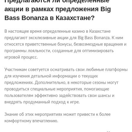
Предлагаются ли определенные
акции в рамках предложения Big
Bass Bonanza в Казахстане?
В настоящее время определенные казино в Казахстане
предлагают эксклюзивные акции для Big Bass Bonanza. К ним
относятся приветственные бонусы, безвозмездные вращения и
программы лояльности, созданные для оптимизировать
игровой процесс.
Участникам советуется осматривать свои любимые платформы
для изучения детальной информации о текущих
предложениях. Дополнительно, в некоторые сезоны могут
проводиться специальные мероприятия, помогающие
пользователям эффективно задействовать свои шансы и
внедрять продуманный подход к игре.
Знание об этих мероприятиях может привести к более
комфортному впечатлению.