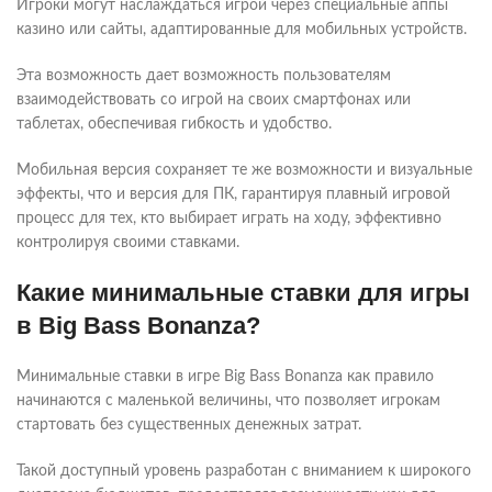
Игроки могут наслаждаться игрой через специальные аппы
казино или сайты, адаптированные для мобильных устройств.
Эта возможность дает возможность пользователям
взаимодействовать со игрой на своих смартфонах или
таблетах, обеспечивая гибкость и удобство.
Мобильная версия сохраняет те же возможности и визуальные
эффекты, что и версия для ПК, гарантируя плавный игровой
процесс для тех, кто выбирает играть на ходу, эффективно
контролируя своими ставками.
Какие минимальные ставки для игры
в Big Bass Bonanza?
Минимальные ставки в игре Big Bass Bonanza как правило
начинаются с маленькой величины, что позволяет игрокам
стартовать без существенных денежных затрат.
Такой доступный уровень разработан с вниманием к широкого