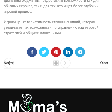
диапазона бюджетов, предоставляя возможности как для
обычных игроков, так и для тех, кто ищет более глубокий
игровой процесс.
Игроки ценят вариативность ставочных опций, которая
увеличивает их возможности по управлению над игровой
стратегией и общими вложениями.
Newer
Older