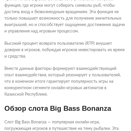
функция, где игроки могут собирать символы рыб, чтобы
достичь вход к безвозмездным вращениям. Эта функция не
только повышает возможность для получения значительных
выигрышей, но и способствует ощущению достижения задачи
и управления над игровым процессом.
Высокий процент возврата пользователю (RTP) внушает
доверие в игроков, побуждая игроков инвестировать их время
и средства.
Вместе данные факторы формируют взаимодействующий
опыт взаимодействия, который резонирует у пользователей,
что в конечном итоге гарантирует популярность игры на
конкурентном сегменте онлайн-игровых автоматов в
Казахской Республике.
Обзор слота Big Bass Bonanza
Слот Big Bass Bonanza — популярная онлайн-игра,
погружающая игроков в путешествие на тему рыбалки. Эта