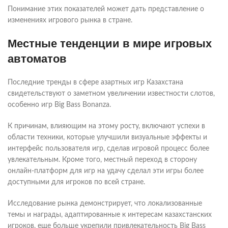
Понимание этих показателей может дать представление о
изменениях игрового рынка в стране.
Местные тенденции в мире игровых
автоматов
Последние тренды в сфере азартных игр Казахстана
свидетельствуют о заметном увеличении известности слотов,
особенно игр Big Bass Bonanza.
К причинам, влияющим на этому росту, включают успехи в
области техники, которые улучшили визуальные эффекты и
интерфейс пользователя игр, сделав игровой процесс более
увлекательным. Кроме того, местный переход в сторону
онлайн-платформ для игр на удачу сделал эти игры более
доступными для игроков по всей стране.
Исследование рынка демонстрирует, что локализованные
темы и награды, адаптированные к интересам казахстанских
игроков, еще больше укрепили привлекательность Big Bass