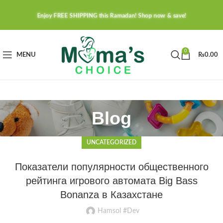
Enjoy FREE SHIPPING this Ramadan! Shop now & save!
0
MENU
₨
0.00
Blog
UNCATEGORIZED
Показатели популярности общественного
рейтинга игрового автомата Big Bass
Bonanza в Казахстане
Hamsol #Dev