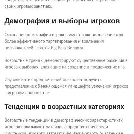
среди тех, кто ценит сочетание развлечения и стратегии в
своих игровых занятиях.
Демография и выборы игроков
Осознание демографии игроков имеет важное значение для
более эффективного таргетирования и вовлечения
пользователей в слоты Big Bass Bonanza.
Возрастные тренды демонстрируют существенные различия в
игровых выборах, влияющие на создание и продвижение игр.
Изучение этих предпочтений позволяет получить
представление об меняющемся ландшафте увлечений игроков
в игровом сообществе.
Тенденции в возрастных категориях
Возрастные тенденции в демографических характеристиках
игроков показывают различные предпочтения среди
участников игрового автомата Big Bass Bonanza. Участники в