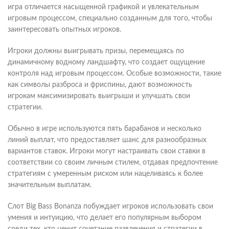
игра отличается насыщенной графикой и увлекательным
игровым процессом, специально созданным для того, чтобы
заинтересовать опытных игроков.
Игроки должны выигрывать призы, перемещаясь по
динамичному водному ландшафту, что создает ощущение
контроля над игровым процессом. Особые возможности, такие
как символы разброса и фриспины, дают возможность
игрокам максимизировать выигрыши и улучшать свои
стратегии.
Обычно в игре используются пять барабанов и несколько
линий выплат, что предоставляет шанс для разнообразных
вариантов ставок. Игроки могут настраивать свои ставки в
соответствии со своим личным стилем, отдавая предпочтение
стратегиям с умеренным риском или нацеливаясь к более
значительным выплатам.
Слот Big Bass Bonanza побуждает игроков использовать свои
умения и интуицию, что делает его популярным выбором