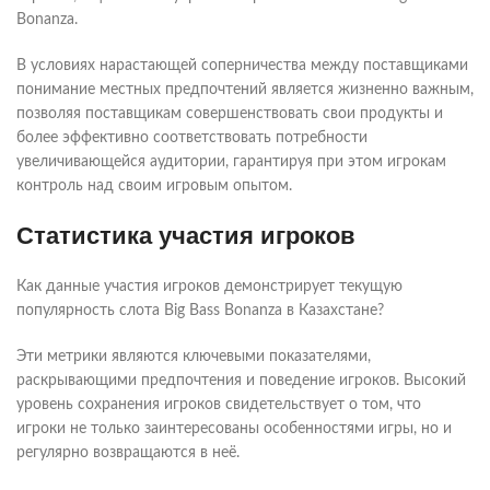
Bonanza.
В условиях нарастающей соперничества между поставщиками
понимание местных предпочтений является жизненно важным,
позволяя поставщикам совершенствовать свои продукты и
более эффективно соответствовать потребности
увеличивающейся аудитории, гарантируя при этом игрокам
контроль над своим игровым опытом.
Статистика участия игроков
Как данные участия игроков демонстрирует текущую
популярность слота Big Bass Bonanza в Казахстане?
Эти метрики являются ключевыми показателями,
раскрывающими предпочтения и поведение игроков. Высокий
уровень сохранения игроков свидетельствует о том, что
игроки не только заинтересованы особенностями игры, но и
регулярно возвращаются в неё.