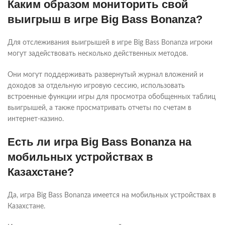
Каким образом мониторить свой
выигрыш в игре Big Bass Bonanza?
Для отслеживания выигрышей в игре Big Bass Bonanza игроки
могут задействовать несколько действенных методов.
Они могут поддерживать развернутый журнал вложений и
доходов за отдельную игровую сессию, использовать
встроенные функции игры для просмотра обобщенных таблиц
выигрышей, а также просматривать отчеты по счетам в
интернет-казино.
Есть ли игра Big Bass Bonanza на
мобильных устройствах в
Казахстане?
Да, игра Big Bass Bonanza имеется на мобильных устройствах в
Казахстане.