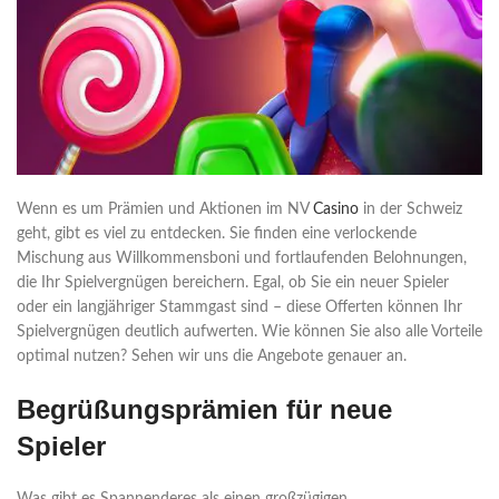
Wenn es um Prämien und Aktionen im NV
Casino
in der Schweiz
geht, gibt es viel zu entdecken. Sie finden eine verlockende
Mischung aus Willkommensboni und fortlaufenden Belohnungen,
die Ihr Spielvergnügen bereichern. Egal, ob Sie ein neuer Spieler
oder ein langjähriger Stammgast sind – diese Offerten können Ihr
Spielvergnügen deutlich aufwerten. Wie können Sie also alle Vorteile
optimal nutzen? Sehen wir uns die Angebote genauer an.
Begrüßungsprämien für neue
Spieler