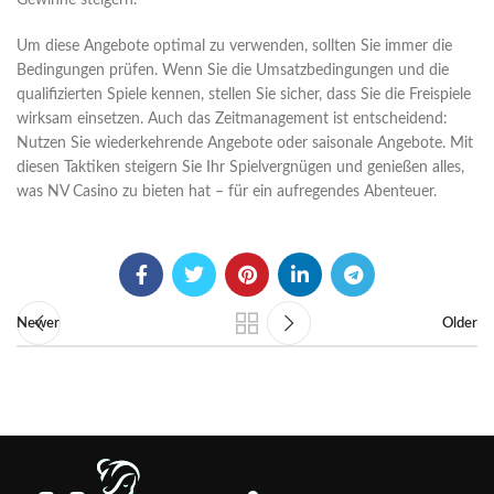
Um diese Angebote optimal zu verwenden, sollten Sie immer die
Bedingungen prüfen. Wenn Sie die Umsatzbedingungen und die
qualifizierten Spiele kennen, stellen Sie sicher, dass Sie die Freispiele
wirksam einsetzen. Auch das Zeitmanagement ist entscheidend:
Nutzen Sie wiederkehrende Angebote oder saisonale Angebote. Mit
diesen Taktiken steigern Sie Ihr Spielvergnügen und genießen alles,
was NV Casino zu bieten hat – für ein aufregendes Abenteuer.
Newer
Older