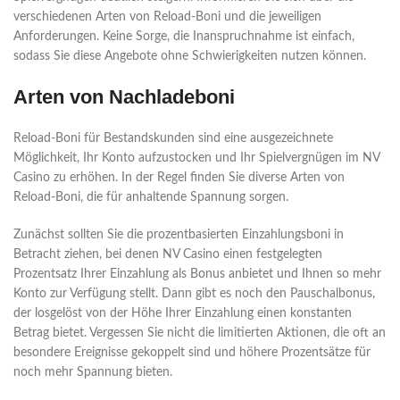
verschiedenen Arten von Reload-Boni und die jeweiligen
Anforderungen. Keine Sorge, die Inanspruchnahme ist einfach,
sodass Sie diese Angebote ohne Schwierigkeiten nutzen können.
Arten von Nachladeboni
Reload-Boni für Bestandskunden sind eine ausgezeichnete
Möglichkeit, Ihr Konto aufzustocken und Ihr Spielvergnügen im NV
Casino zu erhöhen. In der Regel finden Sie diverse Arten von
Reload-Boni, die für anhaltende Spannung sorgen.
Zunächst sollten Sie die prozentbasierten Einzahlungsboni in
Betracht ziehen, bei denen NV Casino einen festgelegten
Prozentsatz Ihrer Einzahlung als Bonus anbietet und Ihnen so mehr
Konto zur Verfügung stellt. Dann gibt es noch den Pauschalbonus,
der losgelöst von der Höhe Ihrer Einzahlung einen konstanten
Betrag bietet. Vergessen Sie nicht die limitierten Aktionen, die oft an
besondere Ereignisse gekoppelt sind und höhere Prozentsätze für
noch mehr Spannung bieten.