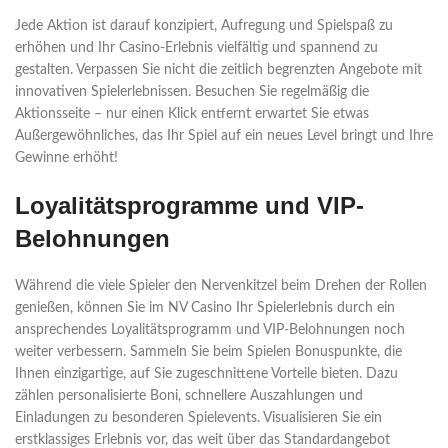
Jede Aktion ist darauf konzipiert, Aufregung und Spielspaß zu
erhöhen und Ihr Casino-Erlebnis vielfältig und spannend zu
gestalten. Verpassen Sie nicht die zeitlich begrenzten Angebote mit
innovativen Spielerlebnissen. Besuchen Sie regelmäßig die
Aktionsseite – nur einen Klick entfernt erwartet Sie etwas
Außergewöhnliches, das Ihr Spiel auf ein neues Level bringt und Ihre
Gewinne erhöht!
Loyalitätsprogramme und VIP-
Belohnungen
Während die viele Spieler den Nervenkitzel beim Drehen der Rollen
genießen, können Sie im NV Casino Ihr Spielerlebnis durch ein
ansprechendes Loyalitätsprogramm und VIP-Belohnungen noch
weiter verbessern. Sammeln Sie beim Spielen Bonuspunkte, die
Ihnen einzigartige, auf Sie zugeschnittene Vorteile bieten. Dazu
zählen personalisierte Boni, schnellere Auszahlungen und
Einladungen zu besonderen Spielevents. Visualisieren Sie ein
erstklassiges Erlebnis vor, das weit über das Standardangebot