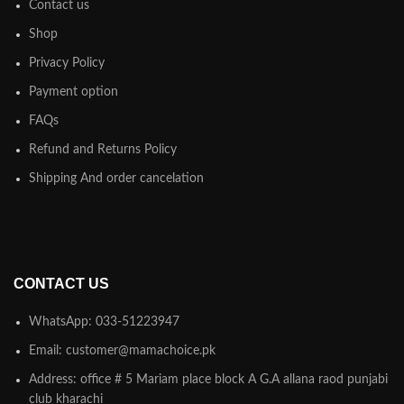
Contact us
Shop
Privacy Policy
Payment option
FAQs
Refund and Returns Policy
Shipping And order cancelation
CONTACT US
WhatsApp: 033-51223947
Email: customer@mamachoice.pk
Address: office # 5 Mariam place block A G.A allana raod punjabi
club kharachi