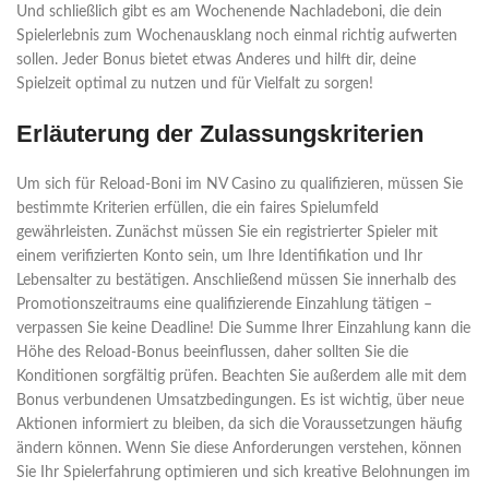
Und schließlich gibt es am Wochenende Nachladeboni, die dein
Spielerlebnis zum Wochenausklang noch einmal richtig aufwerten
sollen. Jeder Bonus bietet etwas Anderes und hilft dir, deine
Spielzeit optimal zu nutzen und für Vielfalt zu sorgen!
Erläuterung der Zulassungskriterien
Um sich für Reload-Boni im NV Casino zu qualifizieren, müssen Sie
bestimmte Kriterien erfüllen, die ein faires Spielumfeld
gewährleisten. Zunächst müssen Sie ein registrierter Spieler mit
einem verifizierten Konto sein, um Ihre Identifikation und Ihr
Lebensalter zu bestätigen. Anschließend müssen Sie innerhalb des
Promotionszeitraums eine qualifizierende Einzahlung tätigen –
verpassen Sie keine Deadline! Die Summe Ihrer Einzahlung kann die
Höhe des Reload-Bonus beeinflussen, daher sollten Sie die
Konditionen sorgfältig prüfen. Beachten Sie außerdem alle mit dem
Bonus verbundenen Umsatzbedingungen. Es ist wichtig, über neue
Aktionen informiert zu bleiben, da sich die Voraussetzungen häufig
ändern können. Wenn Sie diese Anforderungen verstehen, können
Sie Ihr Spielerfahrung optimieren und sich kreative Belohnungen im