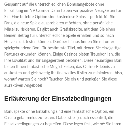
Gespannt auf die unterschiedlichen Bonusangebote ohne
Einzahlung im NV Casino? Dann haben wir positive Neuigkeiten für
Sie! Eine beliebte Option sind kostenlose Spins – perfekt für Slot-
Fans, die neue Spiele ausprobieren möchten, ohne persönliche
Mittel zu riskieren. Es gibt auch Gratiskredite, mit dem Sie einen
kleinen Betrag für unterschiedliche Spiele erhalten und so nach
Herzenslust testen können. Darüber hinaus finden Sie mitunter
spielgebundene Boni für bestimmte Titel, mit denen Sie einzigartige
Features erkunden können. Einige Casinos bieten Treueboni an, die
Ihre Loyalität und Ihr Engagiertheit belohnen. Diese neuartigen Boni
bieten Ihnen fantastische Möglichkeiten, das Casino-Erlebnis zu
auskosten und gleichzeitig Ihr finanzielles Risiko zu minimieren. Also,
worauf warten Sie noch? Tauchen Sie ein und genießen Sie diese
attraktiven Angebote!
Erläuterung der Einsatzbedingungen
Bonuspakte ohne Einzahlung sind eine fantastische Option, ein
Casino gefahrenlos zu testen. Dabei ist es jedoch essentiell, die
Einsatzbedingungen zu begreifen. Diese legen fest, wie oft Sie Ihren