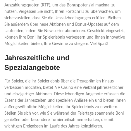
Auszahlungsquoten (RTP), um das Bonuspotenzial maximal zu
nutzen. Vergessen Sie nicht, Ihren Fortschritt zu überwachen, um
sicherzustellen, dass Sie die Umsatzbedingungen erfüllen. Bleiben
Sie außerdem über neue Aktionen und Bonus-Updates auf dem
Laufenden, indem Sie Newsletter abonnieren. Geschickt eingesetzt,
können Ihre Boni Ihr Spielerlebnis verbessern und Ihnen innovative
Möglichkeiten bieten, Ihre Gewinne zu steigern. Viel Spaß!
Jahreszeitliche und
Spezialangebote
Für Spieler, die ihr Spielerlebnis über die Treueprämien hinaus
verbessern möchten, bietet NV Casino eine Vielzahl jahreszeitlicher
und einzigartiger Aktionen. Diese lebendigen Angebote erfassen die
Essenz der Jahreszeiten und speziellen Anlässe ein und bieten Ihnen
außergewöhnliche Möglichkeiten, Ihr Spielerlebnis zu erweitern.
Stellen Sie sich vor, wie Sie während der Feiertage spannende Boni
genießen oder besondere Turnierteilnahmen erhalten, die mit
wichtigen Ereignissen im Laufe des Jahres koinzidieren.