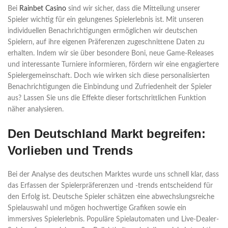
Bei
Rainbet Casino
sind wir sicher, dass die Mitteilung unserer
Spieler wichtig für ein gelungenes Spielerlebnis ist. Mit unseren
individuellen Benachrichtigungen ermöglichen wir deutschen
Spielern, auf ihre eigenen Präferenzen zugeschnittene Daten zu
erhalten. Indem wir sie über besondere Boni, neue Game-Releases
und interessante Turniere informieren, fördern wir eine engagiertere
Spielergemeinschaft. Doch wie wirken sich diese personalisierten
Benachrichtigungen die Einbindung und Zufriedenheit der Spieler
aus? Lassen Sie uns die Effekte dieser fortschrittlichen Funktion
näher analysieren.
Den Deutschland Markt begreifen:
Vorlieben und Trends
Bei der Analyse des deutschen Marktes wurde uns schnell klar, dass
das Erfassen der Spielerpräferenzen und -trends entscheidend für
den Erfolg ist. Deutsche Spieler schätzen eine abwechslungsreiche
Spielauswahl und mögen hochwertige Grafiken sowie ein
immersives Spielerlebnis. Populäre Spielautomaten und Live-Dealer-