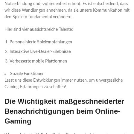
Nutzerbindung und -zufriedenheit erhöht. Es ist entscheidend, dass
wir diese Wandlungen annehmen, da sie unsere Kommunikation mit
den Spielern fundamental verändern.
Hier sind vier aussichtsreiche Talente:
Personalisierte Spielempfehlungen
Interaktive Live-Dealer-Erlebnisse
Verbesserte mobile Plattformen
Soziale Funktionen
Lasst uns diese Entwicklungen immer nutzen, um unvergessliche
Gaming-Erfahrungen zu schaffen!
Die Wichtigkeit maßgeschneiderter
Benachrichtigungen beim Online-
Gaming