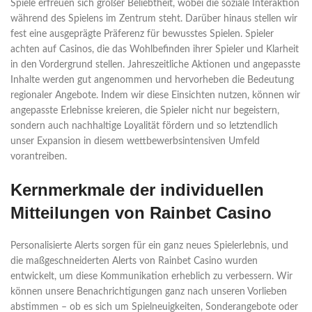
Spiele erfreuen sich großer Beliebtheit, wobei die soziale Interaktion
während des Spielens im Zentrum steht. Darüber hinaus stellen wir
fest eine ausgeprägte Präferenz für bewusstes Spielen. Spieler
achten auf Casinos, die das Wohlbefinden ihrer Spieler und Klarheit
in den Vordergrund stellen. Jahreszeitliche Aktionen und angepasste
Inhalte werden gut angenommen und hervorheben die Bedeutung
regionaler Angebote. Indem wir diese Einsichten nutzen, können wir
angepasste Erlebnisse kreieren, die Spieler nicht nur begeistern,
sondern auch nachhaltige Loyalität fördern und so letztendlich
unser Expansion in diesem wettbewerbsintensiven Umfeld
vorantreiben.
Kernmerkmale der individuellen
Mitteilungen von Rainbet Casino
Personalisierte Alerts sorgen für ein ganz neues Spielerlebnis, und
die maßgeschneiderten Alerts von Rainbet Casino wurden
entwickelt, um diese Kommunikation erheblich zu verbessern. Wir
können unsere Benachrichtigungen ganz nach unseren Vorlieben
abstimmen – ob es sich um Spielneuigkeiten, Sonderangebote oder