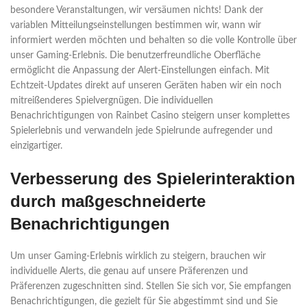
besondere Veranstaltungen, wir versäumen nichts! Dank der
variablen Mitteilungseinstellungen bestimmen wir, wann wir
informiert werden möchten und behalten so die volle Kontrolle über
unser Gaming-Erlebnis. Die benutzerfreundliche Oberfläche
ermöglicht die Anpassung der Alert-Einstellungen einfach. Mit
Echtzeit-Updates direkt auf unseren Geräten haben wir ein noch
mitreißenderes Spielvergnügen. Die individuellen
Benachrichtigungen von Rainbet Casino steigern unser komplettes
Spielerlebnis und verwandeln jede Spielrunde aufregender und
einzigartiger.
Verbesserung des Spielerinteraktion
durch maßgeschneiderte
Benachrichtigungen
Um unser Gaming-Erlebnis wirklich zu steigern, brauchen wir
individuelle Alerts, die genau auf unsere Präferenzen und
Präferenzen zugeschnitten sind. Stellen Sie sich vor, Sie empfangen
Benachrichtigungen, die gezielt für Sie abgestimmt sind und Sie