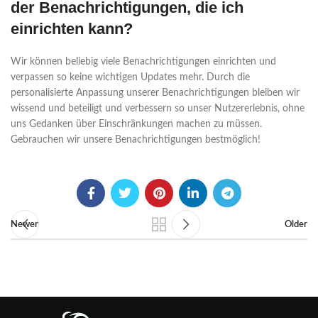
der Benachrichtigungen, die ich
einrichten kann?
Wir können beliebig viele Benachrichtigungen einrichten und
verpassen so keine wichtigen Updates mehr. Durch die
personalisierte Anpassung unserer Benachrichtigungen bleiben wir
wissend und beteiligt und verbessern so unser Nutzererlebnis, ohne
uns Gedanken über Einschränkungen machen zu müssen.
Gebrauchen wir unsere Benachrichtigungen bestmöglich!
Newer
Older