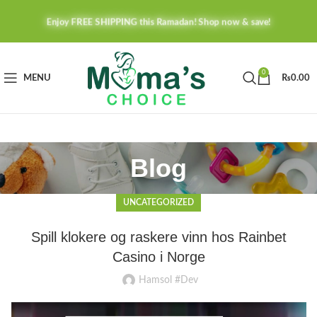
Enjoy FREE SHIPPING this Ramadan! Shop now & save!
0
MENU
₨
0.00
Blog
UNCATEGORIZED
Spill klokere og raskere vinn hos Rainbet
Casino i Norge
Hamsol #Dev