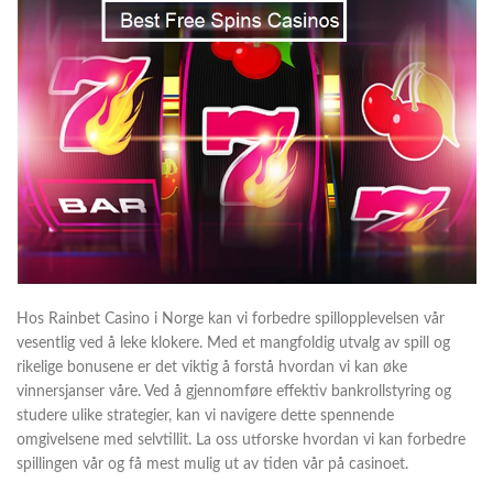
Hos Rainbet Casino i Norge kan vi forbedre spillopplevelsen vår
vesentlig ved å leke klokere. Med et mangfoldig utvalg av spill og
rikelige bonusene er det viktig å forstå hvordan vi kan øke
vinnersjanser våre. Ved å gjennomføre effektiv bankrollstyring og
studere ulike strategier, kan vi navigere dette spennende
omgivelsene med selvtillit. La oss utforske hvordan vi kan forbedre
spillingen vår og få mest mulig ut av tiden vår på casinoet.