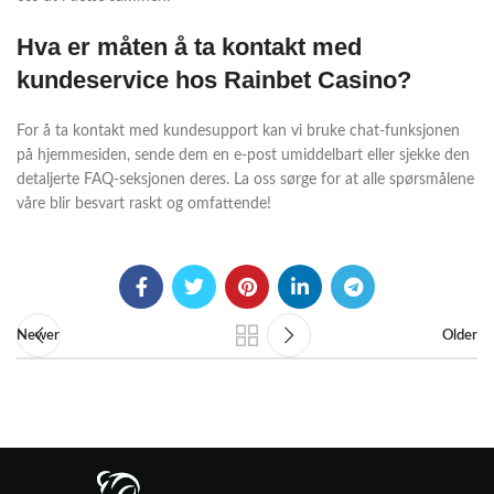
Hva er måten å ta kontakt med
kundeservice hos Rainbet Casino?
For å ta kontakt med kundesupport kan vi bruke chat-funksjonen
på hjemmesiden, sende dem en e-post umiddelbart eller sjekke den
detaljerte FAQ-seksjonen deres. La oss sørge for at alle spørsmålene
våre blir besvart raskt og omfattende!
Newer
Older