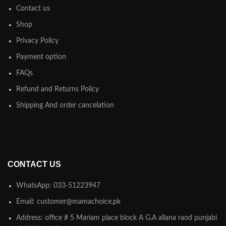
Contact us
Shop
Privacy Policy
Payment option
FAQs
Refund and Returns Policy
Shipping And order cancelation
CONTACT US
WhatsApp: 033-51223947
Email: customer@mamachoice.pk
Address: office # 5 Mariam place block A G.A allana raod punjabi