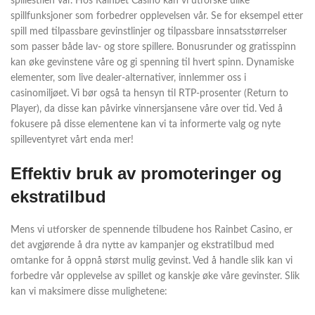
spillestilen vår. Hos Rainbet Casino kan vi utforske ulike
spillfunksjoner som forbedrer opplevelsen vår. Se for eksempel etter
spill med tilpassbare gevinstlinjer og tilpassbare innsatsstørrelser
som passer både lav- og store spillere. Bonusrunder og gratisspinn
kan øke gevinstene våre og gi spenning til hvert spinn. Dynamiske
elementer, som live dealer-alternativer, innlemmer oss i
casinomiljøet. Vi bør også ta hensyn til RTP-prosenter (Return to
Player), da disse kan påvirke vinnersjansene våre over tid. Ved å
fokusere på disse elementene kan vi ta informerte valg og nyte
spilleventyret vårt enda mer!
Effektiv bruk av promoteringer og
ekstratilbud
Mens vi utforsker de spennende tilbudene hos Rainbet Casino, er
det avgjørende å dra nytte av kampanjer og ekstratilbud med
omtanke for å oppnå størst mulig gevinst. Ved å handle slik kan vi
forbedre vår opplevelse av spillet og kanskje øke våre gevinster. Slik
kan vi maksimere disse mulighetene: