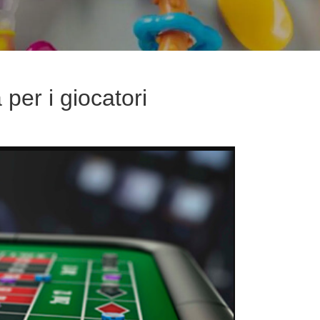
 per i giocatori