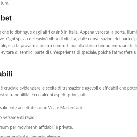
tura.
nbet
he lo distingue dagli altri casinò in Italia. Appena varcata la porta, illum
. Ogni spazio del casinò vibra di vitalità, dalle conversazioni dei partecipa
le, e ci fa provare a nostro comfort, ma allo stesso tempo emozionati. In
vitare di sentirci parte di un’esperienza di speciale, poiché l’atmosfera un
bili
 è cruciale evidenziare le scelte di transazione agevoli e affidabili che po
tra tranquillità. Ecco alcuni aspetti principali:
rsalmente accettate come Visa e MasterCard.
no versamenti rapidi.
eum per movimenti affidabili e private.