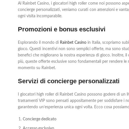
Al Rainbet Casino, i giocatori high roller come noi possono aspe
concierge personalizzati, veniamo curati con attenzioni e vanta
ogni visita incomparabile.
Promozioni e bonus esclusivi
Esplorando il mondo di
Rainbet Casino
in Italia, scopriamo subi
gioco. Questi incentivi non sono semplici offerte, ma sono studi
benefici che migliorano la nostra esperienza di gioco. Inoltre, 
più, queste offerte esclusive sono fondamentali per rendere le n
momento su Rainbet.
Servizi di concierge personalizzati
I giocatori high roller di Rainbet Casino possono godere di un liv
trattamenti VIP sono pensati appositamente per soddisfare i nos
garantendo un’esperienza unica ogni volta. Ecco cosa possiamo
Concierge dedicato
Accesso esclusivo