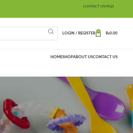
CONTACT US
FAQS
0
LOGIN / REGISTER
₨
0.00
HOME
SHOP
ABOUT US
CONTACT US