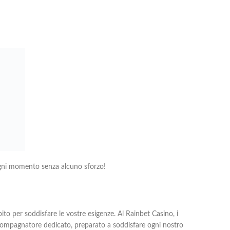
gni momento senza alcuno sforzo!
o per soddisfare le vostre esigenze. Al Rainbet Casino, i
 accompagnatore dedicato, preparato a soddisfare ogni nostro