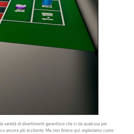
ia varietà di divertimenti garantisce che ci sia qualcosa per
 gioco ancora più eccitante. Ma non finisce qui: esploriamo come