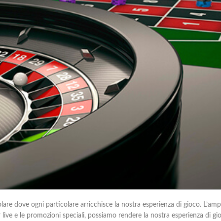
lare dove ogni particolare arricchisce la nostra esperienza di gioco. L’amp
ler live e le promozioni speciali, possiamo rendere la nostra esperienza di