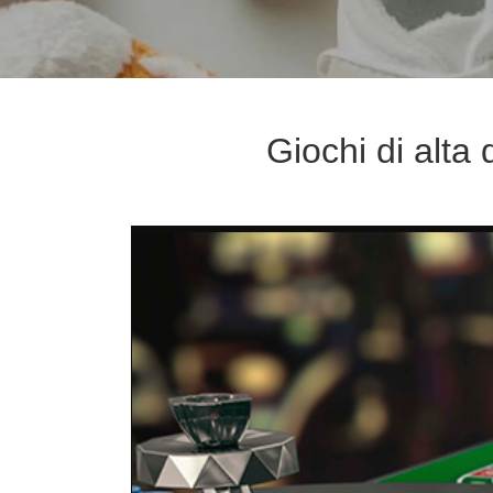
Giochi di alta 