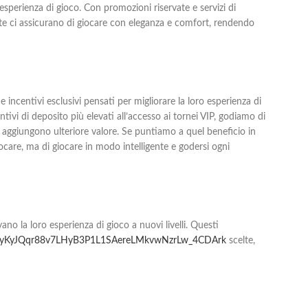
esperienza di gioco. Con promozioni riservate e servizi di
vate ci assicurano di giocare con eleganza e comfort, rendendo
e incentivi esclusivi pensati per migliorare la loro esperienza di
ivi di deposito più elevati all’accesso ai tornei VIP, godiamo di
e aggiungono ulteriore valore. Se puntiamo a quel beneficio in
iocare, ma di giocare in modo intelligente e godersi ogni
ano la loro esperienza di gioco a nuovi livelli. Questi
/__DyKyJQqr88v7LHyB3P1L1SAereLMkvwNzrLw_4CDArk
scelte,