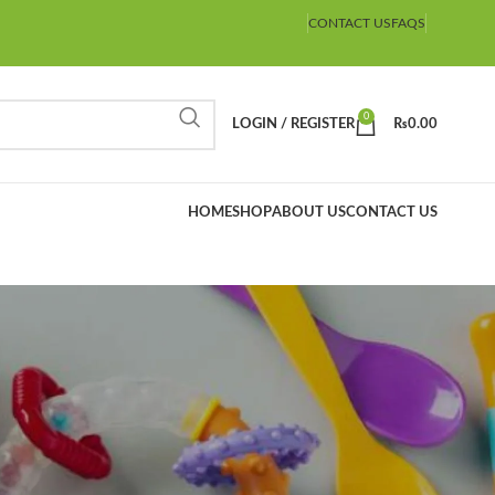
CONTACT US
FAQS
0
LOGIN / REGISTER
₨
0.00
HOME
SHOP
ABOUT US
CONTACT US