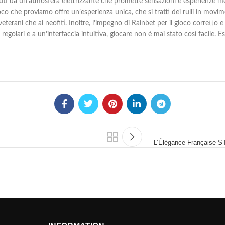
ti da un’atmosfera elettrizzante che promette sensazioni e esperienze memora
 che proviamo offre un’esperienza unica, che si tratti dei rulli in movimen
veterani che ai neofiti. Inoltre, l’impegno di Rainbet per il gioco corretto 
 regolari e a un’interfaccia intuitiva, giocare non è mai stato così facile.
L’Élégance Française S’I