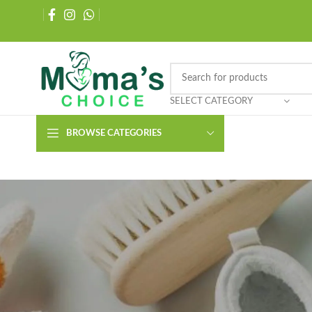
SELECT CATEGORY
BROWSE CATEGORIES