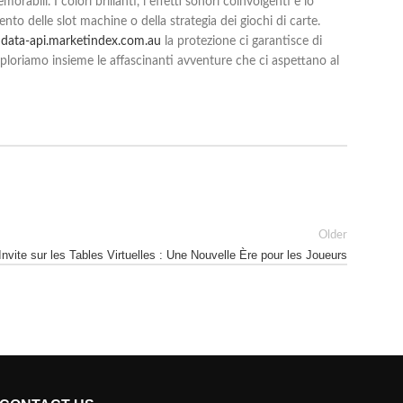
bili. I colori brillanti, i effetti sonori coinvolgenti e lo
to delle slot machine o della strategia dei giochi di carte.
e
data-api.marketindex.com.au
la protezione ci garantisce di
 Esploriamo insieme le affascinanti avventure che ci aspettano al
Older
nvite sur les Tables Virtuelles : Une Nouvelle Ère pour les Joueurs