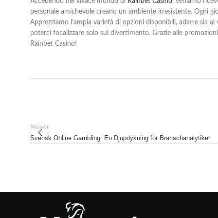
Accedendo nel vivace mondo di
Rainbet Casino
, veniamo ricevu
personale amichevole creano un ambiente irresistente. Ogni gioco
Apprezziamo l’ampia varietà di opzioni disponibili, adatte sia ai 
poterci focalizzare solo sul divertimento. Grazie alle promozioni
Rainbet Casino!
Newer
Svensk Online Gambling: En Djupdykning för Branschanalytiker