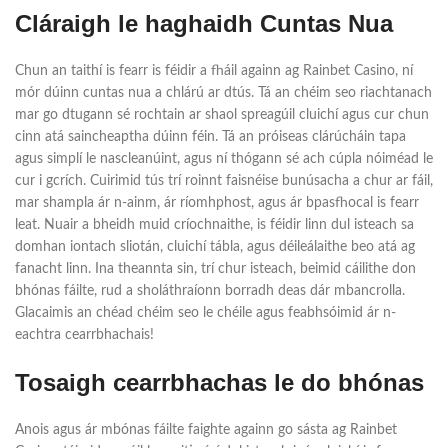
Cláraigh le haghaidh Cuntas Nua
Chun an taithí is fearr is féidir a fháil againn ag Rainbet Casino, ní
mór dúinn cuntas nua a chlárú ar dtús. Tá an chéim seo riachtanach
mar go dtugann sé rochtain ar shaol spreagúil cluichí agus cur chun
cinn atá saincheaptha dúinn féin. Tá an próiseas clárúcháin tapa
agus simplí le nascleanúint, agus ní thógann sé ach cúpla nóiméad le
cur i gcrích. Cuirimid tús trí roinnt faisnéise bunúsacha a chur ar fáil,
mar shampla ár n-ainm, ár ríomhphost, agus ár bpasfhocal is fearr
leat. Nuair a bheidh muid críochnaithe, is féidir linn dul isteach sa
domhan iontach sliotán, cluichí tábla, agus déileálaithe beo atá ag
fanacht linn. Ina theannta sin, trí chur isteach, beimid cáilithe don
bhónas fáilte, rud a sholáthraíonn borradh deas dár mbancrolla.
Glacaimis an chéad chéim seo le chéile agus feabhsóimid ár n-
eachtra cearrbhachais!
Tosaigh cearrbhachas le do bhónas
Anois agus ár mbónas fáilte faighte againn go sásta ag Rainbet