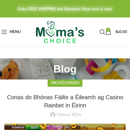
Enjoy FREE SHIPPING this Ramadan! Shop now & save!
0
MENU
₨
0.00
Blog
UNCATEGORIZED
Conas do Bhónas Fáilte a Éileamh ag Casino
Rainbet in Éirinn
Hamsol #Dev