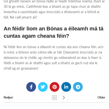
De ghnáth fanann an bónas fáilte ar feadh tréimhse srianta, thart ar
30 lá go minic. Caithfimid leas a bhaint as go tapa chun ár dtaithí
imeartha a uasmhéadú agus imscrúdú a dhéanamh ar a bhfuil ar
fáil. Ná caill amach air!
An féidir liom an Bónas a éileamh má tá
cuntas agam cheana féin?
Ní féidir linn an bónas a éileamh le cuntas atá ann cheana féin, ach
is minic a bhíonn ardú céime eile ar fáil. Déanaimis imscrúdú ar na
deiseanna sin le chéile, ag cinntiú go ndéanaimid an leas is fearr is
féidir a bhaint as ár dtaithí agus sult a bhaint as gach rud atá le
ofráil ag an gceasaíneo!
Newer
Older