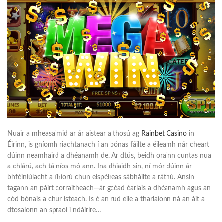
Nuair a mheasaimid ar ár aistear a thosú ag
Rainbet Casino
in
Éirinn, is gníomh riachtanach í an bónas fáilte a éileamh nár cheart
dúinn neamhaird a dhéanamh de. Ar dtús, beidh orainn cuntas nua
a chlárú, ach tá níos mó ann. Ina dhiaidh sin, ní mór dúinn ár
bhféiniúlacht a fhíorú chun eispéireas sábháilte a ráthú. Ansin
tagann an páirt corraitheach—ár gcéad éarlais a dhéanamh agus an
cód bónais a chur isteach. Is é an rud eile a tharlaíonn ná an áit a
dtosaíonn an spraoi i ndáiríre…