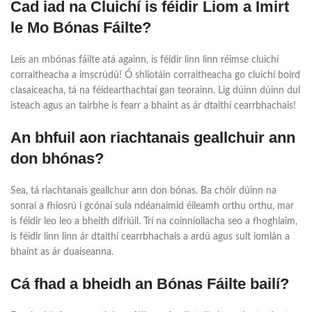
Cad iad na Cluichí is féidir Liom a Imirt
le Mo Bónas Fáilte?
Leis an mbónas fáilte atá againn, is féidir linn linn réimse cluichí
corraitheacha a imscrúdú! Ó shliotáin corraitheacha go cluichí boird
clasaiceacha, tá na féidearthachtaí gan teorainn. Lig dúinn dúinn dul
isteach agus an tairbhe is fearr a bhaint as ár dtaithí cearrbhachais!
An bhfuil aon riachtanais geallchuir ann
don bhónas?
Sea, tá riachtanais geallchur ann don bónas. Ba chóir dúinn na
sonraí a fhiosrú i gcónaí sula ndéanaimid éileamh orthu orthu, mar
is féidir leo leo a bheith difriúil. Trí na coinníollacha seo a fhoghlaim,
is féidir linn linn ár dtaithí cearrbhachais a ardú agus sult iomlán a
bhaint as ár duaiseanna.
Cá fhad a bheidh an Bónas Fáilte bailí?