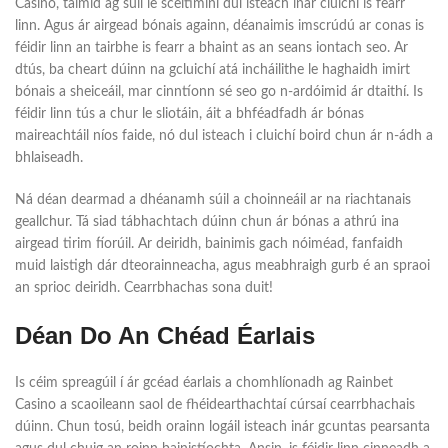
Casino, táimid ag súil le sceitimíní dul isteach inár cluichí is fearr
linn. Agus ár airgead bónais againn, déanaimis imscrúdú ar conas is
féidir linn an tairbhe is fearr a bhaint as an seans iontach seo. Ar
dtús, ba cheart dúinn na gcluichí atá incháilithe le haghaidh imirt
bónais a sheiceáil, mar cinntíonn sé seo go n-ardóimid ár dtaithí. Is
féidir linn tús a chur le sliotáin, áit a bhféadfadh ár bónas
maireachtáil níos faide, nó dul isteach i cluichí boird chun ár n-ádh a
bhlaiseadh.
Ná déan dearmad a dhéanamh súil a choinneáil ar na riachtanais
geallchur. Tá siad tábhachtach dúinn chun ár bónas a athrú ina
airgead tirim fíorúil. Ar deiridh, bainimis gach nóiméad, fanfaidh
muid laistigh dár dteorainneacha, agus meabhraigh gurb é an spraoi
an sprioc deiridh. Cearrbhachas sona duit!
Déan Do An Chéad Éarlais
Is céim spreagúil í ár gcéad éarlais a chomhlíonadh ag Rainbet
Casino a scaoileann saol de fhéidearthachtaí cúrsaí cearrbhachais
dúinn. Chun tosú, beidh orainn logáil isteach inár gcuntas pearsanta