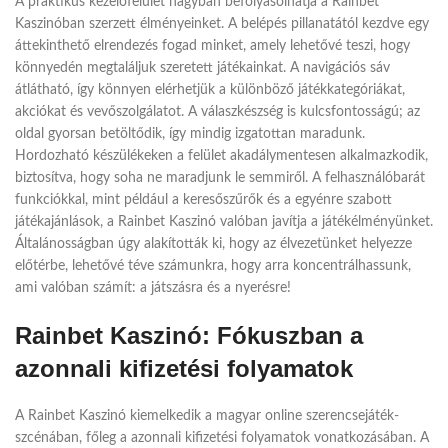
A praktikus kezelőfelület nagyban befolyásolhatja a Rainbet
Kaszinóban szerzett élményeinket. A belépés pillanatától kezdve egy
áttekinthető elrendezés fogad minket, amely lehetővé teszi, hogy
könnyedén megtaláljuk szeretett játékainkat. A navigációs sáv
átlátható, így könnyen elérhetjük a különböző játékkategóriákat,
akciókat és vevőszolgálatot. A válaszkészség is kulcsfontosságú; az
oldal gyorsan betöltődik, így mindig izgatottan maradunk.
Hordozható készülékeken a felület akadálymentesen alkalmazkodik,
biztosítva, hogy soha ne maradjunk le semmiről. A felhasználóbarát
funkciókkal, mint például a keresőszűrők és a egyénre szabott
játékajánlások, a Rainbet Kaszinó valóban javítja a játékélményünket.
Általánosságban úgy alakították ki, hogy az élvezetünket helyezze
előtérbe, lehetővé téve számunkra, hogy arra koncentrálhassunk,
ami valóban számít: a játszásra és a nyerésre!
Rainbet Kaszinó: Fókuszban a
azonnali kifizetési folyamatok
A Rainbet Kaszinó kiemelkedik a magyar online szerencsejáték-
szcénában, főleg a azonnali kifizetési folyamatok vonatkozásában. A