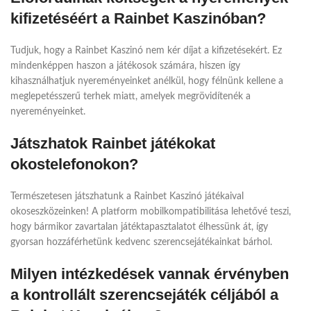
kifizetéséért a Rainbet Kaszinóban?
Tudjuk, hogy a Rainbet Kaszinó nem kér díjat a kifizetésekért. Ez
mindenképpen haszon a játékosok számára, hiszen így
kihasználhatjuk nyereményeinket anélkül, hogy félnünk kellene a
meglepetésszerű terhek miatt, amelyek megrövidítenék a
nyereményeinket.
Játszhatok Rainbet játékokat
okostelefonokon?
Természetesen játszhatunk a Rainbet Kaszinó játékaival
okoseszközeinken! A platform mobilkompatibilitása lehetővé teszi,
hogy bármikor zavartalan játéktapasztalatot élhessünk át, így
gyorsan hozzáférhetünk kedvenc szerencsejátékainkat bárhol.
Milyen intézkedések vannak érvényben
a kontrollált szerencsejáték céljából a