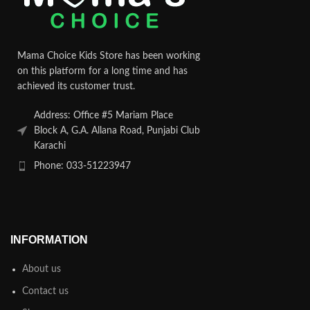
Mama Choice Kids Store has been working
on this platform for a long time and has
achieved its customer trust.
Address: Office #5 Mariam Place
Block A, G.A. Allana Road, Punjabi Club
Karachi
Phone: 033-51223947
INFORMATION
About us
Contact us