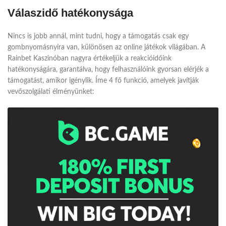
Válaszidő hatékonysága
Nincs is jobb annál, mint tudni, hogy a támogatás csak egy
gombnyomásnyira van, különösen az online játékok világában. A
Rainbet Kaszinóban nagyra értékeljük a reakcióidőink
hatékonyságára, garantálva, hogy felhasználóink gyorsan elérjék a
támogatást, amikor igénylik. Íme 4 fő funkció, amelyek javítják
vevőszolgálati élményünket: