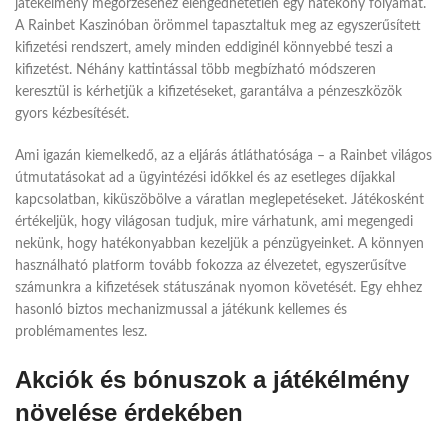
játékélmény megőrzéséhez elengedhetetlen egy hatékony folyamat.
A Rainbet Kaszinóban örömmel tapasztaltuk meg az egyszerűsített
kifizetési rendszert, amely minden eddiginél könnyebbé teszi a
kifizetést. Néhány kattintással több megbízható módszeren
keresztül is kérhetjük a kifizetéseket, garantálva a pénzeszközök
gyors kézbesítését.
Ami igazán kiemelkedő, az a eljárás átláthatósága – a Rainbet világos
útmutatásokat ad a ügyintézési időkkel és az esetleges díjakkal
kapcsolatban, kiküszöbölve a váratlan meglepetéseket. Játékosként
értékeljük, hogy világosan tudjuk, mire várhatunk, ami megengedi
nekünk, hogy hatékonyabban kezeljük a pénzügyeinket. A könnyen
használható platform tovább fokozza az élvezetet, egyszerűsítve
számunkra a kifizetések státuszának nyomon követését. Egy ehhez
hasonló biztos mechanizmussal a játékunk kellemes és
problémamentes lesz.
Akciók és bónuszok a játékélmény
növelése érdekében