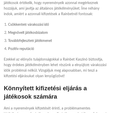
játékosok értékelik, hogy nyereményeik azonnal megérkeznek
hozzájuk, ami javítja az általános játékélményüket. Íme néhány
indok, amiért a azonnali kifizetések a Rainbetnél fontosak:
Csökkentett várakozási idő
Megnövelt játékosbizalom
Továbbfejlesztett játékmenet
Pozitív reputáció
Ezekkel az előnyös tulajdonságokkal a Rainbet Kaszinó biztosítja,
hogy érdekes játékélményben lehet részünk a elnyújtott várakozási
idők problémái nélkül. Vizsgáljuk meg alaposabban, mi teszi a
kifizetési eljárásukat olyan lenyűgözővé!
Könnyített kifizetési eljárás a
játékosok számára
Ami a nyeremények kifizetését érinti, a problémamentes