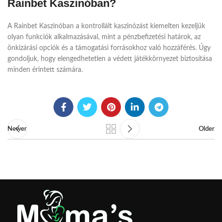
Rainbet Kaszinóban?
A Rainbet Kaszinóban a kontrollált kaszinózást kiemelten kezeljük
olyan funkciók alkalmazásával, mint a pénzbefizetési határok, az
önkizárási opciók és a támogatási forrásokhoz való hozzáférés. Úgy
gondoljuk, hogy elengedhetetlen a védett játékkörnyezet biztosítása
minden érintett számára.
Newer
Older