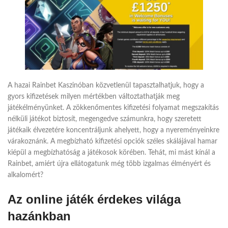
A hazai Rainbet Kaszinóban közvetlenül tapasztalhatjuk, hogy a
gyors kifizetések milyen mértékben változtathatják meg
játékélményünket. A zökkenőmentes kifizetési folyamat megszakítás
nélküli játékot biztosít, megengedve számunkra, hogy szeretett
játékaik élvezetére koncentráljunk ahelyett, hogy a nyereményeinkre
várakoznánk. A megbízható kifizetési opciók széles skálájával hamar
kiépül a megbízhatóság a játékosok körében. Tehát, mi mást kínál a
Rainbet, amiért újra ellátogatunk még több izgalmas élményért és
alkalomért?
Az online játék érdekes világa
hazánkban