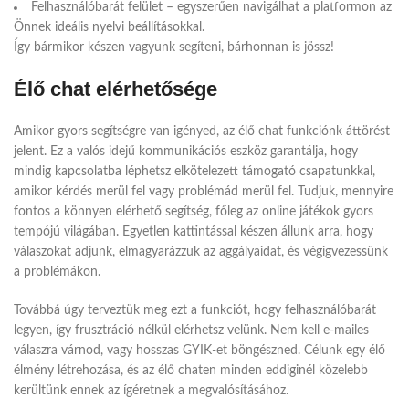
Felhasználóbarát felület – egyszerűen navigálhat a platformon az
Önnek ideális nyelvi beállításokkal.
Így bármikor készen vagyunk segíteni, bárhonnan is jössz!
Élő chat elérhetősége
Amikor gyors segítségre van igényed, az élő chat funkciónk áttörést
jelent. Ez a valós idejű kommunikációs eszköz garantálja, hogy
mindig kapcsolatba léphetsz elkötelezett támogató csapatunkkal,
amikor kérdés merül fel vagy problémád merül fel. Tudjuk, mennyire
fontos a könnyen elérhető segítség, főleg az online játékok gyors
tempójú világában. Egyetlen kattintással készen állunk arra, hogy
válaszokat adjunk, elmagyarázzuk az aggályaidat, és végigvezessünk
a problémákon.
Továbbá úgy terveztük meg ezt a funkciót, hogy felhasználóbarát
legyen, így frusztráció nélkül elérhetsz velünk. Nem kell e-mailes
válaszra várnod, vagy hosszas GYIK-et böngészned. Célunk egy élő
élmény létrehozása, és az élő chaten minden eddiginél közelebb
kerültünk ennek az ígéretnek a megvalósításához.