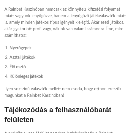
A Rainbet Kaszinóban nemcsak az könnyített kifizetési folyamat
miatt vagyunk lenyűgözve, hanem a lenyűgöző játékválaszték miatt
is, amely minden játékos típus igényeit kielégíti. Akár eseti játékos,
akár gyakorlott profi vagy, nálunk van valami számodra. Íme, mire
számíthatsz:
Nyerőgépek
Asztali játékok
Élő osztó
Különleges játékok
Ilyen sokszínű választék mellett nem csoda, hogy otthon érezzük
magunkat a Rainbet Kaszinóban!
Tájékozódás a felhasználóbarát
felületen