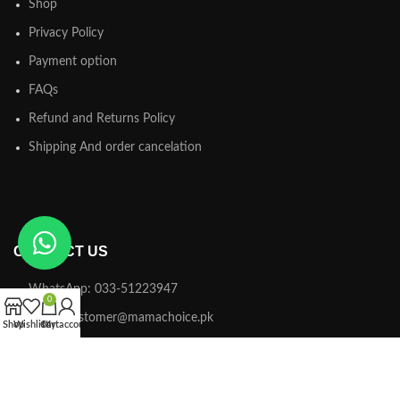
Shop
Privacy Policy
Payment option
FAQs
Refund and Returns Policy
Shipping And order cancelation
CONTACT US
WhatsApp: 033-51223947
0
Email: customer@mamachoice.pk
Shop
Wishlist
Cart
My account
Address: office # 5 Mariam place block A G.A allana raod punjabi
club kharachi