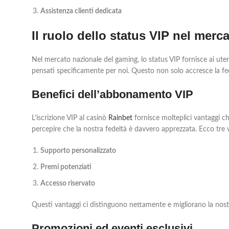
Assistenza clienti dedicata
Il ruolo dello status VIP nel merc
Nel mercato nazionale del gaming, lo status VIP fornisce ai uten
pensati specificamente per noi. Questo non solo accresce la fe
Benefici dell’abbonamento VIP
L’iscrizione VIP al casinò
Rainbet
fornisce molteplici vantaggi ch
percepire che la nostra fedeltà è davvero apprezzata. Ecco tre
Supporto personalizzato
Premi potenziati
Accesso riservato
Questi vantaggi ci distinguono nettamente e migliorano la nostr
Promozioni ed eventi esclusivi