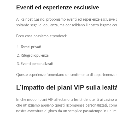
Eventi ed esperienze esclusive
Al Rainbet Casino, proponiamo eventi ed esperienze esclusive p
soltanto segni di opulenza, ma consolidano il nostro legame co
Ecco cosa possiamo attenderci:
Tornei privati
Rifugi di opulenza
Eventi personalizzati
Queste esperienze fomentano un sentimento di appartenenza ed e
L’impatto dei piani VIP sulla lealt
In che modo i piani VIP affectano la lealtà dei utenti ai casin
che utilizziamo appieno questi ricompense personalizzati, come 
nostra avventura di gioco da un semplice passatempo in un imp