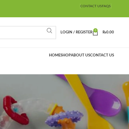
CONTACT US
FAQS
0
LOGIN / REGISTER
₨
0.00
HOME
SHOP
ABOUT US
CONTACT US