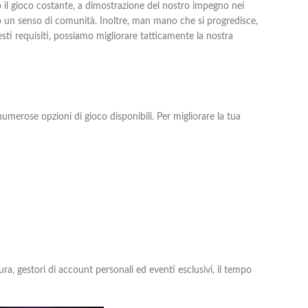
so il gioco costante, a dimostrazione del nostro impegno nei
un senso di comunità. Inoltre, man mano che si progredisce,
uesti requisiti, possiamo migliorare tatticamente la nostra
merose opzioni di gioco disponibili. Per migliorare la tua
ra, gestori di account personali ed eventi esclusivi, il tempo