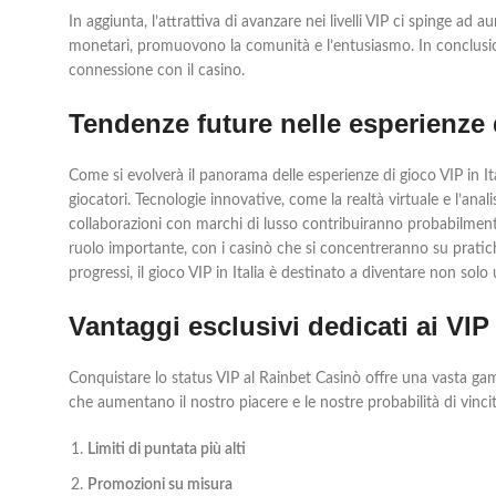
In aggiunta, l’attrattiva di avanzare nei livelli VIP ci spinge ad a
monetari, promuovono la comunità e l’entusiasmo. In conclusione
connessione con il casino.
Tendenze future nelle esperienze d
Come si evolverà il panorama delle esperienze di gioco VIP in Ita
giocatori. Tecnologie innovative, come la realtà virtuale e l’anali
collaborazioni con marchi di lusso contribuiranno probabilmente 
ruolo importante, con i casinò che si concentreranno su pratich
progressi, il gioco VIP in Italia è destinato a diventare non sol
Vantaggi esclusivi dedicati ai VIP
Conquistare lo status VIP al Rainbet Casinò offre una vasta ga
che aumentano il nostro piacere e le nostre probabilità di vincit
Limiti di puntata più alti
Promozioni su misura