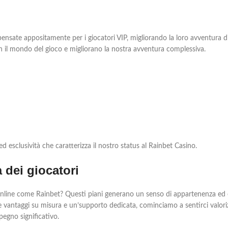
ensate appositamente per i giocatori VIP, migliorando la loro avventura d
n il mondo del gioco e migliorano la nostra avventura complessiva.
sclusività che caratterizza il nostro status al Rainbet Casino.
à dei giocatori
o online come Rainbet? Questi piani generano un senso di appartenenza ed 
vantaggi su misura e un’supporto dedicata, cominciamo a sentirci valorizz
egno significativo.