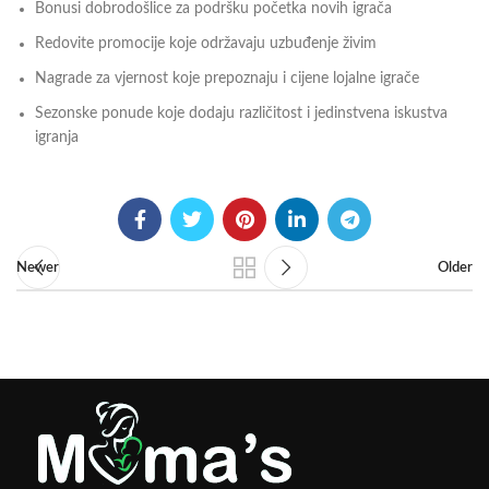
Bonusi dobrodošlice za podršku početka novih igrača
Redovite promocije koje održavaju uzbuđenje živim
Nagrade za vjernost koje prepoznaju i cijene lojalne igrače
Sezonske ponude koje dodaju različitost i jedinstvena iskustva
igranja
Newer
Older