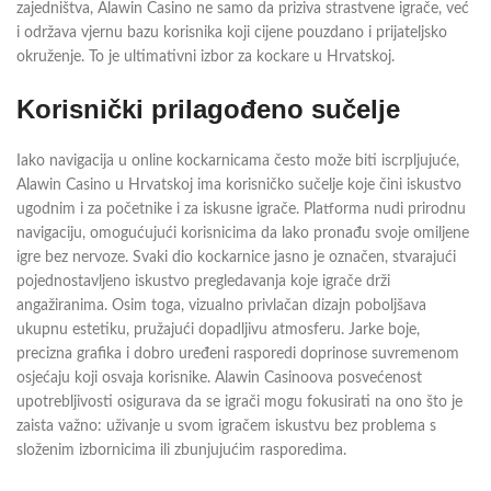
zajedništva, Alawin Casino ne samo da priziva strastvene igrače, već
i održava vjernu bazu korisnika koji cijene pouzdano i prijateljsko
okruženje. To je ultimativni izbor za kockare u Hrvatskoj.
Korisnički prilagođeno sučelje
Iako navigacija u online kockarnicama često može biti iscrpljujuće,
Alawin Casino u Hrvatskoj ima korisničko sučelje koje čini iskustvo
ugodnim i za početnike i za iskusne igrače. Platforma nudi prirodnu
navigaciju, omogućujući korisnicima da lako pronađu svoje omiljene
igre bez nervoze. Svaki dio kockarnice jasno je označen, stvarajući
pojednostavljeno iskustvo pregledavanja koje igrače drži
angažiranima. Osim toga, vizualno privlačan dizajn poboljšava
ukupnu estetiku, pružajući dopadljivu atmosferu. Jarke boje,
precizna grafika i dobro uređeni rasporedi doprinose suvremenom
osjećaju koji osvaja korisnike. Alawin Casinoova posvećenost
upotrebljivosti osigurava da se igrači mogu fokusirati na ono što je
zaista važno: uživanje u svom igračem iskustvu bez problema s
složenim izbornicima ili zbunjujućim rasporedima.