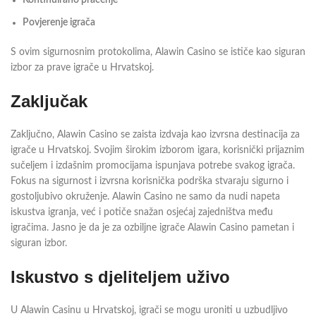
Kontinuirano praćenje
Povjerenje igrača
S ovim sigurnosnim protokolima, Alawin Casino se ističe kao siguran
izbor za prave igrače u Hrvatskoj.
Zaključak
Zaključno, Alawin Casino se zaista izdvaja kao izvrsna destinacija za
igrače u Hrvatskoj. Svojim širokim izborom igara, korisnički prijaznim
sučeljem i izdašnim promocijama ispunjava potrebe svakog igrača.
Fokus na sigurnost i izvrsna korisnička podrška stvaraju sigurno i
gostoljubivo okruženje. Alawin Casino ne samo da nudi napeta
iskustva igranja, već i potiče snažan osjećaj zajedništva među
igračima. Jasno je da je za ozbiljne igrače Alawin Casino pametan i
siguran izbor.
Iskustvo s djeliteljem uživo
U Alawin Casinu u Hrvatskoj, igrači se mogu uroniti u uzbudljivo