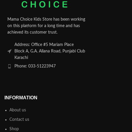
Mama Choice Kids Store has been working
on this platform for a long time and has
achieved its customer trust.
Address: Office #5 Mariam Place
Block A, G.A. Allana Road, Punjabi Club
Karachi
Phone: 033-51223947
INFORMATION
About us
Contact us
Shop