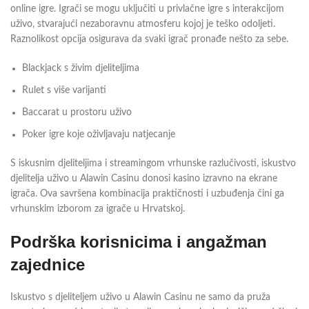
online igre. Igrači se mogu uključiti u privlačne igre s interakcijom
uživo, stvarajući nezaboravnu atmosferu kojoj je teško odoljeti.
Raznolikost opcija osigurava da svaki igrač pronađe nešto za sebe.
Blackjack s živim djeliteljima
Rulet s više varijanti
Baccarat u prostoru uživo
Poker igre koje oživljavaju natjecanje
S iskusnim djeliteljima i streamingom vrhunske razlučivosti, iskustvo
djelitelja uživo u Alawin Casinu donosi kasino izravno na ekrane
igrača. Ova savršena kombinacija praktičnosti i uzbuđenja čini ga
vrhunskim izborom za igrače u Hrvatskoj.
Podrška korisnicima i angažman
zajednice
Iskustvo s djeliteljem uživo u Alawin Casinu ne samo da pruža