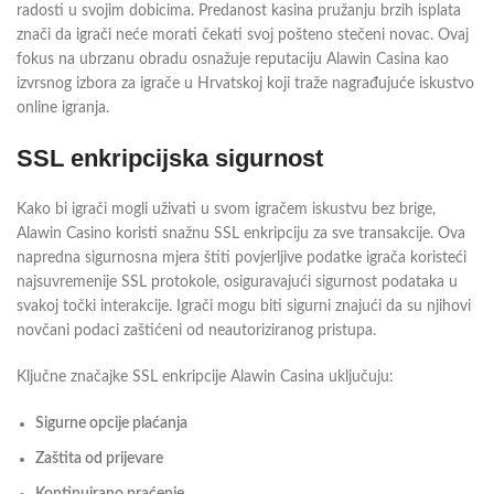
radosti u svojim dobicima. Predanost kasina pružanju brzih isplata
znači da igrači neće morati čekati svoj pošteno stečeni novac. Ovaj
fokus na ubrzanu obradu osnažuje reputaciju Alawin Casina kao
izvrsnog izbora za igrače u Hrvatskoj koji traže nagrađujuće iskustvo
online igranja.
SSL enkripcijska sigurnost
Kako bi igrači mogli uživati u svom igračem iskustvu bez brige,
Alawin Casino koristi snažnu SSL enkripciju za sve transakcije. Ova
napredna sigurnosna mjera štiti povjerljive podatke igrača koristeći
najsuvremenije SSL protokole, osiguravajući sigurnost podataka u
svakoj točki interakcije. Igrači mogu biti sigurni znajući da su njihovi
novčani podaci zaštićeni od neautoriziranog pristupa.
Ključne značajke SSL enkripcije Alawin Casina uključuju:
Sigurne opcije plaćanja
Zaštita od prijevare