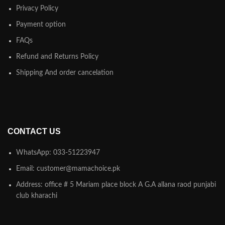
Privacy Policy
Payment option
FAQs
Refund and Returns Policy
Shipping And order cancelation
CONTACT US
WhatsApp: 033-51223947
Email: customer@mamachoice.pk
Address: office # 5 Mariam place block A G.A allana raod punjabi
club kharachi