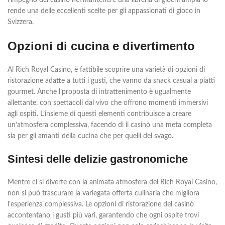
rende una delle eccellenti scelte per gli appassionati di gioco in
Svizzera.
Opzioni di cucina e divertimento
Al Rich Royal Casino, è fattibile scoprire una varietà di opzioni di
ristorazione adatte a tutti i gusti, che vanno da snack casual a piatti
gourmet. Anche l’proposta di intrattenimento è ugualmente
allettante, con spettacoli dal vivo che offrono momenti immersivi
agli ospiti. L’insieme di questi elementi contribuisce a creare
un’atmosfera complessiva, facendo di il casinò una meta completa
sia per gli amanti della cucina che per quelli del svago.
Sintesi delle delizie gastronomiche
Mentre ci si diverte con la animata atmosfera del Rich Royal Casino,
non si può trascurare la variegata offerta culinaria che migliora
l’esperienza complessiva. Le opzioni di ristorazione del casinò
accontentano i gusti più vari, garantendo che ogni ospite trovi