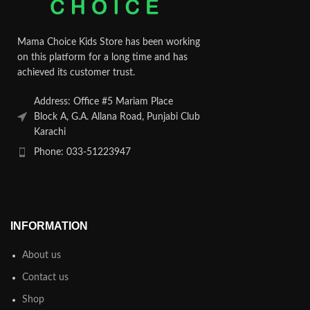
Mama Choice Kids Store has been working
on this platform for a long time and has
achieved its customer trust.
Address: Office #5 Mariam Place
Block A, G.A. Allana Road, Punjabi Club
Karachi
Phone: 033-51223947
INFORMATION
About us
Contact us
Shop