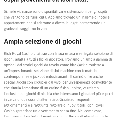
Sì, nelle vicinanze sono disponibili varie sistemazioni per gli ospiti
che vengono da fuori città. Abbiamo trovato un insieme di hotel e
appartamenti che si adattano a diversi budget, permettendo un
gradevole soggiorno in zona.
Ampia selezione di giochi
Rich Royal Casino ci attrae con la sua estesa e variegata selezione di
giochi, adatta a tutti i tipi di giocatori. Troviamo un’ampia gamma di
opzioni, dai storici giochi da tavolo come blackjack e roulette a
un’impressionante selezione di slot machine con tematiche
contemporanee e jackpot entusiasmanti. Il casinò offre anche
speciali giochi con croupier dal vivo, per un’esperienza coinvolgente
che simula l’emozione di un casinò fisico. Inoltre, valutiamo
l’inclusione di giochi di nicchia che interessano i giocatori più esperti
in cerca di qualcosa di alternativo. Grazie ad frequenti
aggiornamenti e all’aggiunta regolare di nuovi titoli, Rich Royal
Casino garantisce un divertimento senza fine. Nel complesso,
l’impegno del casinò nel mantenere una libreria di giochi ampia lo