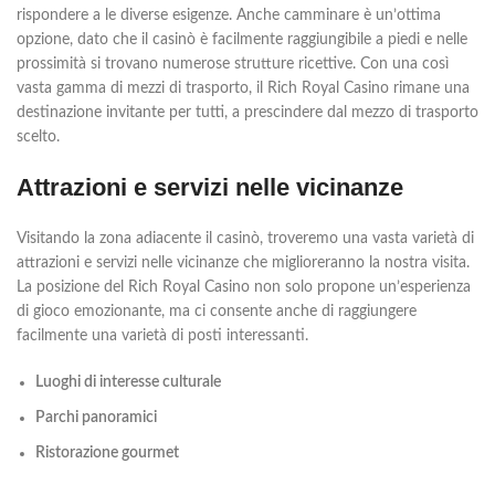
rispondere a le diverse esigenze. Anche camminare è un’ottima
opzione, dato che il casinò è facilmente raggiungibile a piedi e nelle
prossimità si trovano numerose strutture ricettive. Con una così
vasta gamma di mezzi di trasporto, il Rich Royal Casino rimane una
destinazione invitante per tutti, a prescindere dal mezzo di trasporto
scelto.
Attrazioni e servizi nelle vicinanze
Visitando la zona adiacente il casinò, troveremo una vasta varietà di
attrazioni e servizi nelle vicinanze che miglioreranno la nostra visita.
La posizione del Rich Royal Casino non solo propone un’esperienza
di gioco emozionante, ma ci consente anche di raggiungere
facilmente una varietà di posti interessanti.
Luoghi di interesse culturale
Parchi panoramici
Ristorazione gourmet