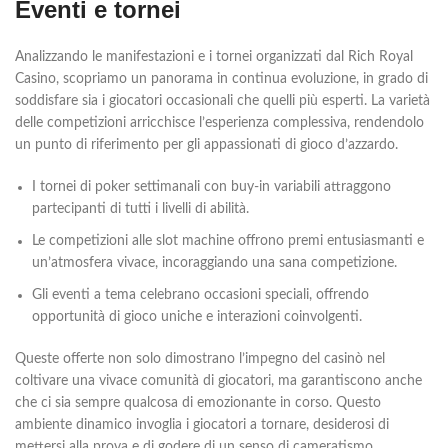
Eventi e tornei
Analizzando le manifestazioni e i tornei organizzati dal Rich Royal
Casino, scopriamo un panorama in continua evoluzione, in grado di
soddisfare sia i giocatori occasionali che quelli più esperti. La varietà
delle competizioni arricchisce l’esperienza complessiva, rendendolo
un punto di riferimento per gli appassionati di gioco d’azzardo.
I tornei di poker settimanali con buy-in variabili attraggono
partecipanti di tutti i livelli di abilità.
Le competizioni alle slot machine offrono premi entusiasmanti e
un’atmosfera vivace, incoraggiando una sana competizione.
Gli eventi a tema celebrano occasioni speciali, offrendo
opportunità di gioco uniche e interazioni coinvolgenti.
Queste offerte non solo dimostrano l’impegno del casinò nel
coltivare una vivace comunità di giocatori, ma garantiscono anche
che ci sia sempre qualcosa di emozionante in corso. Questo
ambiente dinamico invoglia i giocatori a tornare, desiderosi di
mettersi alla prova e di godere di un senso di cameratismo.