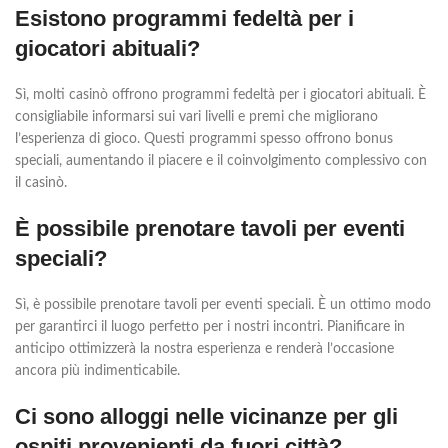
Esistono programmi fedeltà per i
giocatori abituali?
Sì, molti casinò offrono programmi fedeltà per i giocatori abituali. È
consigliabile informarsi sui vari livelli e premi che migliorano
l’esperienza di gioco. Questi programmi spesso offrono bonus
speciali, aumentando il piacere e il coinvolgimento complessivo con
il casinò.
È possibile prenotare tavoli per eventi
speciali?
Sì, è possibile prenotare tavoli per eventi speciali. È un ottimo modo
per garantirci il luogo perfetto per i nostri incontri. Pianificare in
anticipo ottimizzerà la nostra esperienza e renderà l’occasione
ancora più indimenticabile.
Ci sono alloggi nelle vicinanze per gli
ospiti provenienti da fuori città?