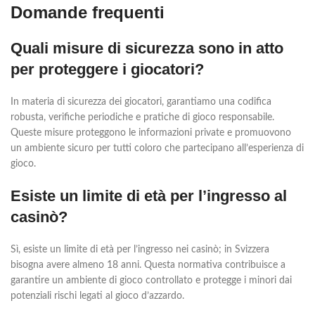
Domande frequenti
Quali misure di sicurezza sono in atto
per proteggere i giocatori?
In materia di sicurezza dei giocatori, garantiamo una codifica
robusta, verifiche periodiche e pratiche di gioco responsabile.
Queste misure proteggono le informazioni private e promuovono
un ambiente sicuro per tutti coloro che partecipano all’esperienza di
gioco.
Esiste un limite di età per l’ingresso al
casinò?
Sì, esiste un limite di età per l’ingresso nei casinò; in Svizzera
bisogna avere almeno 18 anni. Questa normativa contribuisce a
garantire un ambiente di gioco controllato e protegge i minori dai
potenziali rischi legati al gioco d’azzardo.