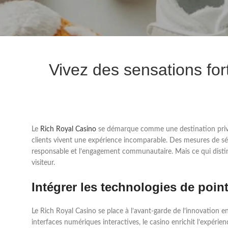
Vivez des sensations for
Le
Rich Royal Casino
se démarque comme une destination privil
clients vivent une expérience incomparable. Des mesures de séc
responsable et l’engagement communautaire. Mais ce qui disting
visiteur.
Intégrer les technologies de poin
Le Rich Royal Casino se place à l’avant-garde de l’innovation
interfaces numériques interactives, le casino enrichit l’expérie