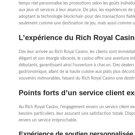
temps réel personnalise les promotions selon les goûts individu
aux jeux et services à leur aisance. De plus, les expériences d
adoptant la technologie blockchain pour des transactions fiab
seulement comme une destination de jeu, mais aussi comme un 
L’expérience du Rich Royal Casi
Dès leur arrivée au Rich Royal Casino, les clients sont immédia
élégant et son énergie vibrante, le casino offre une aventure in
débutants, garantissant ainsi l’ouverture à chacun. Des dealer
gastronomique, allant de la haute cuisine aux plats plus décont
souvenirs mémorables, faisant du Rich Royal Casino une destina
Points forts d’un service client e
Au Rich Royal Casino, l’engagement envers un service client exc
besoins particuliers, leur assurant une satisfaction totale. Dis
envers un service irréprochable.
Expérience de soutien personnalisée