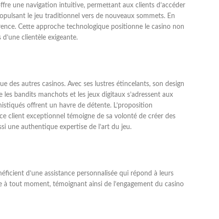
ffre une navigation intuitive, permettant aux clients d’accéder
 propulsant le jeu traditionnel vers de nouveaux sommets. En
arence. Cette approche technologique positionne le casino non
’une clientèle exigeante.
e des autres casinos. Avec ses lustres étincelants, son design
e les bandits manchots et les jeux digitaux s’adressent aux
istiqués offrent un havre de détente. L’proposition
ice client exceptionnel témoigne de sa volonté de créer des
i une authentique expertise de l’art du jeu.
néficient d’une assistance personnalisée qui répond à leurs
’aide à tout moment, témoignant ainsi de l’engagement du casino