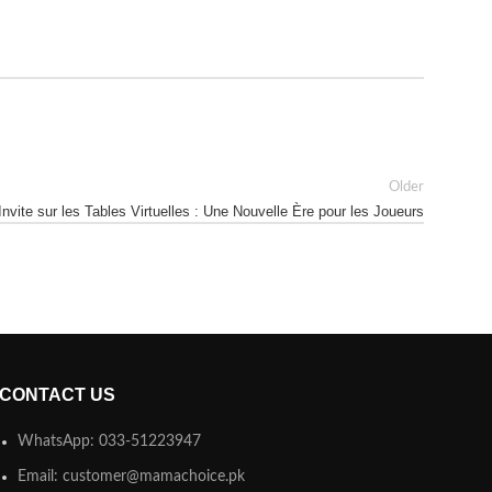
Older
nvite sur les Tables Virtuelles : Une Nouvelle Ère pour les Joueurs
CONTACT US
WhatsApp: 033-51223947
Email: customer@mamachoice.pk