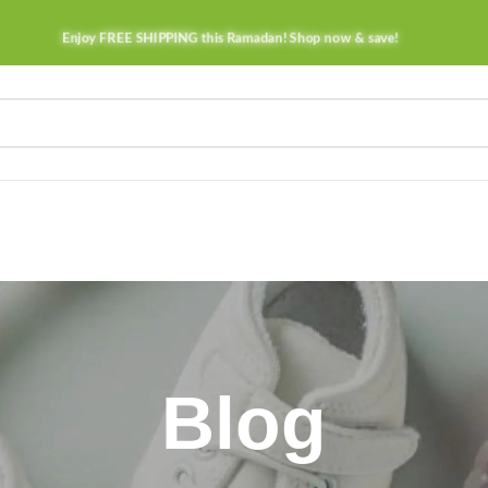
Enjoy FREE SHIPPING this Ramadan! Shop now & save!
Blog