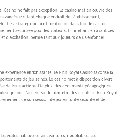
al Casino ne fait pas exception. Le casino met en œuvre des
ce avancés scrutent chaque endroit de l’établissement,
tent est stratégiquement positionné dans tout le casino,
onnement sécurisée pour les visiteurs. En mettant en avant ces
 et d’excitation, permettant aux joueurs de s’s’enfoncer
ne expérience enrichissante. Le Rich Royal Casino favorise la
portements de jeu saines. Le casino met à disposition divers
ntrôle de leurs actions. De plus, des documents pédagogiques
ieu qui met l’accent sur le bien-être des clients, le Rich Royal
pleinement de son session de jeu en toute sécurité et de
es visites habituelles en aventures inoubliables. Les