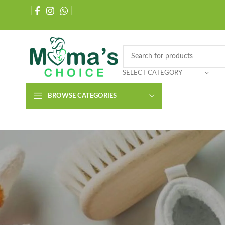
SELECT CATEGORY
BROWSE CATEGORIES