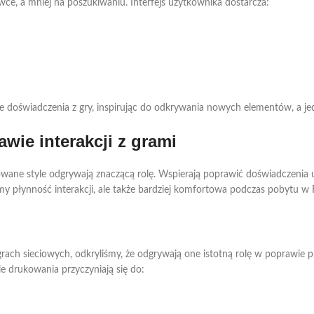
ywce, a mniej na poszukiwaniu. Interfejs użytkownika dostarcza:
ze doświadczenia z gry, inspirując do odkrywania nowych elementów, a j
ie interakcji z grami
kowane style odgrywają znaczącą rolę. Wspierają poprawić doświadczenia 
amy płynność interakcji, ale także bardziej komfortowa podczas pobytu w 
rach sieciowych, odkryliśmy, że odgrywają one istotną rolę w poprawie
e drukowania przyczyniają się do: