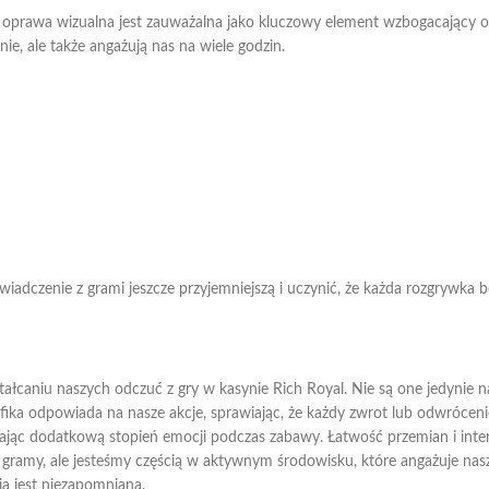
oprawa wizualna jest zauważalna jako kluczowy element wzbogacający og
nie, ale także angażują nas na wiele godzin.
oświadczenie z grami jeszcze przyjemniejszą i uczynić, że każda rozgrywka
ałcaniu naszych odczuć z gry w kasynie Rich Royal. Nie są one jedynie n
afika odpowiada na nasze akcje, sprawiając, że każdy zwrot lub odwróceni
ąc dodatkową stopień emocji podczas zabawy. Łatwość przemian i intera
lko gramy, ale jesteśmy częścią w aktywnym środowisku, które angażuje 
ja jest niezapomniana.