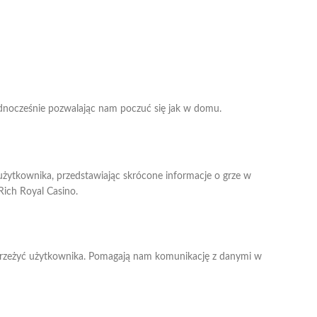
ednocześnie pozwalając nam poczuć się jak w domu.
użytkownika, przedstawiając skrócone informacje o grze w
Rich Royal Casino.
 przeżyć użytkownika. Pomagają nam komunikację z danymi w