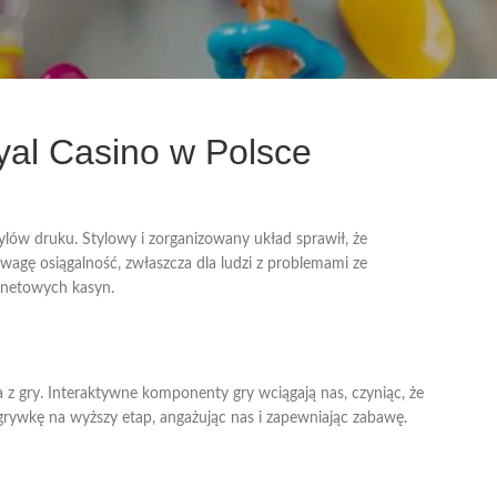
yal Casino w Polsce
ylów druku. Stylowy i zorganizowany układ sprawił, że
wagę osiągalność, zwłaszcza dla ludzi z problemami ze
ernetowych kasyn.
 z gry. Interaktywne komponenty gry wciągają nas, czyniąc, że
grywkę na wyższy etap, angażując nas i zapewniając zabawę.