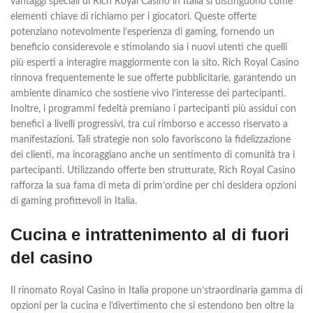
vantaggi speciali di Rich Royal Casino in Italia si distinguono come
elementi chiave di richiamo per i giocatori. Queste offerte
potenziano notevolmente l’esperienza di gaming, fornendo un
beneficio considerevole e stimolando sia i nuovi utenti che quelli
più esperti a interagire maggiormente con la sito. Rich Royal Casino
rinnova frequentemente le sue offerte pubblicitarie, garantendo un
ambiente dinamico che sostiene vivo l’interesse dei partecipanti.
Inoltre, i programmi fedeltà premiano i partecipanti più assidui con
benefici a livelli progressivi, tra cui rimborso e accesso riservato a
manifestazioni. Tali strategie non solo favoriscono la fidelizzazione
dei clienti, ma incoraggiano anche un sentimento di comunità tra i
partecipanti. Utilizzando offerte ben strutturate, Rich Royal Casino
rafforza la sua fama di meta di prim’ordine per chi desidera opzioni
di gaming profittevoli in Italia.
Cucina e intrattenimento al di fuori
del casino
Il rinomato Royal Casino in Italia propone un’straordinaria gamma di
opzioni per la cucina e l’divertimento che si estendono ben oltre la