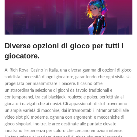
Diverse opzioni di gioco per tutti i
giocatore.
Al Rich Royal Casino in Italia, una diversa gamma di opzioni di gioco
soddisfa i necessità di ogni giocatore, garantendo che ogni visita sia
progettata per massimizzare il piacere. Il casinò offre
un’straordinaria selezione di giochi da tavolo tradizionali e
contemporanei, tra cui blackjack, roulette e poker, perfetti sia ai
giocatori navigati che ai novizi. Gli appassionati di slot troveranno
un’ampia varietà di macchine, dai intramontabili intramontabili alle
video slot più moderne, ognuna con argomenti e meccaniche di
gioco singolari. Inoltre, le aree destinate alle puntate elevate
innalzano l’esperienza per coloro che cercano emozioni intense.