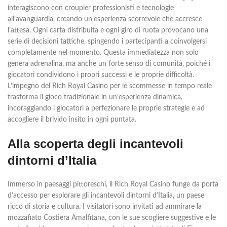
interagiscono con croupier professionisti e tecnologie
all’avanguardia, creando un’esperienza scorrevole che accresce
l’attesa. Ogni carta distribuita e ogni giro di ruota provocano una
serie di decisioni tattiche, spingendo i partecipanti a coinvolgersi
completamente nel momento. Questa immediatezza non solo
genera adrenalina, ma anche un forte senso di comunità, poiché i
giocatori condividono i propri successi e le proprie difficoltà.
L’impegno del Rich Royal Casino per le scommesse in tempo reale
trasforma il gioco tradizionale in un’esperienza dinamica,
incoraggiando i giocatori a perfezionare le proprie strategie e ad
accogliere il brivido insito in ogni puntata.
Alla scoperta degli incantevoli
dintorni d’Italia
Immerso in paesaggi pittoreschi, il Rich Royal Casino funge da porta
d’accesso per esplorare gli incantevoli dintorni d’Italia, un paese
ricco di storia e cultura. I visitatori sono invitati ad ammirare la
mozzafiato Costiera Amalfitana, con le sue scogliere suggestive e le