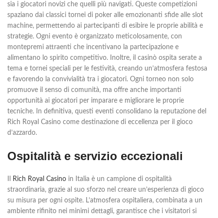
sia i giocatori novizi che quelli più navigati. Queste competizioni
spaziano dai classici tornei di poker alle emozionanti sfide alle slot
machine, permettendo ai partecipanti di esibire le proprie abilità e
strategie. Ogni evento è organizzato meticolosamente, con
montepremi attraenti che incentivano la partecipazione e
alimentano lo spirito competitivo. Inoltre, il casinò ospita serate a
tema e tornei speciali per le festività, creando un’atmosfera festosa
e favorendo la convivialità tra i giocatori. Ogni torneo non solo
promuove il senso di comunità, ma offre anche importanti
opportunità ai giocatori per imparare e migliorare le proprie
tecniche. In definitiva, questi eventi consolidano la reputazione del
Rich Royal Casino come destinazione di eccellenza per il gioco
d’azzardo.
Ospitalità e servizio eccezionali
Il
Rich Royal Casino
in Italia è un campione di ospitalità
straordinaria, grazie al suo sforzo nel creare un’esperienza di gioco
su misura per ogni ospite. L’atmosfera ospitaliera, combinata a un
ambiente rifinito nei minimi dettagli, garantisce che i visitatori si