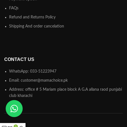
FAQs
Refund and Returns Policy
Shipping And order cancelation
CONTACT US
WhatsApp: 033-51223947
Email: customer@mamachoice.pk
Address: office # 5 Mariam place block A G.A allana raod punjabi
club kharachi
0