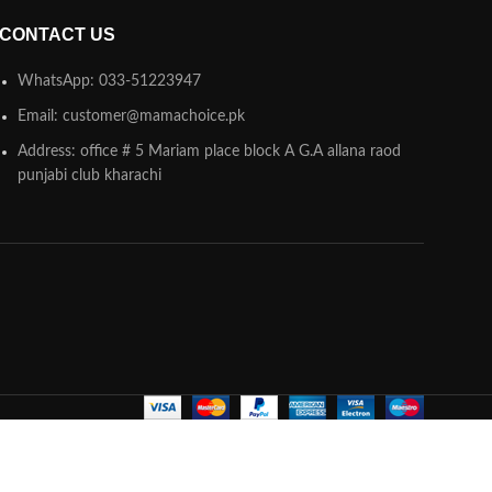
CONTACT US
WhatsApp: 033-51223947
Email: customer@mamachoice.pk
Address: office # 5 Mariam place block A G.A allana raod
punjabi club kharachi