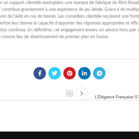
 un support clientèle exemplaire, une marque de fabrique du Rich Royal C
 contribue grandement à une expérience de jeu idéale. Grâce à de multipl
oir de l’aide en cas de besoin. Les conseillers clientèle reçoivent une fo
ertise leur donne la capacité d’apporter des réponses appropriées et effi
on continue. En définitive, cet engagement envers un service hors pair cr
no comme lieu de divertissement de premier plan en Suisse.
L’Élégance Française S’I