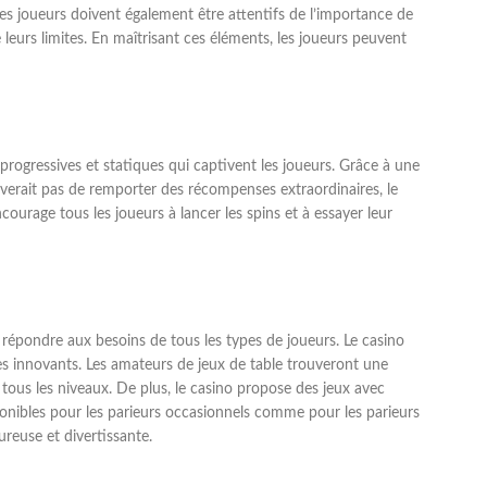
 Les joueurs doivent également être attentifs de l’importance de
leurs limites. En maîtrisant ces éléments, les joueurs peuvent
rogressives et statiques qui captivent les joueurs. Grâce à une
rêverait pas de remporter des récompenses extraordinaires, le
urage tous les joueurs à lancer les spins et à essayer leur
répondre aux besoins de tous les types de joueurs. Le casino
s innovants. Les amateurs de jeux de table trouveront une
à tous les niveaux. De plus, le casino propose des jeux avec
ponibles pour les parieurs occasionnels comme pour les parieurs
reuse et divertissante.