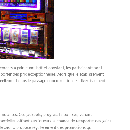
ments à gain cumulatif et constant, les participants sont
porter des prix exceptionnelles. Alors que le établissement
 réellement dans le paysage concurrentiel des divertissements
ulantes. Ces jackpots, progressifs ou fixes, varient
antielles, offrant aux joueurs la chance de remporter des gains
s, le casino propose régulièrement des promotions qui