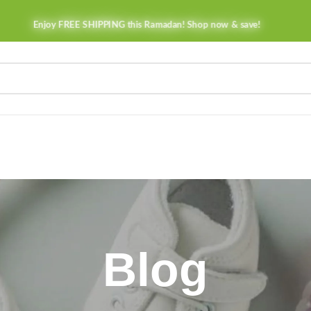
Enjoy FREE SHIPPING this Ramadan! Shop now & save!
Blog