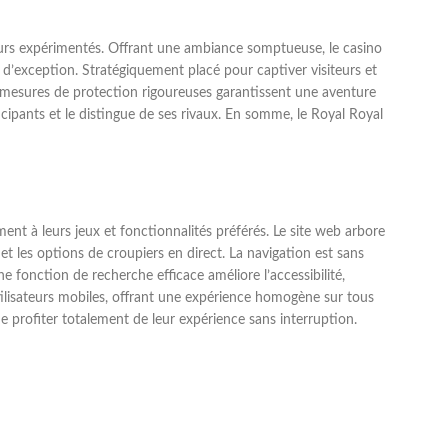
eurs expérimentés. Offrant une ambiance somptueuse, le casino
u d’exception. Stratégiquement placé pour captiver visiteurs et
s mesures de protection rigoureuses garantissent une aventure
ipants et le distingue de ses rivaux. En somme, le Royal Royal
ment à leurs jeux et fonctionnalités préférés. Le site web arbore
 et les options de croupiers en direct. La navigation est sans
e fonction de recherche efficace améliore l’accessibilité,
tilisateurs mobiles, offrant une expérience homogène sur tous
e profiter totalement de leur expérience sans interruption.