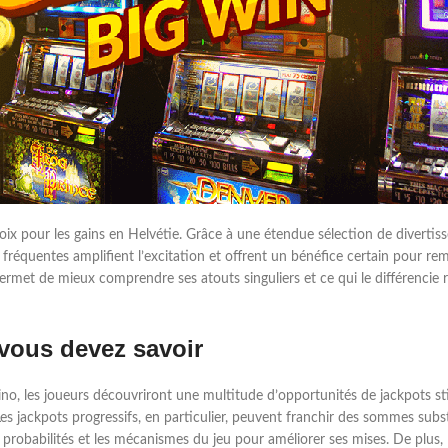
 pour les gains en Helvétie. Grâce à une étendue sélection de divertisse
réquentes amplifient l’excitation et offrent un bénéfice certain pour rem
permet de mieux comprendre ses atouts singuliers et ce qui le différencie
 vous devez savoir
o, les joueurs découvriront une multitude d’opportunités de jackpots stim
s jackpots progressifs, en particulier, peuvent franchir des sommes subst
es probabilités et les mécanismes du jeu pour améliorer ses mises. De plu