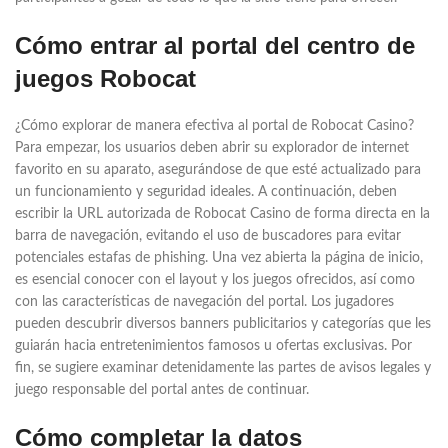
Cómo entrar al portal del centro de
juegos Robocat
¿Cómo explorar de manera efectiva al portal de Robocat Casino?
Para empezar, los usuarios deben abrir su explorador de internet
favorito en su aparato, asegurándose de que esté actualizado para
un funcionamiento y seguridad ideales. A continuación, deben
escribir la URL autorizada de Robocat Casino de forma directa en la
barra de navegación, evitando el uso de buscadores para evitar
potenciales estafas de phishing. Una vez abierta la página de inicio,
es esencial conocer con el layout y los juegos ofrecidos, así como
con las características de navegación del portal. Los jugadores
pueden descubrir diversos banners publicitarios y categorías que les
guiarán hacia entretenimientos famosos u ofertas exclusivas. Por
fin, se sugiere examinar detenidamente las partes de avisos legales y
juego responsable del portal antes de continuar.
Cómo completar la datos