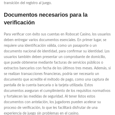
transición del registro al juego.
Documentos necesarios para la
verificación
Para verificar con éxito sus cuentas en Robocat Casino, los usuarios
deben entregar varios documentos esenciales. En primer lugar, se
requiere una identificación válida, como un pasaporte o un
documento nacional de identidad, para confirmar su identidad. Los
usuarios también deben presentar un comprobante de domicilio,
que puede obtenerse mediante facturas de servicios públicos o
extractos bancarios con fecha de los últimos tres meses. Además, si
se realizan transacciones financieras, podría ser necesario un
documento que acredite el método de pago, como una captura de
pantalla de la cuenta bancaria o la tarjeta utilizada. Estos
documentos aseguran el cumplimiento de los requisitos normativos
y fortalecen las medidas de seguridad. Al tener listos estos
documentos con antelación, los jugadores pueden acelerar su
proceso de verificación, lo que les facilitará disfrutar de una
experiencia de juego sin problemas en el casino.