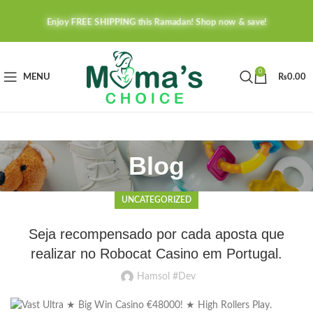
Enjoy FREE SHIPPING this Ramadan! Shop now & save!
0
MENU
₨
0.00
Blog
UNCATEGORIZED
Seja recompensado por cada aposta que
realizar no Robocat Casino em Portugal.
Hamsol #Dev