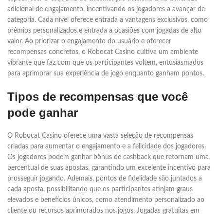
adicional de engajamento, incentivando os jogadores a avançar de
categoria. Cada nível oferece entrada a vantagens exclusivos, como
prêmios personalizados e entrada a ocasiões com jogadas de alto
valor. Ao priorizar o engajamento do usuário e oferecer
recompensas concretos, o Robocat Casino cultiva um ambiente
vibrante que faz com que os participantes voltem, entusiasmados
para aprimorar sua experiência de jogo enquanto ganham pontos.
Tipos de recompensas que você
pode ganhar
O Robocat Casino oferece uma vasta seleção de recompensas
criadas para aumentar o engajamento e a felicidade dos jogadores.
Os jogadores podem ganhar bônus de cashback que retornam uma
percentual de suas apostas, garantindo um excelente incentivo para
prosseguir jogando. Ademais, pontos de fidelidade são juntados a
cada aposta, possibilitando que os participantes atinjam graus
elevados e benefícios únicos, como atendimento personalizado ao
cliente ou recursos aprimorados nos jogos. Jogadas gratuitas em