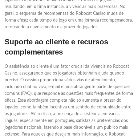
resultando, em última instância, a vivências mais prazerosas. No
geral, o esquema de recompensas do Robocat Casino muda de
forma eficaz cada tempo de jogo em uma jornada recompensadora,
reforçando a envolvimento e a prazer do jogador.
Suporte ao cliente e recursos
complementares
O assistência ao cliente é um fator crucial da vivência no Robocat
Casino, assegurando que os jogadores obtenham ajuda quando
preciso. O cassino proporciona vários vias de atendimento,
incluindo chat ao vivo, e-mail e uma abrangente parte de questões
comuns (FAQ), que responde às questões mais frequentes de forma
eficaz. Essa abordagem completa não só aumenta a prazer do
jogador, como também incentiva um sentido de comunidade entre
os jogadores. Além disso, a presença de assistência em várias
línguas, especialmente em português, satisfaz às preferências dos
jogadores nacionais, fazendo a base disponível a um público mais
extenso. Para aqueles que desejam mais informação, o Robocat