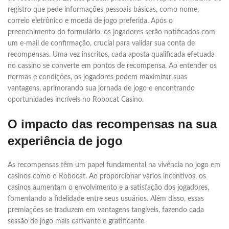
registro que pede informações pessoais básicas, como nome,
correio eletrônico e moeda de jogo preferida. Após o
preenchimento do formulário, os jogadores serão notificados com
um e-mail de confirmação, crucial para validar sua conta de
recompensas. Uma vez inscritos, cada aposta qualificada efetuada
no cassino se converte em pontos de recompensa. Ao entender os
normas e condições, os jogadores podem maximizar suas
vantagens, aprimorando sua jornada de jogo e encontrando
oportunidades incríveis no Robocat Casino.
O impacto das recompensas na sua
experiência de jogo
As recompensas têm um papel fundamental na vivência no jogo em
casinos como o Robocat. Ao proporcionar vários incentivos, os
casinos aumentam o envolvimento e a satisfação dos jogadores,
fomentando a fidelidade entre seus usuários. Além disso, essas
premiações se traduzem em vantagens tangíveis, fazendo cada
sessão de jogo mais cativante e gratificante.