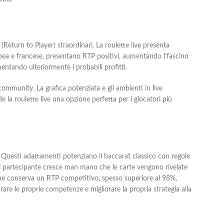
(Return to Player) straordinari. La roulette live presenta
opea e francese, presentano RTP positivi, aumentando l’fascino
entando ulteriormente i probabili profitti.
community. La grafica potenziata e gli ambienti in live
la roulette live una opzione perfetta per i giocatori più
e. Questi adattamenti potenziano il baccarat classico con regole
el partecipante cresce man mano che le carte vengono rivelate
ione conserva un RTP competitivo, spesso superiore al 98%,
re le proprie competenze e migliorare la propria strategia alla