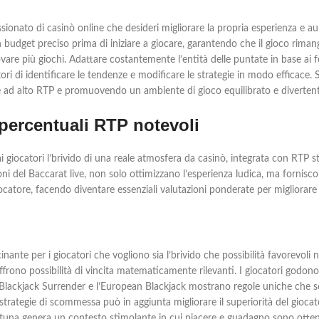
sionato di casinò online che desideri migliorare la propria esperienza e aum
 un budget preciso prima di iniziare a giocare, garantendo che il gioco rima
ovare più giochi. Adattare costantemente l’entità delle puntate in base ai 
tori di identificare le tendenze e modificare le strategie in modo efficace
rte ad alto RTP e promuovendo un ambiente di gioco equilibrato e divertent
percentuali RTP notevoli
 giocatori l’brivido di una reale atmosfera da casinò, integrata con RTP st
oni del Baccarat live, non solo ottimizzano l’esperienza ludica, ma fornis
iocatore, facendo diventare essenziali valutazioni ponderate per migliorare 
nante per i giocatori che vogliono sia l’brivido che possibilità favorevoli n
frono possibilità di vincita matematicamente rilevanti. I giocatori godono 
l Blackjack Surrender e l’European Blackjack mostrano regole uniche che son
 strategie di scommessa può in aggiunta migliorare il superiorità del gioca
fortuna genera un contesto stimolante in cui piacere e guadagno sono otteni