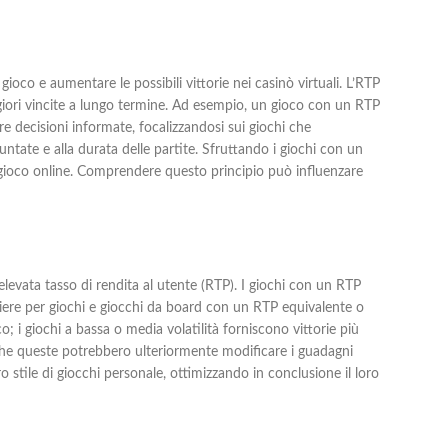
oco e aumentare le possibili vittorie nei casinò virtuali. L’RTP
iori vincite a lungo termine. Ad esempio, un gioco con un RTP
e decisioni informate, focalizzandosi sui giochi che
ntate e alla durata delle partite. Sfruttando i giochi con un
l gioco online. Comprendere questo principio può influenzare
levata tasso di rendita al utente (RTP). I giochi con un RTP
gliere per giochi e giocchi da board con un RTP equivalente o
; i giochi a bassa o media volatilità forniscono vittorie più
 che queste potrebbero ulteriormente modificare i guadagni
 stile di giocchi personale, ottimizzando in conclusione il loro