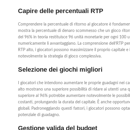
Capire delle percentuali RTP
Comprendere la percentuale di ritorno al giocatore è fondamental
mostra la percentuale di denaro scommesso che un gioco ritorn
del 96% in teoria restituisce 96 unità monetarie per ogni 100 u
numericamente li avvantaggiano. La comprensione dell’RTP permet
RTP alto, i giocatori possono massimizzare il proprio capitale
notevolmente la strategia di gioco complessiva.
Selezione dei giochi migliori
I giocatori che intendono aumentare le proprie guadagni nei cas
alto mostrano una superiore possibilità di ridare ai utenti una 
superiore al 96% potrebbe aumentare notevolmente le possibili gua
costanti, prolungando la durata del capitale. È anche opportun
globali. Padroneggiando questi fattori, i giocatori possono opta
potenziale di guadagno.
Gestione valida del budget