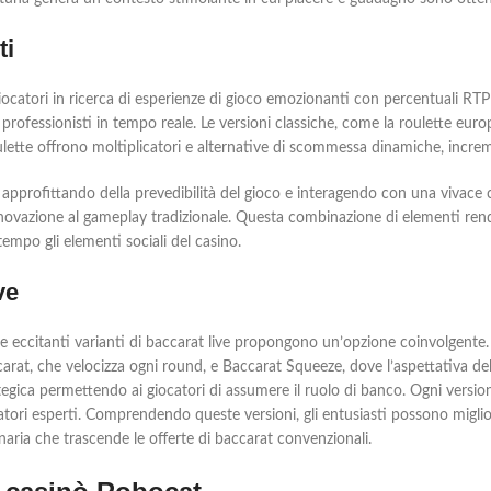
ti
 giocatori in ricerca di esperienze di gioco emozionanti con percentuali RTP 
professionisti in tempo reale. Le versioni classiche, come la roulette eur
ulette offrono moltiplicatori e alternative di scommessa dinamiche, increm
e, approfittando della prevedibilità del gioco e interagendo con una vivace 
ovazione al gameplay tradizionale. Questa combinazione di elementi rende 
ntempo gli elementi sociali del casino.
ve
, le eccitanti varianti di baccarat live propongono un’opzione coinvolgent
arat, che velocizza ogni round, e Baccarat Squeeze, dove l’aspettativa d
ategica permettendo ai giocatori di assumere il ruolo di banco. Ogni vers
ori esperti. Comprendendo queste versioni, gli entusiasti possono migliora
naria che trascende le offerte di baccarat convenzionali.