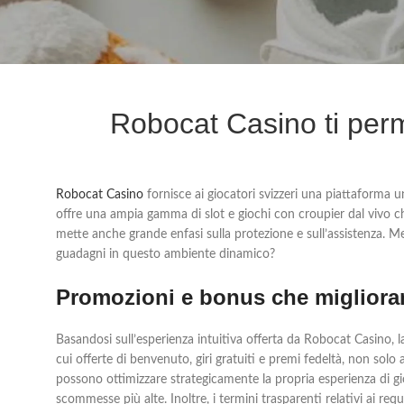
Robocat Casino ti perme
Robocat Casino
fornisce ai giocatori svizzeri una piattaforma u
offre una ampia gamma di slot e giochi con croupier dal vivo che 
mette anche grande enfasi sulla protezione e sull’assistenza. 
guadagni in questo ambiente dinamico?
Promozioni e bonus che migliora
Basandosi sull’esperienza intuitiva offerta da Robocat Casino, 
cui offerte di benvenuto, giri gratuiti e premi fedeltà, non so
possono ottimizzare strategicamente la propria esperienza di g
scommesse più alte. Inoltre, i termini trasparenti relativi ai r