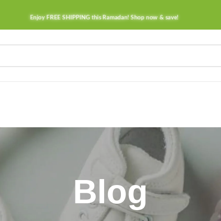
Enjoy FREE SHIPPING this Ramadan! Shop now & save!
Blog