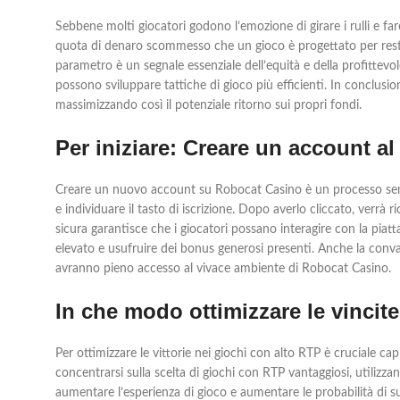
Sebbene molti giocatori godono l’emozione di girare i rulli e far
quota di denaro scommesso che un gioco è progettato per rest
parametro è un segnale essenziale dell’equità e della profitte
possono sviluppare tattiche di gioco più efficienti. In conclus
massimizzando così il potenziale ritorno sui propri fondi.
Per iniziare: Creare un account a
Creare un nuovo account su Robocat Casino è un processo semplice
e individuare il tasto di iscrizione. Dopo averlo cliccato, verrà
sicura garantisce che i giocatori possano interagire con la piat
elevato e usufruire dei bonus generosi presenti. Anche la conval
avranno pieno accesso al vivace ambiente di Robocat Casino.
In che modo ottimizzare le vincite
Per ottimizzare le vittorie nei giochi con alto RTP è cruciale ca
concentrarsi sulla scelta di giochi con RTP vantaggiosi, utilizza
aumentare l’esperienza di gioco e aumentare le probabilità di 