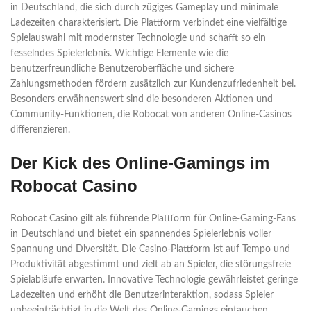
in Deutschland, die sich durch zügiges Gameplay und minimale
Ladezeiten charakterisiert. Die Plattform verbindet eine vielfältige
Spielauswahl mit modernster Technologie und schafft so ein
fesselndes Spielerlebnis. Wichtige Elemente wie die
benutzerfreundliche Benutzeroberfläche und sichere
Zahlungsmethoden fördern zusätzlich zur Kundenzufriedenheit bei.
Besonders erwähnenswert sind die besonderen Aktionen und
Community-Funktionen, die Robocat von anderen Online-Casinos
differenzieren.
Der Kick des Online-Gamings im
Robocat Casino
Robocat Casino gilt als führende Plattform für Online-Gaming-Fans
in Deutschland und bietet ein spannendes Spielerlebnis voller
Spannung und Diversität. Die Casino-Plattform ist auf Tempo und
Produktivität abgestimmt und zielt ab an Spieler, die störungsfreie
Spielabläufe erwarten. Innovative Technologie gewährleistet geringe
Ladezeiten und erhöht die Benutzerinteraktion, sodass Spieler
unbeeinträchtigt in die Welt des Online-Gamings eintauchen