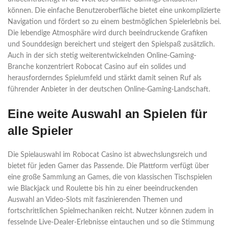
können. Die einfache Benutzeroberfläche bietet eine unkomplizierte
Navigation und fördert so zu einem bestmöglichen Spielerlebnis bei.
Die lebendige Atmosphäre wird durch beeindruckende Grafiken
und Sounddesign bereichert und steigert den Spielspaß zusätzlich.
Auch in der sich stetig weiterentwickelnden Online-Gaming-
Branche konzentriert Robocat Casino auf ein solides und
herausforderndes Spielumfeld und stärkt damit seinen Ruf als
führender Anbieter in der deutschen Online-Gaming-Landschaft.
Eine weite Auswahl an Spielen für
alle Spieler
Die Spielauswahl im Robocat Casino ist abwechslungsreich und
bietet für jeden Gamer das Passende. Die Plattform verfügt über
eine große Sammlung an Games, die von klassischen Tischspielen
wie Blackjack und Roulette bis hin zu einer beeindruckenden
Auswahl an Video-Slots mit faszinierenden Themen und
fortschrittlichen Spielmechaniken reicht. Nutzer können zudem in
fesselnde Live-Dealer-Erlebnisse eintauchen und so die Stimmung