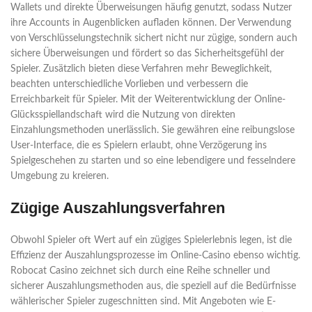
Wallets und direkte Überweisungen häufig genutzt, sodass Nutzer
ihre Accounts in Augenblicken aufladen können. Der Verwendung
von Verschlüsselungstechnik sichert nicht nur zügige, sondern auch
sichere Überweisungen und fördert so das Sicherheitsgefühl der
Spieler. Zusätzlich bieten diese Verfahren mehr Beweglichkeit,
beachten unterschiedliche Vorlieben und verbessern die
Erreichbarkeit für Spieler. Mit der Weiterentwicklung der Online-
Glücksspiellandschaft wird die Nutzung von direkten
Einzahlungsmethoden unerlässlich. Sie gewähren eine reibungslose
User-Interface, die es Spielern erlaubt, ohne Verzögerung ins
Spielgeschehen zu starten und so eine lebendigere und fesselndere
Umgebung zu kreieren.
Zügige Auszahlungsverfahren
Obwohl Spieler oft Wert auf ein zügiges Spielerlebnis legen, ist die
Effizienz der Auszahlungsprozesse im Online-Casino ebenso wichtig.
Robocat Casino zeichnet sich durch eine Reihe schneller und
sicherer Auszahlungsmethoden aus, die speziell auf die Bedürfnisse
wählerischer Spieler zugeschnitten sind. Mit Angeboten wie E-