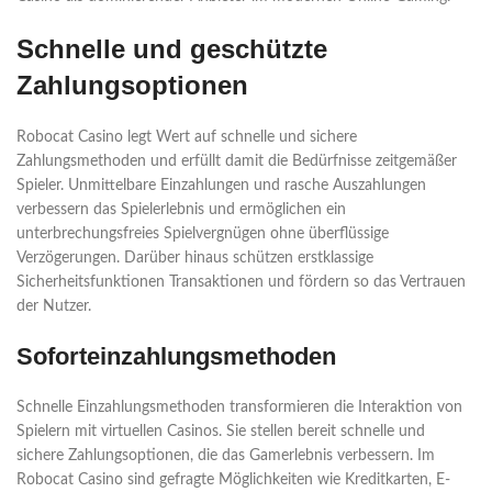
Schnelle und geschützte
Zahlungsoptionen
Robocat Casino legt Wert auf schnelle und sichere
Zahlungsmethoden und erfüllt damit die Bedürfnisse zeitgemäßer
Spieler. Unmittelbare Einzahlungen und rasche Auszahlungen
verbessern das Spielerlebnis und ermöglichen ein
unterbrechungsfreies Spielvergnügen ohne überflüssige
Verzögerungen. Darüber hinaus schützen erstklassige
Sicherheitsfunktionen Transaktionen und fördern so das Vertrauen
der Nutzer.
Soforteinzahlungsmethoden
Schnelle Einzahlungsmethoden transformieren die Interaktion von
Spielern mit virtuellen Casinos. Sie stellen bereit schnelle und
sichere Zahlungsoptionen, die das Gamerlebnis verbessern. Im
Robocat Casino sind gefragte Möglichkeiten wie Kreditkarten, E-