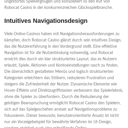
ungestörtes Spielvergnügen und konsolidiert so den Ruf von
Robocat Casino in der konkurrenzreichen Glücksspielbranche.
Intuitives Navigationsdesign
Viele Online-Casinos haben mit Navigationsherausforderungen zu
kämpfen, doch Robocat Casino glänzt durch sein intuitives Design,
das die Nutzererfahrung in den Vordergrund stellt. Eine effektive
Navigation ist für die Nutzerbindung notwendig, und Robocat
erreicht dies durch ein klar strukturiertes Layout, das es Nutzern
erlaubt, Spiele, Aktionen und Kontoeinstellungen rasch zu finden.
Die übersichtlich gestalteten Menüs und logisch strukturierten
Kategorien erleichtern das Stöbern, reduzieren Frustration und
steigern die Zufriedenheit der Nutzer. Dynamische Elemente wie
Hover-Effekte und Direktzugriffstasten verbessern das Spielerlebnis,
ohne die Spieler zu überfordern. Durch die Reduzierung der
geistigen Beanspruchung ermöglicht Robocat Casino den Spielern,
sich auf das Spielgeschehen anstatt auf Navigationsprobleme zu
fokussieren. Dieser bewusste, benutzerorientierte Ansatz ist nicht
nur ein Vorzeigebeispiel für bewährte Verfahren im UI-Design,