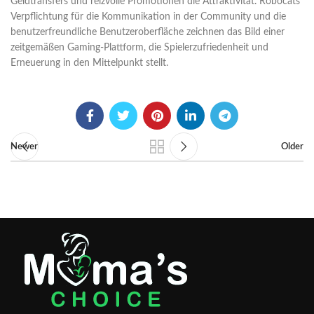
Geldtransfers und reizvolle Promotionen die Attraktivität. Robocats
Verpflichtung für die Kommunikation in der Community und die
benutzerfreundliche Benutzeroberfläche zeichnen das Bild einer
zeitgemäßen Gaming-Plattform, die Spielerzufriedenheit und
Erneuerung in den Mittelpunkt stellt.
Newer
Older