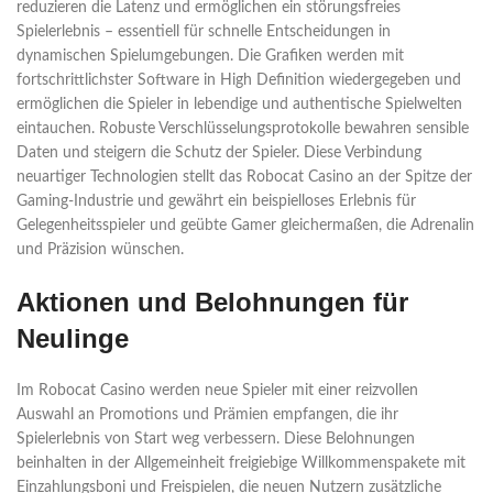
reduzieren die Latenz und ermöglichen ein störungsfreies
Spielerlebnis – essentiell für schnelle Entscheidungen in
dynamischen Spielumgebungen. Die Grafiken werden mit
fortschrittlichster Software in High Definition wiedergegeben und
ermöglichen die Spieler in lebendige und authentische Spielwelten
eintauchen. Robuste Verschlüsselungsprotokolle bewahren sensible
Daten und steigern die Schutz der Spieler. Diese Verbindung
neuartiger Technologien stellt das Robocat Casino an der Spitze der
Gaming-Industrie und gewährt ein beispielloses Erlebnis für
Gelegenheitsspieler und geübte Gamer gleichermaßen, die Adrenalin
und Präzision wünschen.
Aktionen und Belohnungen für
Neulinge
Im Robocat Casino werden neue Spieler mit einer reizvollen
Auswahl an Promotions und Prämien empfangen, die ihr
Spielerlebnis von Start weg verbessern. Diese Belohnungen
beinhalten in der Allgemeinheit freigiebige Willkommenspakete mit
Einzahlungsboni und Freispielen, die neuen Nutzern zusätzliche