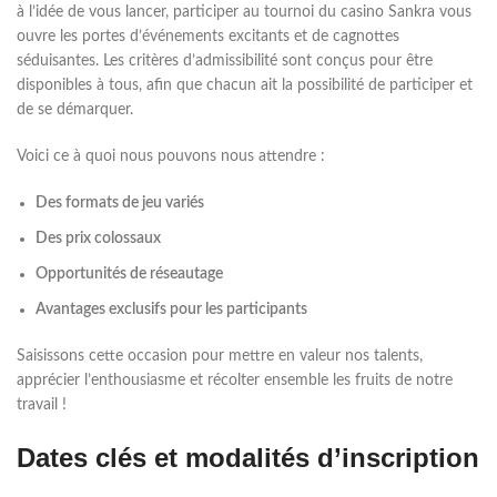
à l’idée de vous lancer, participer au tournoi du casino Sankra vous
ouvre les portes d’événements excitants et de cagnottes
séduisantes. Les critères d’admissibilité sont conçus pour être
disponibles à tous, afin que chacun ait la possibilité de participer et
de se démarquer.
Voici ce à quoi nous pouvons nous attendre :
Des formats de jeu variés
Des prix colossaux
Opportunités de réseautage
Avantages exclusifs pour les participants
Saisissons cette occasion pour mettre en valeur nos talents,
apprécier l’enthousiasme et récolter ensemble les fruits de notre
travail !
Dates clés et modalités d’inscription