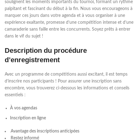
soulignent les moments importants du tournoi, formant un rythme
palpitant et fascinant du début à la fin. Nous vous encourageons à
marquer ces jours dans votre agenda et à vous organiser à une
expérience exaltante, promesse d’une compétition intense et d’une
camaraderie sans faille entre les concurrents. Soyez prêts à entrer
dans le vif du sujet !
Description du procédure
d’enregistrement
Avec un programme de compétitions aussi excitant, il est temps
d’inscrire nos participants ! Pour assurer une inscription sans
encombre, vous trouverez ci-dessous les informations et conseils
essentiels :
À vos agendas
Inscription en ligne
Avantage des inscriptions anticipées
Restez informé