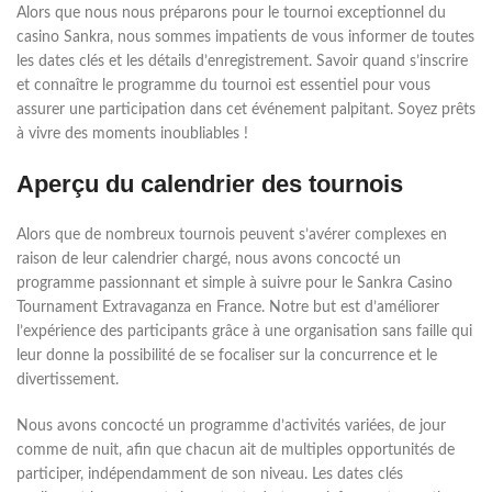
Alors que nous nous préparons pour le tournoi exceptionnel du
casino Sankra, nous sommes impatients de vous informer de toutes
les dates clés et les détails d’enregistrement. Savoir quand s’inscrire
et connaître le programme du tournoi est essentiel pour vous
assurer une participation dans cet événement palpitant. Soyez prêts
à vivre des moments inoubliables !
Aperçu du calendrier des tournois
Alors que de nombreux tournois peuvent s’avérer complexes en
raison de leur calendrier chargé, nous avons concocté un
programme passionnant et simple à suivre pour le Sankra Casino
Tournament Extravaganza en France. Notre but est d’améliorer
l’expérience des participants grâce à une organisation sans faille qui
leur donne la possibilité de se focaliser sur la concurrence et le
divertissement.
Nous avons concocté un programme d’activités variées, de jour
comme de nuit, afin que chacun ait de multiples opportunités de
participer, indépendamment de son niveau. Les dates clés