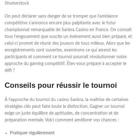
On peut déclarer sans danger de se tromper que l’ambiance
compétitive s’annonce encore plus palpitante avec le futur
championnat remarquable de Sankra Casino en France. On connaît
tous l’engouement que suscite un évènement aussi bien préparé, et
celui-ci promet de réunir des joueurs de tous milieux. Alors que les
enregistrements sont ouvertes, examinons ce qui attend les
participants et comment ce tournoi pourrait révolutionner notre
approche du gaming compétitif. Êtes-vous préparé à accepter le
défi ?
Conseils pour réussir le tournoi
À l’approche du tournoi du casino Sankra, la maîtrise de certaines
stratégies clés peut faire toute la distinction. Gagner un tournoi
exige un juste équilibre de aptitudes, de concentration et de
préparation mentale. Voici comment améliorer vos chances :
Pratiquer régulièrement