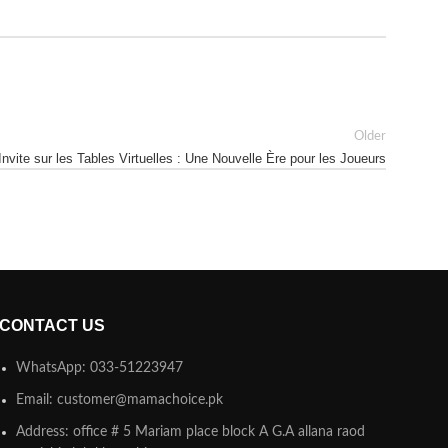
Older
nvite sur les Tables Virtuelles : Une Nouvelle Ère pour les Joueurs
CONTACT US
WhatsApp: 033-51223947
Email: customer@mamachoice.pk
Address: office # 5 Mariam place block A G.A allana raod