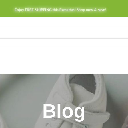
Enjoy FREE SHIPPING this Ramadan! Shop now & save!
Blog