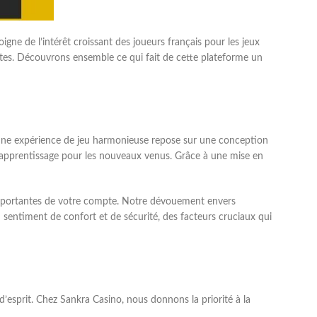
ne de l’intérêt croissant des joueurs français pour les jeux
antes. Découvrons ensemble ce qui fait de cette plateforme un
’une expérience de jeu harmonieuse repose sur une conception
’apprentissage pour les nouveaux venus. Grâce à une mise en
importantes de votre compte. Notre dévouement envers
 sentiment de confort et de sécurité, des facteurs cruciaux qui
 d’esprit. Chez Sankra Casino, nous donnons la priorité à la