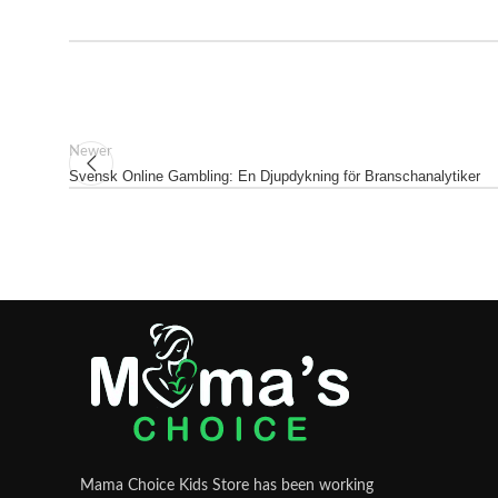
Newer
Svensk Online Gambling: En Djupdykning för Branschanalytiker
Mama Choice Kids Store has been working