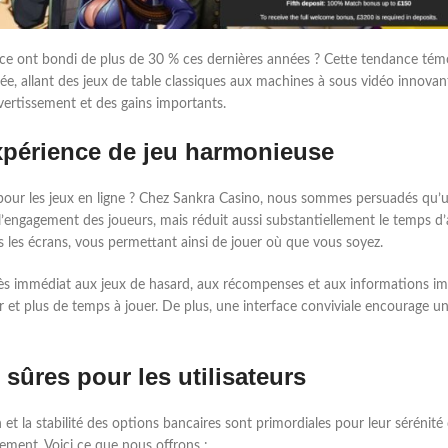
ce ont bondi de plus de 30 % ces dernières années ? Cette tendance témoig
riée, allant des jeux de table classiques aux machines à sous vidéo innov
vertissement et des gains importants.
xpérience de jeu harmonieuse
e pour les jeux en ligne ? Chez Sankra Casino, nous sommes persuadés qu
’engagement des joueurs, mais réduit aussi substantiellement le temps d
s les écrans, vous permettant ainsi de jouer où que vous soyez.
ès immédiat aux jeux de hasard, aux récompenses et aux informations 
et plus de temps à jouer. De plus, une interface conviviale encourage un
sûres pour les utilisateurs
n et la stabilité des options bancaires sont primordiales pour leur sérénité
ement. Voici ce que nous offrons :