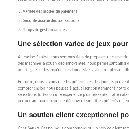
Variété des modes de paiement
Sécurité accrue des transactions
Temps de gestion rapides
Une sélection variée de jeux pour
Au casino Sankra, nous sommes fiers de proposer une sélection 
des machines à sous vidéo innovantes, nous permettant ainsi 
multi-lignes et les expériences immersives avec croupiers en dir
En outre, nous savons que les préférences des joueurs peuvent v
compréhension nous pousse à actualiser constamment notre offr
sensations fortes ou une expérience plus relaxante, notre cata
permettant aux joueurs de découvrir leurs titres préférés et, e
Un soutien client exceptionnel po
Chez Sankra Casino, nous comprenons qu’un service client remar