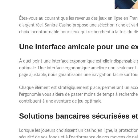
Êtes-vous au courant que les revenus des jeux en ligne en Fran
d’argent réel. Sankra Casino propose une sélection riche et va
choix incontournable pour ceux qui recherchent à la fois du di
Une interface amicale pour une e
À quel point une interface ergonomique est-elle indispensabl
optimale. Une interface ergonomique améliore non seulement l
page ajustable, nous garantissons une navigation facile sur tou
Chaque élément est stratégiquement placé, permettant un acc
l’ergonomie vous aidera de passer moins de temps à rechercher 
contribuent à une aventure de jeu optimale.
Solutions bancaires sécurisées et 
Lorsque les joueurs choisissent un casino en ligne, la protectio
sécurité de vos fonds et à l’performance de nos moyens de pai