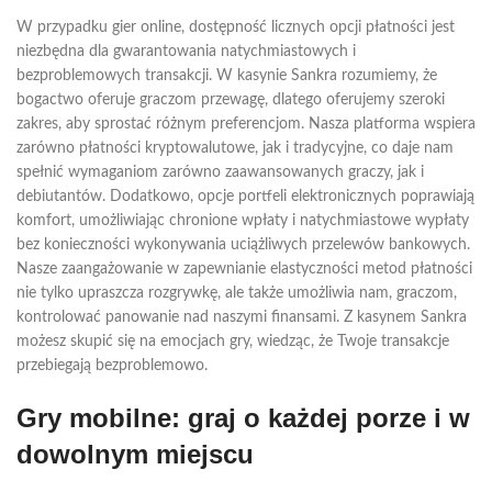
W przypadku gier online, dostępność licznych opcji płatności jest
niezbędna dla gwarantowania natychmiastowych i
bezproblemowych transakcji. W kasynie Sankra rozumiemy, że
bogactwo oferuje graczom przewagę, dlatego oferujemy szeroki
zakres, aby sprostać różnym preferencjom. Nasza platforma wspiera
zarówno płatności kryptowalutowe, jak i tradycyjne, co daje nam
spełnić wymaganiom zarówno zaawansowanych graczy, jak i
debiutantów. Dodatkowo, opcje portfeli elektronicznych poprawiają
komfort, umożliwiając chronione wpłaty i natychmiastowe wypłaty
bez konieczności wykonywania uciążliwych przelewów bankowych.
Nasze zaangażowanie w zapewnianie elastyczności metod płatności
nie tylko upraszcza rozgrywkę, ale także umożliwia nam, graczom,
kontrolować panowanie nad naszymi finansami. Z kasynem Sankra
możesz skupić się na emocjach gry, wiedząc, że Twoje transakcje
przebiegają bezproblemowo.
Gry mobilne: graj o każdej porze i w
dowolnym miejscu