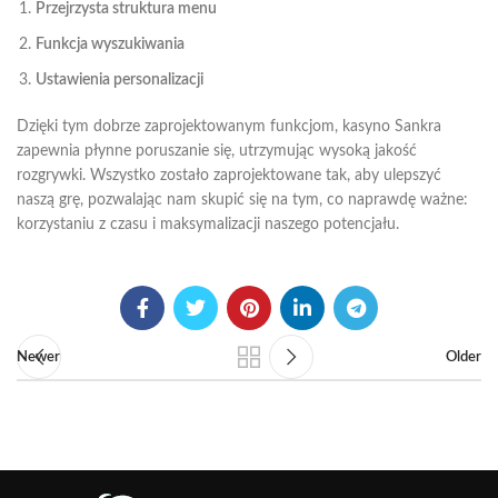
Przejrzysta struktura menu
Funkcja wyszukiwania
Ustawienia personalizacji
Dzięki tym dobrze zaprojektowanym funkcjom, kasyno Sankra
zapewnia płynne poruszanie się, utrzymując wysoką jakość
rozgrywki. Wszystko zostało zaprojektowane tak, aby ulepszyć
naszą grę, pozwalając nam skupić się na tym, co naprawdę ważne:
korzystaniu z czasu i maksymalizacji naszego potencjału.
Newer
Older