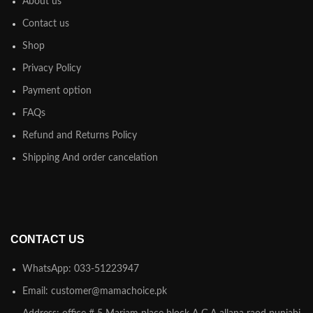
About us
Contact us
Shop
Privacy Policy
Payment option
FAQs
Refund and Returns Policy
Shipping And order cancelation
CONTACT US
WhatsApp: 033-51223947
Email: customer@mamachoice.pk