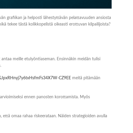
Elävän grafiikan ja helposti lähestyttävän pelattavuuden ansiosta
tekee tästä kolikkopelistä oikeasti erottuvan kilpailijoista?
antaa meille etulyöntiaseman. Ensinnäkin meidän tulisi
.
i7GJpxRHnyj7y6txHsfmFs34X7W-CZ9EE
meitä pitämään
in arvioimiseksi ennen panosten korottamista. Myös
n, että omaa rahaa riskeerataan. Näiden strategioiden avulla