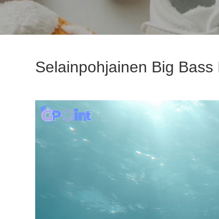
Selainpohjainen Big Bass 