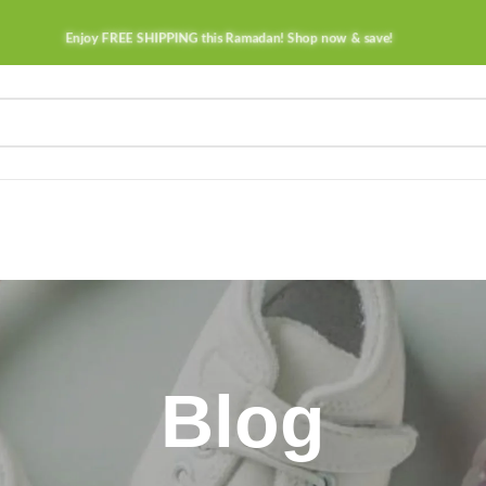
Enjoy FREE SHIPPING this Ramadan! Shop now & save!
Blog