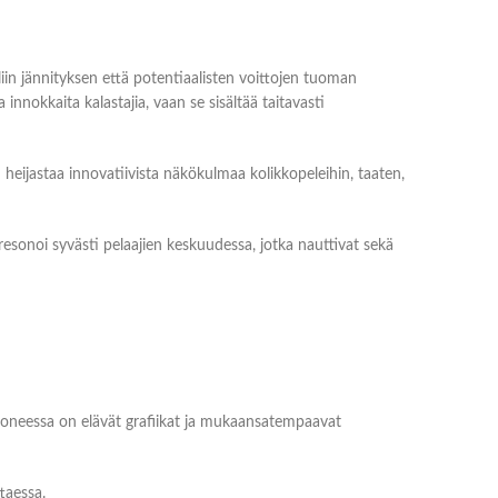
n jännityksen että potentiaalisten voittojen tuoman
nnokkaita kalastajia, vaan se sisältää taitavasti
 heijastaa innovatiivista näkökulmaa kolikkopeleihin, taaten,
resonoi syvästi pelaajien keskuudessa, jotka nauttivat sekä
koneessa on elävät grafiikat ja mukaansatempaavat
taessa.