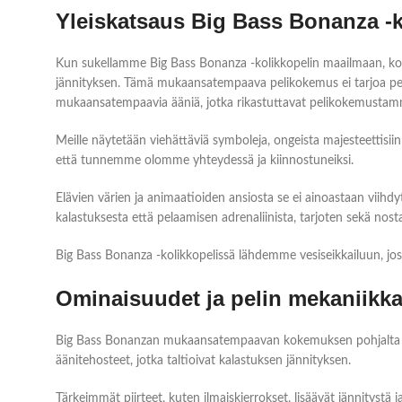
Yleiskatsaus Big Bass Bonanza -k
Kun sukellamme Big Bass Bonanza -kolikkopelin maailmaan, koe
jännityksen. Tämä mukaansatempaava pelikokemus ei tarjoa pelkäst
mukaansatempaavia ääniä, jotka rikastuttavat pelikokemustam
Meille näytetään viehättäviä symboleja, ongeista majesteettisiin
että tunnemme olomme yhteydessä ja kiinnostuneiksi.
Elävien värien ja animaatioiden ansiosta se ei ainoastaan viihd
kalastuksesta että pelaamisen adrenaliinista, tarjoten sekä nos
Big Bass Bonanza -kolikkopelissä lähdemme vesiseikkailuun, joss
Ominaisuudet ja pelin mekaniikk
Big Bass Bonanzan mukaansatempaavan kokemuksen pohjalta suun
äänitehosteet, jotka taltioivat kalastuksen jännityksen.
Tärkeimmät piirteet, kuten ilmaiskierrokset, lisäävät jännitystä