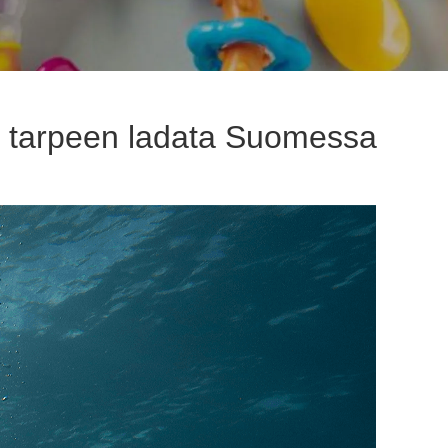
le tarpeen ladata Suomessa