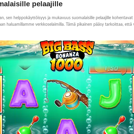
aisille pelaajille
en helppokäyttöisyys ja mukavuus suomalaisille pelaajille kohentavat huo
aan haluamillamme verkkoselaimilla. Tämä pikainen pääsy tarkoittaa, että 