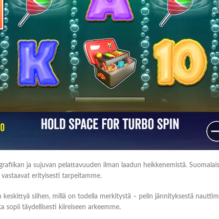
keän grafiikan ja sujuvan pelattavuuden ilman laadun heikkenemistä. Suomala
vastaavat erityisesti tarpeitamme.
eskittyä siihen, millä on todella merkitystä – pelin jännityksestä nautt
 sopii täydellisesti kiireiseen arkeemme.