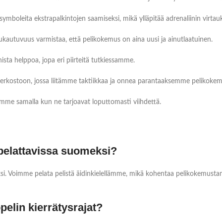
mboleita ekstrapalkintojen saamiseksi, mikä ylläpitää adrenaliinin virtauk
kautuvuus varmistaa, että pelikokemus on aina uusi ja ainutlaatuinen.
sta helppoa, jopa eri piirteitä tutkiessamme.
rkostoon, jossa liitämme taktiikkaa ja onnea parantaaksemme pelikok
mme samalla kun ne tarjoavat loputtomasti viihdettä.
pelattavissa suomeksi?
meksi. Voimme pelata pelistä äidinkielellämme, mikä kohentaa pelikokemu
elin kierrätysrajat?