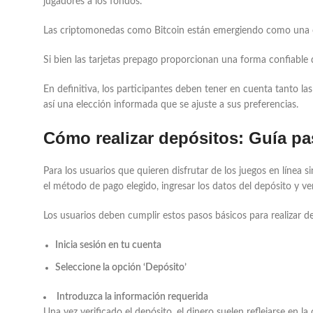
jugadores a los fondos.
Las criptomonedas como Bitcoin están emergiendo como una opc
Si bien las tarjetas prepago proporcionan una forma confiable 
En definitiva, los participantes deben tener en cuenta tanto 
así una elección informada que se ajuste a sus preferencias.
Cómo realizar depósitos: Guía pa
Para los usuarios que quieren disfrutar de los juegos en línea 
el método de pago elegido, ingresar los datos del depósito y ver
Los usuarios deben cumplir estos pasos básicos para realizar de
Inicia sesión en tu cuenta
Seleccione la opción ‘Depósito’
Introduzca la información requerida
Una vez verificado el depósito, el dinero suelen reflejarse en la