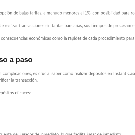
ión de bajas tarifas, a menudo menores al 1%, con posibilidad para rea
de realizar transacciones sin tarifas bancarias, sus tiempos de procesami
las consecuencias económicas como la rapidez de cada procedimiento para 
so a paso
sin complicaciones, es crucial saber cómo realizar depósitos en Instant C
ificar la transacción.
pósitos eficaces:
 cuenta del jugador de inmediato, lo que facilita jugar de inmediato.