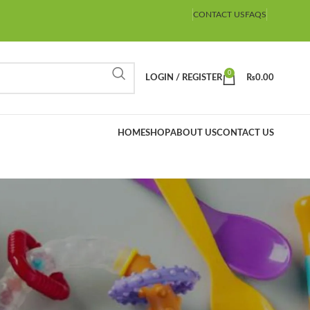
CONTACT US
FAQS
0
LOGIN / REGISTER
₨
0.00
HOME
SHOP
ABOUT US
CONTACT US