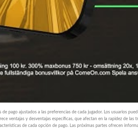
 pago ajustados a las preferencias de cada jugador. Los usuarios pueden 
ece ventajas y desventajas específicas, que afectan en la rapidez de las t
racterísticas de cada opción de pago. Las próximas partes ofrecen inform