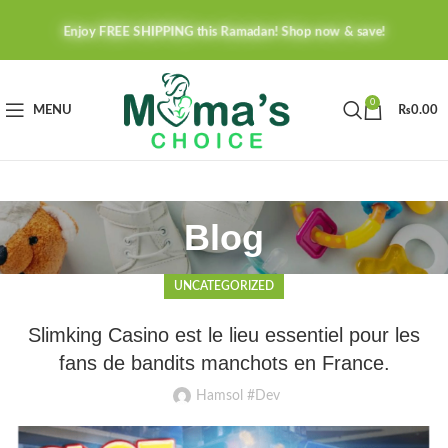
Enjoy FREE SHIPPING this Ramadan! Shop now & save!
0
MENU
₨
0.00
Blog
UNCATEGORIZED
Slimking Casino est le lieu essentiel pour les
fans de bandits manchots en France.
Hamsol #Dev