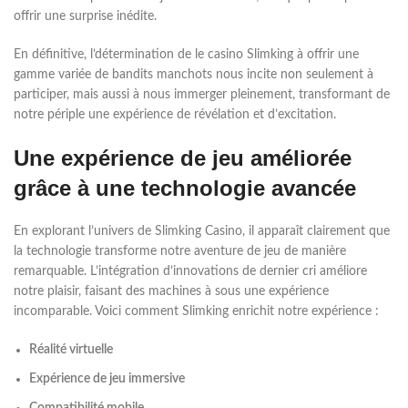
offrir une surprise inédite.
En définitive, l’détermination de le casino Slimking à offrir une
gamme variée de bandits manchots nous incite non seulement à
participer, mais aussi à nous immerger pleinement, transformant de
notre périple une expérience de révélation et d’excitation.
Une expérience de jeu améliorée
grâce à une technologie avancée
En explorant l’univers de Slimking Casino, il apparaît clairement que
la technologie transforme notre aventure de jeu de manière
remarquable. L’intégration d’innovations de dernier cri améliore
notre plaisir, faisant des machines à sous une expérience
incomparable. Voici comment Slimking enrichit notre expérience :
Réalité virtuelle
Expérience de jeu immersive
Compatibilité mobile