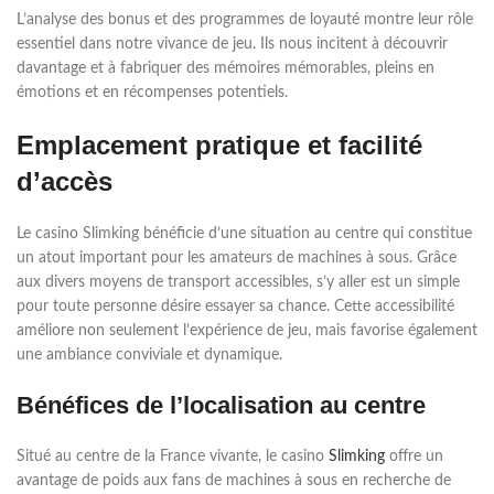
L’analyse des bonus et des programmes de loyauté montre leur rôle
essentiel dans notre vivance de jeu. Ils nous incitent à découvrir
davantage et à fabriquer des mémoires mémorables, pleins en
émotions et en récompenses potentiels.
Emplacement pratique et facilité
d’accès
Le casino Slimking bénéficie d’une situation au centre qui constitue
un atout important pour les amateurs de machines à sous. Grâce
aux divers moyens de transport accessibles, s’y aller est un simple
pour toute personne désire essayer sa chance. Cette accessibilité
améliore non seulement l’expérience de jeu, mais favorise également
une ambiance conviviale et dynamique.
Bénéfices de l’localisation au centre
Situé au centre de la France vivante, le casino
Slimking
offre un
avantage de poids aux fans de machines à sous en recherche de