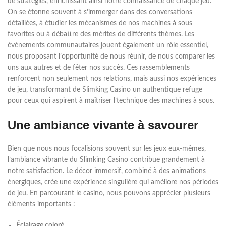
de stratégies, enrichissant ainsi notre connaissance de chaque jeu.
On se étonne souvent à s’immerger dans des conversations
détaillées, à étudier les mécanismes de nos machines à sous
favorites ou à débattre des mérites de différents thèmes. Les
événements communautaires jouent également un rôle essentiel,
nous proposant l’opportunité de nous réunir, de nous comparer les
uns aux autres et de fêter nos succès. Ces rassemblements
renforcent non seulement nos relations, mais aussi nos expériences
de jeu, transformant de Slimking Casino un authentique refuge
pour ceux qui aspirent à maîtriser l’technique des machines à sous.
Une ambiance vivante à savourer
Bien que nous nous focalisions souvent sur les jeux eux-mêmes,
l’ambiance vibrante du Slimking Casino contribue grandement à
notre satisfaction. Le décor immersif, combiné à des animations
énergiques, crée une expérience singulière qui améliore nos périodes
de jeu. En parcourant le casino, nous pouvons apprécier plusieurs
éléments importants :
Éclairage coloré