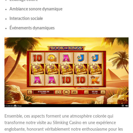
Ambiance sonore dynamique
Interaction sociale
Événements dynamiques
Ensemble, ces aspects forment une atmosphère colorée qui
transforme notre visite au Slimking Casino en une expérience
englobante, honorant véritablement notre enthousiasme pour les