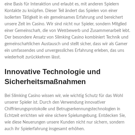
eine Basis für Interaktion und erlaubt es, mit anderen Spielern
Kontakte zu knüpfen. Dieser Teil ändert das Spielen von einer
isolierten Tätigkeit in ein gemeinsames Erfahrung und bereichert
unsere Zeit im Casino. Wir sind nicht nur Spieler, sondern Mitglied
einer Gemeinschaft, die von Wettbewerb und Zusammenarbeit lebt.
Der besondere Ansatz von Slimking Casino kombiniert Technik und
gemeinschaftlichen Austausch und stellt sicher, dass wir als Gamer
ein umfassendes und unvergessliches Erfahrung erleben, das uns
wiederholt zurückkehren lässt.
Innovative Technologie und
Sicherheitsmaßnahmen
Bei Slimking Casino wissen wir, wie wichtig Schutz für das Wohl
unserer Spieler ist. Durch den Verwendung innovativer
Chiffrierungsprotokolle und Betrugserkennungstechnologien in
Echtzeit errichten wir eine sichere Spielumgebung. Entdecken Sie,
wie diese Neuerungen unsere Kunden nicht nur sichern, sondern
auch ihr Spielerfahrung insgesamt erhöhen.