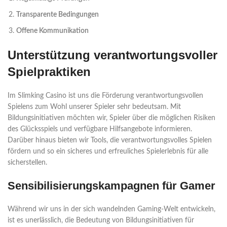
Transparente Bedingungen
Offene Kommunikation
Unterstützung verantwortungsvoller
Spielpraktiken
Im Slimking Casino ist uns die Förderung verantwortungsvollen
Spielens zum Wohl unserer Spieler sehr bedeutsam. Mit
Bildungsinitiativen möchten wir, Spieler über die möglichen Risiken
des Glücksspiels und verfügbare Hilfsangebote informieren.
Darüber hinaus bieten wir Tools, die verantwortungsvolles Spielen
fördern und so ein sicheres und erfreuliches Spielerlebnis für alle
sicherstellen.
Sensibilisierungskampagnen für Gamer
Während wir uns in der sich wandelnden Gaming-Welt entwickeln,
ist es unerlässlich, die Bedeutung von Bildungsinitiativen für