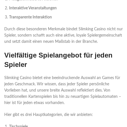
Interaktive Veranstaltungen
Transparente Interaktion
Durch diese besonderen Merkmale bindet Slimking Casino nicht nur
Spieler, sondern schafft auch eine aktive, loyale Spielergemeinschaft
und setzt damit einen neuen Maßstab in der Branche.
Vielfältige Spielangebot für jeden
Spieler
Slimking Casino bietet eine beeindruckende Auswahl an Games für
jeden Geschmack. Wir wissen, dass jeder Spieler persönliche
Vorlieben hat, und unsere breite Auswahl reflektiert dies. Von
traditionellen Kartenspielen bis hin zu neuartigen Spielautomaten –
hier ist für jeden etwas vorhanden.
Hier gibt es drei Hauptkategorien, die wir anbieten:
Tischspiele