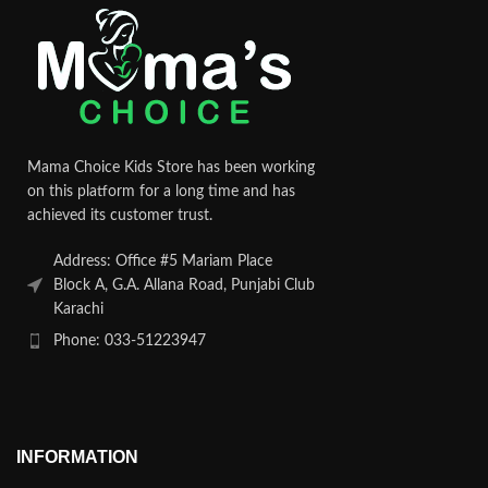
Mama Choice Kids Store has been working
on this platform for a long time and has
achieved its customer trust.
Address: Office #5 Mariam Place
Block A, G.A. Allana Road, Punjabi Club
Karachi
Phone: 033-51223947
INFORMATION