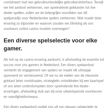
combineert met een gebruiksvriendelijke gebruikersinterface. Terwijl
we het aanbod verkennen, van opwindende gokkasten tot live
dealer-spellen, zullen we de belangrijke voordelen van dit
spelparadijs voor Nederlandse spelers verkennen. Wat maakt deze
ervaring zo bijzonder en waarom zouden we Slimking als ons
voorkeurs online casino moeten overwegen?
Een diverse spelselectie voor elke
gamer.
Als het op de casino-ervaring aankomt, is afwisseling de essentie tot
succes voor ons gamers in Nederland. Een divers spelaanbod
versterkt de engagement van spelers en maakt elk uitstapje
spannend en vernieuwend. Of we nu de wielen van de nieuwste
gokkast laten ronddraaien, strategieën ontwikkelen bij een kaartspel
of ons laten onderdompelen door opwindende live dealer-
ervaringen, afwisseling sluit aan bij onze uiteenlopende voorkeuren
en vaardigheidsniveaus.
Een divers spelaanbod nodigt ons uit om nieuwe categorieën te