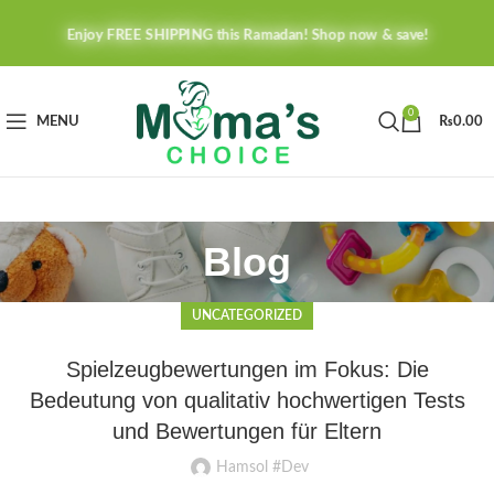
Enjoy FREE SHIPPING this Ramadan! Shop now & save!
0
MENU
₨
0.00
Blog
UNCATEGORIZED
Spielzeugbewertungen im Fokus: Die
Bedeutung von qualitativ hochwertigen Tests
und Bewertungen für Eltern
Hamsol #Dev