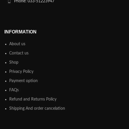
Phone: 033-51223947
INFORMATION
About us
Contact us
Shop
Privacy Policy
Payment option
FAQs
Refund and Returns Policy
Shipping And order cancelation