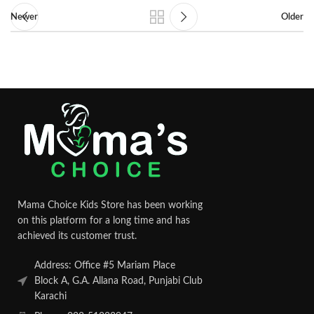
Newer
Older
Mama Choice Kids Store has been working
on this platform for a long time and has
achieved its customer trust.
Address: Office #5 Mariam Place
Block A, G.A. Allana Road, Punjabi Club
Karachi