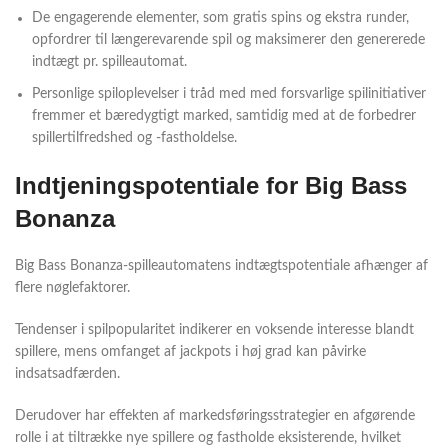
De engagerende elementer, som gratis spins og ekstra runder,
opfordrer til længerevarende spil og maksimerer den genererede
indtægt pr. spilleautomat.
Personlige spiloplevelser i tråd med med forsvarlige spilinitiativer
fremmer et bæredygtigt marked, samtidig med at de forbedrer
spillertilfredshed og -fastholdelse.
Indtjeningspotentiale for Big Bass
Bonanza
Big Bass Bonanza-spilleautomatens indtægtspotentiale afhænger af
flere nøglefaktorer.
Tendenser i spilpopularitet indikerer en voksende interesse blandt
spillere, mens omfanget af jackpots i høj grad kan påvirke
indsatsadfærden.
Derudover har effekten af markedsføringsstrategier en afgørende
rolle i at tiltrække nye spillere og fastholde eksisterende, hvilket