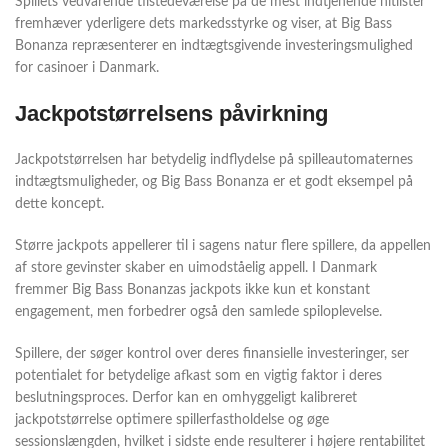
Spillets vedvarende tilstedeværelse på de mest indtjenende hitlister
fremhæver yderligere dets markedsstyrke og viser, at Big Bass
Bonanza repræsenterer en indtægtsgivende investeringsmulighed
for casinoer i Danmark.
Jackpotstørrelsens påvirkning
Jackpotstørrelsen har betydelig indflydelse på spilleautomaternes
indtægtsmuligheder, og Big Bass Bonanza er et godt eksempel på
dette koncept.
Større jackpots appellerer til i sagens natur flere spillere, da appellen
af store gevinster skaber en uimodståelig appell. I Danmark
fremmer Big Bass Bonanzas jackpots ikke kun et konstant
engagement, men forbedrer også den samlede spiloplevelse.
Spillere, der søger kontrol over deres finansielle investeringer, ser
potentialet for betydelige afkast som en vigtig faktor i deres
beslutningsproces. Derfor kan en omhyggeligt kalibreret
jackpotstørrelse optimere spillerfastholdelse og øge
sessionslængden, hvilket i sidste ende resulterer i højere rentabilitet