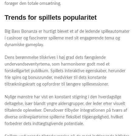
forøger den totale omsætning.
Trends for spillets popularitet
Big Bass Bonanza er hurtigt blevet et af de ledende spilleautomater
i casinoer og fascinerer spillerne med sit engagerende tema og
dynamiske gameplay.
Dens berømmelse tilskrives i høj grad dets fængslende
undervandseventyrtema, som harmoniserer godt med et
forskelligartet publikum. Spillets interaktive egenskaber, herunder
frie spins og bonusrunder, medvirker til dets konstante
tiltrækningskraft og opfordrer til længere spillesessioner.
Nylige mønstre har vist en konstant stigning i den hverdagslige
deltagelse, især blandt yngre aldersgrupper, der leder efter visuelt
tiltalende oplevelser. Derudover tilbyder integrationen på tværs af
diverse onlineplatforme spillerne fleksibel tilgængelighed, hvilket
forbedrer dets indtægtsgivende potentiale.