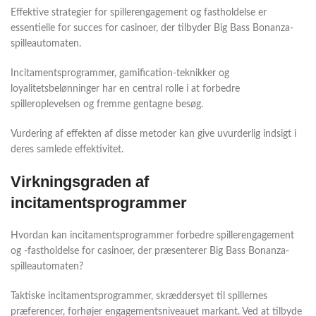
Effektive strategier for spillerengagement og fastholdelse er
essentielle for succes for casinoer, der tilbyder Big Bass Bonanza-
spilleautomaten.
Incitamentsprogrammer, gamification-teknikker og
loyalitetsbelønninger har en central rolle i at forbedre
spilleroplevelsen og fremme gentagne besøg.
Vurdering af effekten af disse metoder kan give uvurderlig indsigt i
deres samlede effektivitet.
Virkningsgraden af
incitamentsprogrammer
Hvordan kan incitamentsprogrammer forbedre spillerengagement
og -fastholdelse for casinoer, der præsenterer Big Bass Bonanza-
spilleautomaten?
Taktiske incitamentsprogrammer, skræddersyet til spillernes
præferencer, forhøjer engagementsniveauet markant. Ved at tilbyde