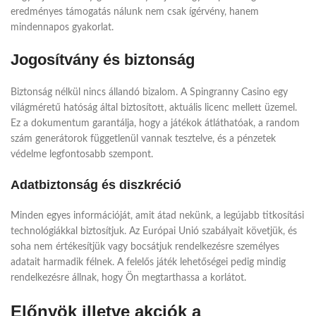
eredményes támogatás nálunk nem csak ígérvény, hanem
mindennapos gyakorlat.
Jogosítvány és biztonság
Biztonság nélkül nincs állandó bizalom. A Spingranny Casino egy
világméretű hatóság által biztosított, aktuális licenc mellett üzemel.
Ez a dokumentum garantálja, hogy a játékok átláthatóak, a random
szám generátorok függetlenül vannak tesztelve, és a pénzetek
védelme legfontosabb szempont.
Adatbiztonság és diszkréció
Minden egyes információját, amit átad nekünk, a legújabb titkosítási
technológiákkal biztosítjuk. Az Európai Unió szabályait követjük, és
soha nem értékesítjük vagy bocsátjuk rendelkezésre személyes
adatait harmadik félnek. A felelős játék lehetőségei pedig mindig
rendelkezésre állnak, hogy Ön megtarthassa a korlátot.
Előnyök illetve akciók a