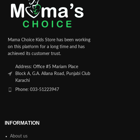
Mama Choice Kids Store has been working
on this platform for a long time and has
achieved its customer trust.
Address: Office #5 Mariam Place
Block A, G.A. Allana Road, Punjabi Club
Karachi
Phone: 033-51223947
INFORMATION
About us