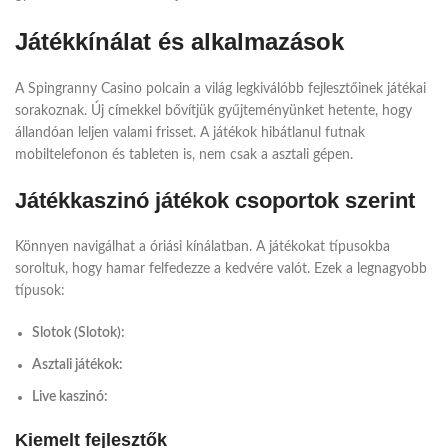
Játékkínálat és alkalmazások
A Spingranny Casino polcain a világ legkiválóbb fejlesztőinek játékai
sorakoznak. Új címekkel bővítjük gyűjteményünket hetente, hogy
állandóan leljen valami frisset. A játékok hibátlanul futnak
mobiltelefonon és tableten is, nem csak a asztali gépen.
Játékkaszinó játékok csoportok szerint
Könnyen navigálhat a óriási kínálatban. A játékokat típusokba
soroltuk, hogy hamar felfedezze a kedvére valót. Ezek a legnagyobb
típusok:
Slotok (Slotok):
Asztali játékok:
Live kaszinó:
Kiemelt fejlesztők