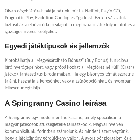
Olyan cégek játékait találja nálunk, mint a NetEnt, Play’n GO,
Pragmatic Play, Evolution Gaming és Yggdrasil. Ezek a vállalatok
biztosítják a elbűvölő képi világot, a megbízható játékfolyamatot és a
igazságos nyerési esélyeket.
Egyedi játéktípusok és jellemzők
Kipróbálhatja a “Megvásárolható Bónusz” (Buy Bonus) funkcióval
bíró nyerőgépeinket, vagy próbálkozhat a “Megtörés nélküli” (Crash)
játékok fantasztikus birodalmában. Ha egy bizonyos témát szeretne
találni, használja a keresőnket vagy a szűrőopcióinkat, és nyomban
lelkesen megtalálja.
A Spingranny Casino leírása
A Spingranny egy modern online kaszinó, amely speciálisan a
magyar játékosok szükségleteire támaszkodik. Magyar nyelven
kommunikálunk, forintban számolunk, és mindent azért végzünk,
hogy a játékélmény gördülékeny váljon. A gyors pénzforgalom és a