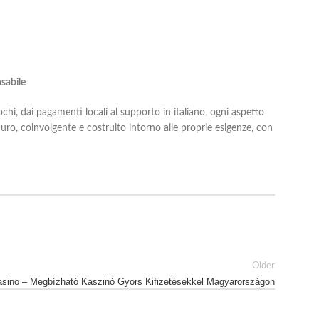
nsabile
chi, dai pagamenti locali al supporto in italiano, ogni aspetto
curo, coinvolgente e costruito intorno alle proprie esigenze, con
Older
asino – Megbízható Kaszinó Gyors Kifizetésekkel Magyarországon