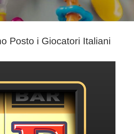
 Posto i Giocatori Italiani