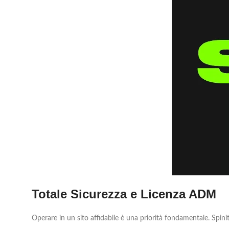
Totale Sicurezza e Licenza ADM
Operare in un sito affidabile è una priorità fondamentale. Spin