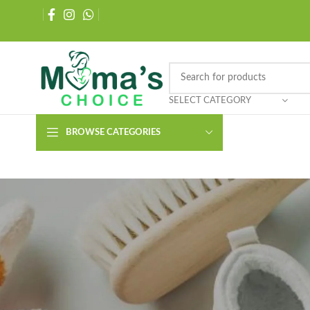
SELECT CATEGORY
BROWSE CATEGORIES