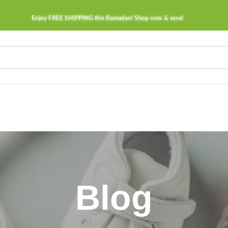
Enjoy FREE SHIPPING this Ramadan! Shop now & save!
Blog