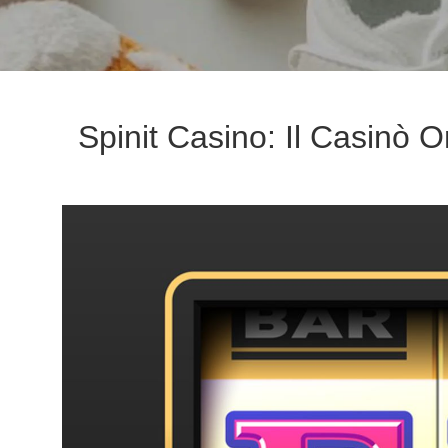
Spinit Casino: Il Casinò O