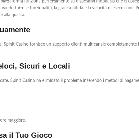
piattaforma funziona perfettamente su dispositivi mobili, sia che ti coll
vando tutte le funzionalità, la grafica nitida e la velocità di esecuzione. Pu
alla qualità.
inuamente
za. Spinit Casino fornisce un supporto clienti multicanale completamente in 
loci, Sicuri e Locali
te. Spinit Casino ha eliminato il problema inserendo i metodi di pagamento 
lore maggiore.
sa il Tuo Gioco