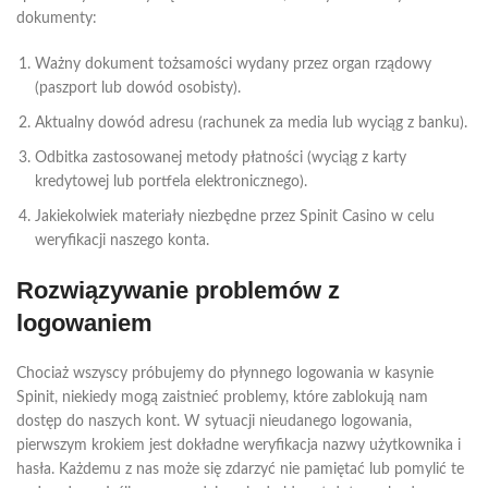
dokumenty:
Ważny dokument tożsamości wydany przez organ rządowy
(paszport lub dowód osobisty).
Aktualny dowód adresu (rachunek za media lub wyciąg z banku).
Odbitka zastosowanej metody płatności (wyciąg z karty
kredytowej lub portfela elektronicznego).
Jakiekolwiek materiały niezbędne przez Spinit Casino w celu
weryfikacji naszego konta.
Rozwiązywanie problemów z
logowaniem
Chociaż wszyscy próbujemy do płynnego logowania w kasynie
Spinit, niekiedy mogą zaistnieć problemy, które zablokują nam
dostęp do naszych kont. W sytuacji nieudanego logowania,
pierwszym krokiem jest dokładne weryfikacja nazwy użytkownika i
hasła. Każdemu z nas może się zdarzyć nie pamiętać lub pomylić te