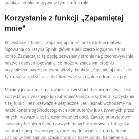
grania, a stopka odgrywa w tym istotną rolę.
Korzystanie z funkcji „Zapamiętaj
mnie”
Korzystanie z funkcji „Zapamiętaj mnie” może istotnie ułatwić
logowanie do kasyna Spinit, głównie jeśli często logujemy się na
konto. Zaznaczając tę opcję, zezwalamy stronie na przechowywanie
naszych danych logowania, co może w znacznym stopniu
przyspieszyć nasze ponowne wizyty. Funkcja „Zapamiętaj mnie” nie
tylko zaoszczędza czas, ale także zwiększa ogólne odczucia z gry.
Musimy jednak mieć na uwadze o kwestiach bezpieczeństwa. Jeśli
korzystamy z własnego lub zabezpieczonego urządzenia, korzystanie
z tej funkcji jest przeważnie bezpieczne. Jeśli jednak wchodzimy na
nasze konta z ogólnodostępnych komputerów lub używanych przez
innych, rozważnie jest zrezygnować tej opcji. Zawsze priorytetowo
stawiamy bezpieczeństwo naszych danych osobowych. Integrując
komfort z bezpieczeństwem, możemy doświadczać ofertą Spinit
Casino, w tym samym czasie chroniąc nasze konta. Pamiętanie o