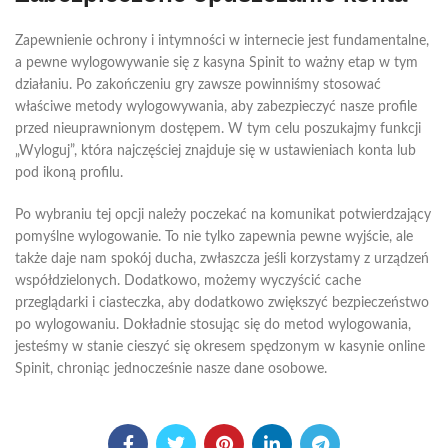
Zapewnienie ochrony i intymności w internecie jest fundamentalne,
a pewne wylogowywanie się z kasyna Spinit to ważny etap w tym
działaniu. Po zakończeniu gry zawsze powinniśmy stosować
właściwe metody wylogowywania, aby zabezpieczyć nasze profile
przed nieuprawnionym dostępem. W tym celu poszukajmy funkcji
„Wyloguj”, która najczęściej znajduje się w ustawieniach konta lub
pod ikoną profilu.
Po wybraniu tej opcji należy poczekać na komunikat potwierdzający
pomyślne wylogowanie. To nie tylko zapewnia pewne wyjście, ale
także daje nam spokój ducha, zwłaszcza jeśli korzystamy z urządzeń
współdzielonych. Dodatkowo, możemy wyczyścić cache
przeglądarki i ciasteczka, aby dodatkowo zwiększyć bezpieczeństwo
po wylogowaniu. Dokładnie stosując się do metod wylogowania,
jesteśmy w stanie cieszyć się okresem spędzonym w kasynie online
Spinit, chroniąc jednocześnie nasze dane osobowe.