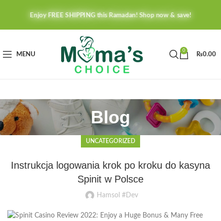
Enjoy FREE SHIPPING this Ramadan! Shop now & save!
0
MENU
₨
0.00
Blog
UNCATEGORIZED
Instrukcja logowania krok po kroku do kasyna
Spinit w Polsce
Hamsol #Dev