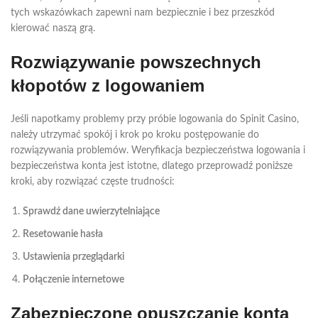
tych wskazówkach zapewni nam bezpiecznie i bez przeszkód
kierować naszą grą.
Rozwiązywanie powszechnych
kłopotów z logowaniem
Jeśli napotkamy problemy przy próbie logowania do Spinit Casino,
należy utrzymać spokój i krok po kroku postępowanie do
rozwiązywania problemów. Weryfikacja bezpieczeństwa logowania i
bezpieczeństwa konta jest istotne, dlatego przeprowadź poniższe
kroki, aby rozwiązać częste trudności:
Sprawdź dane uwierzytelniające
Resetowanie hasła
Ustawienia przeglądarki
Połączenie internetowe
Zabezpieczone opuszczanie konta