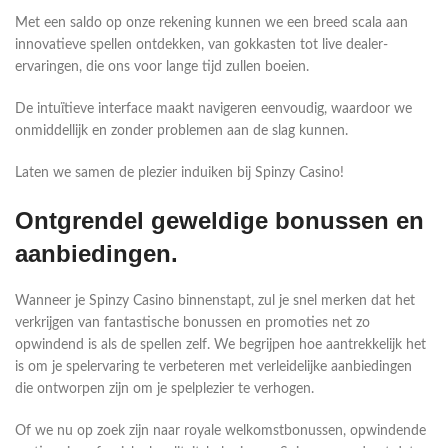
Met een saldo op onze rekening kunnen we een breed scala aan
innovatieve spellen ontdekken, van gokkasten tot live dealer-
ervaringen, die ons voor lange tijd zullen boeien.
De intuïtieve interface maakt navigeren eenvoudig, waardoor we
onmiddellijk en zonder problemen aan de slag kunnen.
Laten we samen de plezier induiken bij Spinzy Casino!
Ontgrendel geweldige bonussen en
aanbiedingen.
Wanneer je Spinzy Casino binnenstapt, zul je snel merken dat het
verkrijgen van fantastische bonussen en promoties net zo
opwindend is als de spellen zelf. We begrijpen hoe aantrekkelijk het
is om je spelervaring te verbeteren met verleidelijke aanbiedingen
die ontworpen zijn om je spelplezier te verhogen.
Of we nu op zoek zijn naar royale welkomstbonussen, opwindende