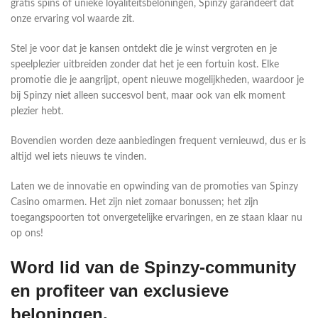
gratis spins of unieke loyaliteitsbeloningen, Spinzy garandeert dat
onze ervaring vol waarde zit.
Stel je voor dat je kansen ontdekt die je winst vergroten en je
speelplezier uitbreiden zonder dat het je een fortuin kost. Elke
promotie die je aangrijpt, opent nieuwe mogelijkheden, waardoor je
bij Spinzy niet alleen succesvol bent, maar ook van elk moment
plezier hebt.
Bovendien worden deze aanbiedingen frequent vernieuwd, dus er is
altijd wel iets nieuws te vinden.
Laten we de innovatie en opwinding van de promoties van Spinzy
Casino omarmen. Het zijn niet zomaar bonussen; het zijn
toegangspoorten tot onvergetelijke ervaringen, en ze staan klaar nu
op ons!
Word lid van de Spinzy-community
en profiteer van exclusieve
beloningen.