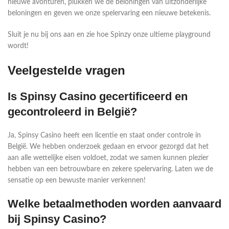
nieuwe avonturen, plukken we de beloningen van uitzonderlijke
beloningen en geven we onze spelervaring een nieuwe betekenis.
Sluit je nu bij ons aan en zie hoe Spinzy onze ultieme playground
wordt!
Veelgestelde vragen
Is Spinsy Casino gecertificeerd en
gecontroleerd in België?
Ja, Spinsy Casino heeft een licentie en staat onder controle in
België. We hebben onderzoek gedaan en ervoor gezorgd dat het
aan alle wettelijke eisen voldoet, zodat we samen kunnen plezier
hebben van een betrouwbare en zekere spelervaring. Laten we de
sensatie op een bewuste manier verkennen!
Welke betaalmethoden worden aanvaard
bij Spinsy Casino?