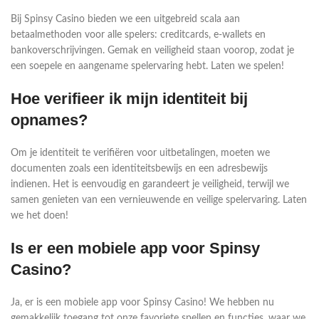
Bij Spinsy Casino bieden we een uitgebreid scala aan
betaalmethoden voor alle spelers: creditcards, e-wallets en
bankoverschrijvingen. Gemak en veiligheid staan voorop, zodat je
een soepele en aangename spelervaring hebt. Laten we spelen!
Hoe verifieer ik mijn identiteit bij
opnames?
Om je identiteit te verifiëren voor uitbetalingen, moeten we
documenten zoals een identiteitsbewijs en een adresbewijs
indienen. Het is eenvoudig en garandeert je veiligheid, terwijl we
samen genieten van een vernieuwende en veilige spelervaring. Laten
we het doen!
Is er een mobiele app voor Spinsy
Casino?
Ja, er is een mobiele app voor Spinsy Casino! We hebben nu
gemakkelijk toegang tot onze favoriete spellen en functies, waar we