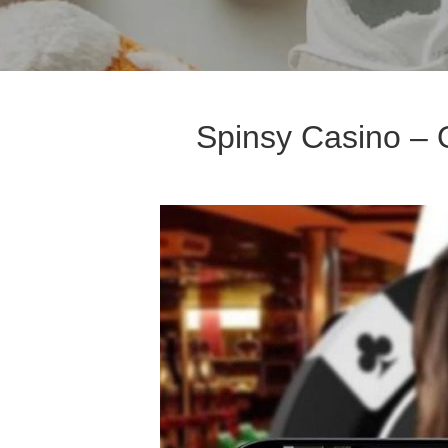
Spinsy Casino – 