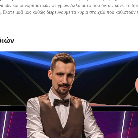
διών και συναρπαστικών στιγμών. Αλλά αυτό που όντως κάνει το Spins
 Ελάτε μαζί μας καθώς διερευνούμε τα κύρια στοιχεία που καθιστούν 
διών