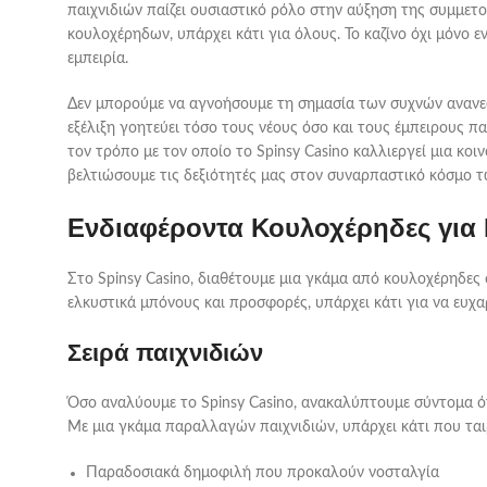
παιχνιδιών παίζει ουσιαστικό ρόλο στην αύξηση της συμμετ
κουλοχέρηδων, υπάρχει κάτι για όλους. Το καζίνο όχι μόνο εν
εμπειρία.
Δεν μπορούμε να αγνοήσουμε τη σημασία των συχνών ανανεώ
εξέλιξη γοητεύει τόσο τους νέους όσο και τους έμπειρους 
τον τρόπο με τον οποίο το Spinsy Casino καλλιεργεί μια κοι
βελτιώσουμε τις δεξιότητές μας στον συναρπαστικό κόσμο τ
Ενδιαφέροντα Κουλοχέρηδες για 
Στο Spinsy Casino, διαθέτουμε μια γκάμα από κουλοχέρηδες
ελκυστικά μπόνους και προσφορές, υπάρχει κάτι για να ευχ
Σειρά παιχνιδιών
Όσο αναλύουμε το Spinsy Casino, ανακαλύπτουμε σύντομα ότι 
Με μια γκάμα παραλλαγών παιχνιδιών, υπάρχει κάτι που ται
Παραδοσιακά δημοφιλή που προκαλούν νοσταλγία