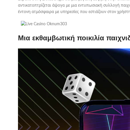
αντικατοπτρίζεται άψογα με μια εντυπωσιακή συλλογή παιχνι
έντονη ατμόσφαιρα με υπηρεσίες που εστιάζουν στον χρήστη.
Μια εκθαμβωτική ποικιλία παιχνι