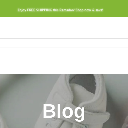
Enjoy FREE SHIPPING this Ramadan! Shop now & save!
Blog