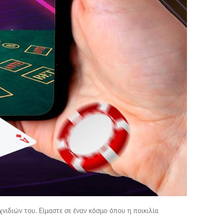
νιδιών του. Είμαστε σε έναν κόσμο όπου η ποικιλία