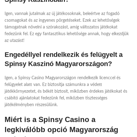
Igen, vannak jutalmak az új játékosoknak, beleértve az fogadó
csomagokat és az ingyenes pörgetéseket. Ezek az lehetőségek
támogatnak növelni a szórakozást, amíg változatos játékokat
fedezünk fel. Ez egy fantasztikus lehetősége annak, hogy elkezdjük
az utazást!
Engedéllyel rendelkezik és felügyelt a
Spinsy Kaszinó Magyarországon?
Igen, a Spinsy Casino Magyarországon rendelkezik licenccel és
felügyelet alatt van. Ez biztosítja számunkra a védett
játékkörnyezetet, és békét biztosít, miközben érdekes játékokat és
csábító ajánlatokat fedezünk fel, miközben tisztességes
játékélményben részesülünk.
Miért is a Spinsy Casino a
legkiválóbb opció Magyarország