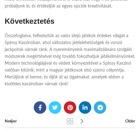
próbáljunk ki, és értékeljük az egyes opciók kreativitását.
Következtetés
Összefoglalva, felfedeztük az valós idejű játékok érdekes világát a
Spinsy Kaszinóban, ahol változatos játéklehetőségek és vonzó
jackpotok várnak ránk. A nyereményeink maximalizálására szolgáló
módszerek megértésével még tovább fokozhatjuk játékélményünket.
Modern technológiájával és védett környezetével a Spinsy Kaszinó
valóban kitűnik, mint a magyar játékosok első számú célpontja.
Merüljünk el benne, és éljük át az izgalmakat, amelyek ebben a
kivételes kaszinóban várnak ránk!
Newer
Older