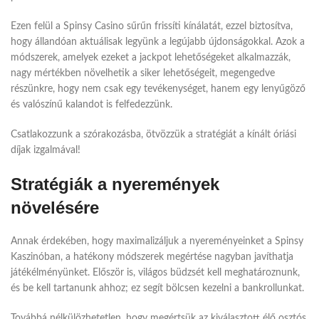
Ezen felül a Spinsy Casino sűrűn frissíti kínálatát, ezzel biztosítva,
hogy állandóan aktuálisak legyünk a legújabb újdonságokkal. Azok a
módszerek, amelyek ezeket a jackpot lehetőségeket alkalmazzák,
nagy mértékben növelhetik a siker lehetőségeit, megengedve
részünkre, hogy nem csak egy tevékenységet, hanem egy lenyűgöző
és valószínű kalandot is felfedezzünk.
Csatlakozzunk a szórakozásba, ötvözzük a stratégiát a kínált óriási
díjak izgalmával!
Stratégiák a nyeremények
növelésére
Annak érdekében, hogy maximalizáljuk a nyereményeinket a Spinsy
Kaszinóban, a hatékony módszerek megértése nagyban javíthatja
játékélményünket. Először is, világos büdzsét kell meghatároznunk,
és be kell tartanunk ahhoz; ez segít bölcsen kezelni a bankrollunkat.
Továbbá nélkülözhetetlen, hogy megértsük az kiválasztott élő osztós