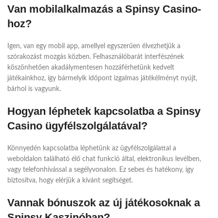
Van mobilalkalmazás a Spinsy Casino-
hoz?
Igen, van egy mobil app, amellyel egyszerűen élvezhetjük a
szórakozást mozgás közben. Felhasználóbarát interfészének
köszönhetően akadálymentesen hozzáférhetünk kedvelt
játékainkhoz, így bármelyik időpont izgalmas játékélményt nyújt,
bárhol is vagyunk.
Hogyan léphetek kapcsolatba a Spinsy
Casino ügyfélszolgálatával?
Könnyedén kapcsolatba léphetünk az ügyfélszolgálattal a
weboldalon található élő chat funkció által, elektronikus levélben,
vagy telefonhívással a segélyvonalon. Ez sebes és hatékony, így
biztosítva, hogy elérjük a kívánt segítséget.
Vannak bónuszok az új játékosoknak a
Spinsy Kaszinóban?