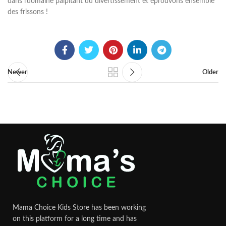
dans l’domaine palpitant du divertissement et éprouvons ensemble
des frissons !
Newer
Older
Mama Choice Kids Store has been working
on this platform for a long time and has