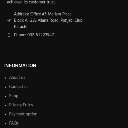
achieved its customer trust.
Address: Office #5 Mariam Place
Block A, G.A. Allana Road, Punjabi Club
Karachi
Phone: 033-51223947
INFORMATION
About us
Contact us
Shop
Privacy Policy
Payment option
FAQs