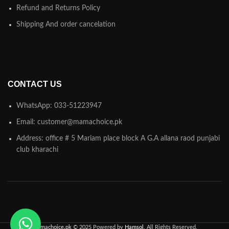
Refund and Returns Policy
Shipping And order cancelation
CONTACT US
WhatsApp: 033-51223947
Email: customer@mamachoice.pk
Address: office # 5 Mariam place block A G.A allana raod punjabi
club kharachi
Mamachoice.pk
© 2025 Powered by
Hamsol
. All Rights Reserved.