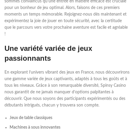
sommes convaincus qu’une entrée en matière efficace est cruciale
pour un bonheur de jeu optimal. Alors, faisons de ces premiers
moments un temps mémorable. Rejoignez-nous dès maintenant et
expérimentez la joie de jouer en toute sécurité, avec la certitude
que le parcours vers votre prochaine aventure est facile et agréable
!
Une variété variée de jeux
passionnants
En explorant l’univers vibrant des jeux en France, nous découvrirons
une gamme variée de jeux captivants, adaptés à tous les goûts et à
tous les niveaux. Grâce à son remarquable diversité, Spinsy Casino
nous garantit de ne jamais manquer d’options palpitantes à
découvrir. Que nous soyons des participants expérimentés ou des
débutants intrigués, chacun y trouvera son compte.
Jeux de table classiques
Machines à sous innovantes