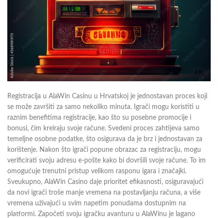
Registracija u AlaWin Casinu u Hrvatskoj je jednostavan proces koji
se može završiti za samo nekoliko minuta. Igrači mogu koristiti u
raznim benefitima registracije, kao što su posebne promocije i
bonusi, čim kreiraju svoje račune. Svedeni proces zahtijeva samo
temeljne osobne podatke, što osigurava da je brz i jednostavan za
korištenje. Nakon što igrači popune obrazac za registraciju, mogu
verificirati svoju adresu e-pošte kako bi dovršili svoje račune. To im
omogućuje trenutni pristup velikom rasponu igara i značajki.
Sveukupno, AlaWin Casino daje prioritet efikasnosti, osiguravajući
da novi igrači troše manje vremena na postavljanju računa, a više
vremena uživajući u svim napetim ponudama dostupnim na
platformi. Započeti svoju igračku avanturu u AlaWinu je lagano