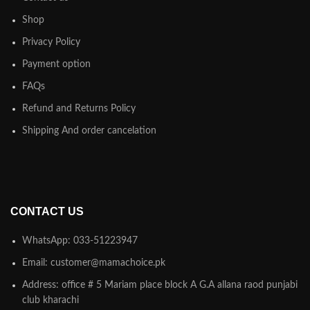
Shop
Privacy Policy
Payment option
FAQs
Refund and Returns Policy
Shipping And order cancelation
CONTACT US
WhatsApp: 033-51223947
Email: customer@mamachoice.pk
Address: office # 5 Mariam place block A G.A allana raod punjabi
club kharachi