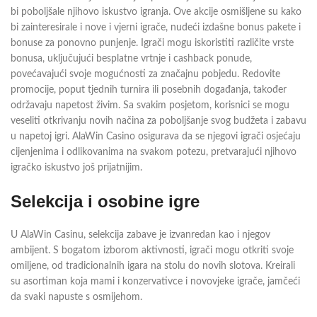
bi poboljšale njihovo iskustvo igranja. Ove akcije osmišljene su kako
bi zainteresirale i nove i vjerni igrače, nudeći izdašne bonus pakete i
bonuse za ponovno punjenje. Igrači mogu iskoristiti različite vrste
bonusa, uključujući besplatne vrtnje i cashback ponude,
povećavajući svoje mogućnosti za značajnu pobjedu. Redovite
promocije, poput tjednih turnira ili posebnih događanja, također
održavaju napetost živim. Sa svakim posjetom, korisnici se mogu
veseliti otkrivanju novih načina za poboljšanje svog budžeta i zabavu
u napetoj igri. AlaWin Casino osigurava da se njegovi igrači osjećaju
cijenjenima i odlikovanima na svakom potezu, pretvarajući njihovo
igračko iskustvo još prijatnijim.
Selekcija i osobine igre
U AlaWin Casinu, selekcija zabave je izvanredan kao i njegov
ambijent. S bogatom izborom aktivnosti, igrači mogu otkriti svoje
omiljene, od tradicionalnih igara na stolu do novih slotova. Kreirali
su asortiman koja mami i konzervativce i novovjeke igrače, jamčeći
da svaki napuste s osmijehom.