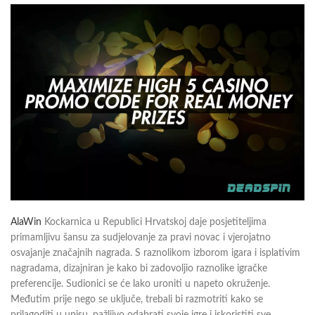
AlaWin
Kockarnica u Republici Hrvatskoj daje posjetiteljima
primamljivu šansu za sudjelovanje za pravi novac i vjerojatno
osvajanje značajnih nagrada. S raznolikom izborom igara i isplativim
nagradama, dizajniran je kako bi zadovoljio raznolike igračke
preferencije. Sudionici se će lako uroniti u napeto okruženje.
Međutim prije nego se uključe, trebali bi razmotriti kako se
prilagoditi u upisu, pažljivo odabrati svoje igre i iskoristiti sve