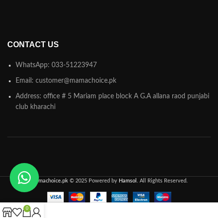
CONTACT US
WhatsApp: 033-51223947
Email: customer@mamachoice.pk
Address: office # 5 Mariam place block A G.A allana raod punjabi
club kharachi
Mamachoice.pk
© 2025 Powered by
Hamsol
. All Rights Reserved.
0