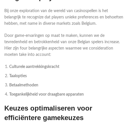
Bij onze exploration van de wereld van casinospellen is het
belangrijk te recognize dat players unieke preferences en behoeften
hebben, met name in diverse markets zoals Belgium.
Door game-ervaringen op maat te maken, kunnen we de
tevredenheid en betrokkenheid van onze Belgian spelers increase.
Hier zijn four belangrijke aspecten waarmee we consideration
moeten take into account:
Culturele aantrekkingskracht
Taalopties
Betaalmethoden
Toegankelijkheid voor draagbare apparaten
Keuzes optimaliseren voor
efficiëntere gamekeuzes