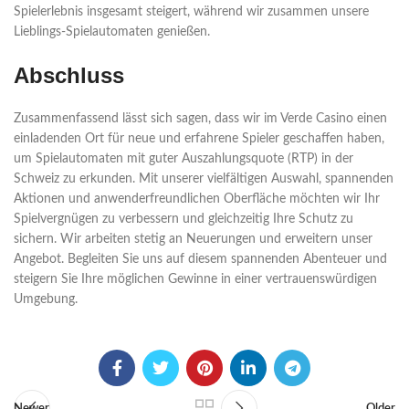
Spielerlebnis insgesamt steigert, während wir zusammen unsere
Lieblings-Spielautomaten genießen.
Abschluss
Zusammenfassend lässt sich sagen, dass wir im Verde Casino einen
einladenden Ort für neue und erfahrene Spieler geschaffen haben,
um Spielautomaten mit guter Auszahlungsquote (RTP) in der
Schweiz zu erkunden. Mit unserer vielfältigen Auswahl, spannenden
Aktionen und anwenderfreundlichen Oberfläche möchten wir Ihr
Spielvergnügen zu verbessern und gleichzeitig Ihre Schutz zu
sichern. Wir arbeiten stetig an Neuerungen und erweitern unser
Angebot. Begleiten Sie uns auf diesem spannenden Abenteuer und
steigern Sie Ihre möglichen Gewinne in einer vertrauenswürdigen
Umgebung.
Newer
Older