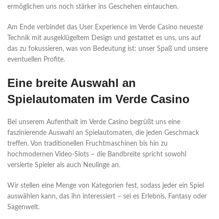
ermöglichen uns noch stärker ins Geschehen eintauchen.
Am Ende verbindet das User Experience im Verde Casino neueste
Technik mit ausgeklügeltem Design und gestattet es uns, uns auf
das zu fokussieren, was von Bedeutung ist: unser Spaß und unsere
eventuellen Profite.
Eine breite Auswahl an
Spielautomaten im Verde Casino
Bei unserem Aufenthalt im Verde Casino begrüßt uns eine
faszinierende Auswahl an Spielautomaten, die jeden Geschmack
treffen. Von traditionellen Fruchtmaschinen bis hin zu
hochmodernen Video-Slots – die Bandbreite spricht sowohl
versierte Spieler als auch Neulinge an.
Wir stellen eine Menge von Kategorien fest, sodass jeder ein Spiel
auswählen kann, das ihn interessiert – sei es Erlebnis, Fantasy oder
Sagenwelt.