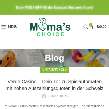
Enjoy FREE SHIPPING this Ramadan! Shop now & save!
0
MENU
₨
0.00
Blog
UNCATEGORIZED
Verde Casino – Dein Tor zu Spielautomaten
mit hohen Auszahlungsquoten in der Schweiz
Hamsol #Dev
Im Verde Casino treffen fesselndes Spielvergnügen und ertragreiche