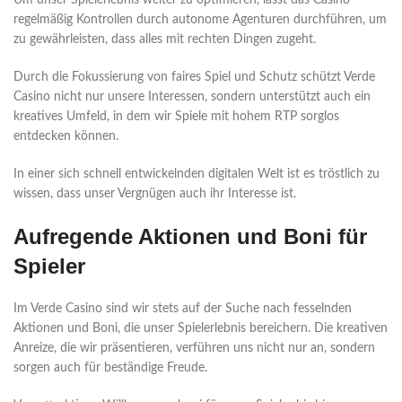
Um unser Spielerlebnis weiter zu optimieren, lässt das Casino
regelmäßig Kontrollen durch autonome Agenturen durchführen, um
zu gewährleisten, dass alles mit rechten Dingen zugeht.
Durch die Fokussierung von faires Spiel und Schutz schützt Verde
Casino nicht nur unsere Interessen, sondern unterstützt auch ein
kreatives Umfeld, in dem wir Spiele mit hohem RTP sorglos
entdecken können.
In einer sich schnell entwickelnden digitalen Welt ist es tröstlich zu
wissen, dass unser Vergnügen auch ihr Interesse ist.
Aufregende Aktionen und Boni für
Spieler
Im Verde Casino sind wir stets auf der Suche nach fesselnden
Aktionen und Boni, die unser Spielerlebnis bereichern. Die kreativen
Anreize, die wir präsentieren, verführen uns nicht nur an, sondern
sorgen auch für beständige Freude.