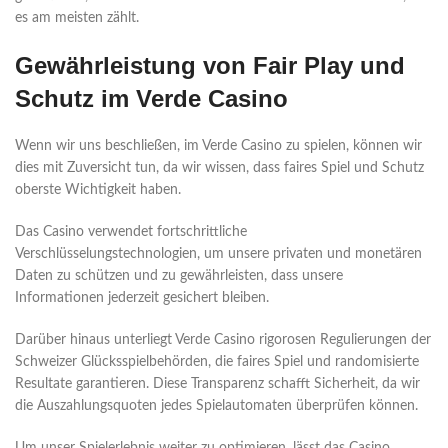
es am meisten zählt.
Gewährleistung von Fair Play und
Schutz im Verde Casino
Wenn wir uns beschließen, im Verde Casino zu spielen, können wir
dies mit Zuversicht tun, da wir wissen, dass faires Spiel und Schutz
oberste Wichtigkeit haben.
Das Casino verwendet fortschrittliche
Verschlüsselungstechnologien, um unsere privaten und monetären
Daten zu schützen und zu gewährleisten, dass unsere
Informationen jederzeit gesichert bleiben.
Darüber hinaus unterliegt Verde Casino rigorosen Regulierungen der
Schweizer Glücksspielbehörden, die faires Spiel und randomisierte
Resultate garantieren. Diese Transparenz schafft Sicherheit, da wir
die Auszahlungsquoten jedes Spielautomaten überprüfen können.