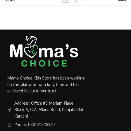
Mama Choice Kids Store has been working
on this platform for a long time and has
achieved its customer trust.
Address: Office #5 Mariam Place
Block A, G.A. Allana Road, Punjabi Club
Karachi
Phone: 033-51223947