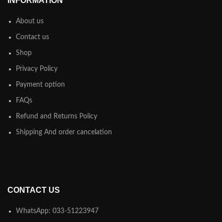
INFORMATION
About us
Contact us
Shop
Privacy Policy
Payment option
FAQs
Refund and Returns Policy
Shipping And order cancelation
CONTACT US
WhatsApp: 033-51223947