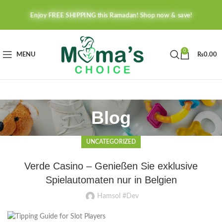
Enjoy FREE SHIPPING this Ramadan! Shop now & save!
0
MENU
₨
0.00
Blog
UNCATEGORIZED
Verde Casino – Genießen Sie exklusive
Spielautomaten nur in Belgien
Hamsol #Dev