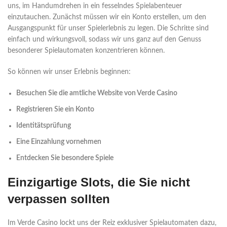
uns, im Handumdrehen in ein fesselndes Spielabenteuer
einzutauchen. Zunächst müssen wir ein Konto erstellen, um den
Ausgangspunkt für unser Spielerlebnis zu legen. Die Schritte sind
einfach und wirkungsvoll, sodass wir uns ganz auf den Genuss
besonderer Spielautomaten konzentrieren können.
So können wir unser Erlebnis beginnen:
Besuchen Sie die amtliche Website von Verde Casino
Registrieren Sie ein Konto
Identitätsprüfung
Eine Einzahlung vornehmen
Entdecken Sie besondere Spiele
Einzigartige Slots, die Sie nicht
verpassen sollten
Im Verde Casino lockt uns der Reiz exklusiver Spielautomaten dazu,