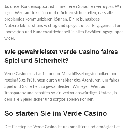
Ja, unser Kundensupport ist in mehreren Sprachen verfügbar. Wir
legen Wert auf Inklusion und möchten sicherstellen, dass alle
problemlos kommunizieren können. Ein reibungsloses
Nutzererlebnis ist uns wichtig und spiegelt unser Engagement für
Innovation und Kundenzufriedenheit in allen Bevölkerungsgruppen
wider.
Wie gewährleistet Verde Casino faires
Spiel und Sicherheit?
Verde Casino setzt auf moderne Verschlüsselungstechniken und
regelmäßige Prüfungen durch unabhängige Agenturen, um faires
Spiel und Sicherheit zu gewährleisten. Wir legen Wert auf
Transparenz und schaffen so ein vertrauenswürdiges Umfeld, in
dem alle Spieler sicher und sorglos spielen können.
So starten Sie im Verde Casino
Der Einstieg bei Verde Casino ist unkompliziert und ermöglicht es