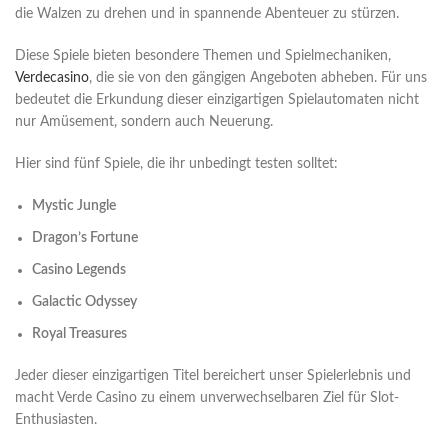
die Walzen zu drehen und in spannende Abenteuer zu stürzen.
Diese Spiele bieten besondere Themen und Spielmechaniken,
Verdecasino
, die sie von den gängigen Angeboten abheben. Für uns
bedeutet die Erkundung dieser einzigartigen Spielautomaten nicht
nur Amüsement, sondern auch Neuerung.
Hier sind fünf Spiele, die ihr unbedingt testen solltet:
Mystic Jungle
Dragon’s Fortune
Casino Legends
Galactic Odyssey
Royal Treasures
Jeder dieser einzigartigen Titel bereichert unser Spielerlebnis und
macht Verde Casino zu einem unverwechselbaren Ziel für Slot-
Enthusiasten.