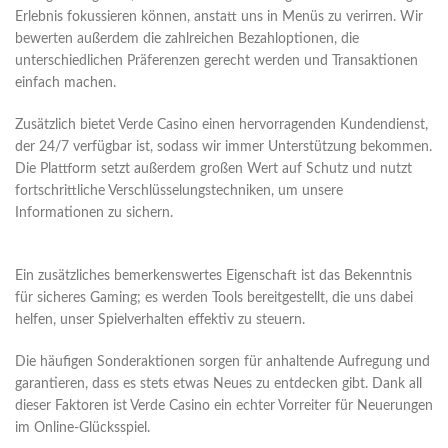
Erlebnis fokussieren können, anstatt uns in Menüs zu verirren. Wir
bewerten außerdem die zahlreichen Bezahloptionen, die
unterschiedlichen Präferenzen gerecht werden und Transaktionen
einfach machen.
Zusätzlich bietet Verde Casino einen hervorragenden Kundendienst,
der 24/7 verfügbar ist, sodass wir immer Unterstützung bekommen.
Die Plattform setzt außerdem großen Wert auf Schutz und nutzt
fortschrittliche Verschlüsselungstechniken, um unsere
Informationen zu sichern.
Ein zusätzliches bemerkenswertes Eigenschaft ist das Bekenntnis
für sicheres Gaming; es werden Tools bereitgestellt, die uns dabei
helfen, unser Spielverhalten effektiv zu steuern.
Die häufigen Sonderaktionen sorgen für anhaltende Aufregung und
garantieren, dass es stets etwas Neues zu entdecken gibt. Dank all
dieser Faktoren ist Verde Casino ein echter Vorreiter für Neuerungen
im Online-Glücksspiel.