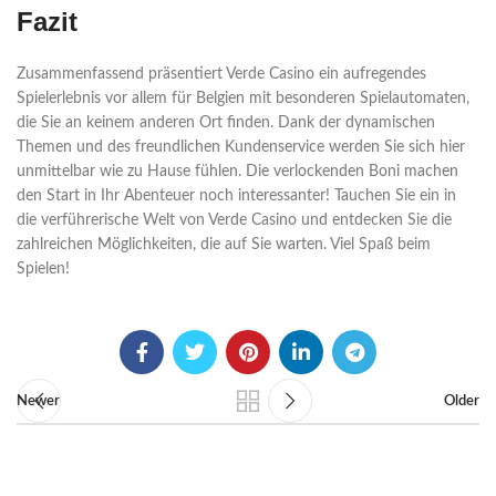
Fazit
Zusammenfassend präsentiert Verde Casino ein aufregendes
Spielerlebnis vor allem für Belgien mit besonderen Spielautomaten,
die Sie an keinem anderen Ort finden. Dank der dynamischen
Themen und des freundlichen Kundenservice werden Sie sich hier
unmittelbar wie zu Hause fühlen. Die verlockenden Boni machen
den Start in Ihr Abenteuer noch interessanter! Tauchen Sie ein in
die verführerische Welt von Verde Casino und entdecken Sie die
zahlreichen Möglichkeiten, die auf Sie warten. Viel Spaß beim
Spielen!
Newer
Older