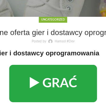
UNCATEGORIZED
ne oferta gier i dostawcy opr
Posted by
Hamsol #Dev
gier i dostawcy oprogramowania
▶️ GRAĆ