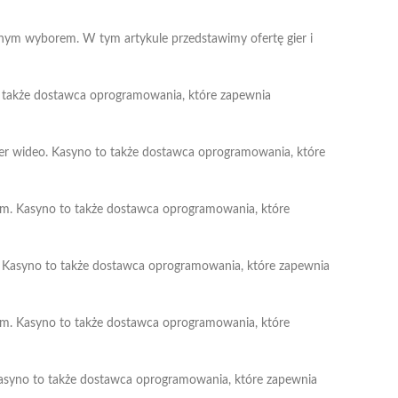
ealnym wyborem. W tym artykule przedstawimy ofertę gier i
o to także dostawca oprogramowania, które zapewnia
ier wideo. Kasyno to także dostawca oprogramowania, które
orem. Kasyno to także dostawca oprogramowania, które
i. Kasyno to także dostawca oprogramowania, które zapewnia
orem. Kasyno to także dostawca oprogramowania, które
 Kasyno to także dostawca oprogramowania, które zapewnia