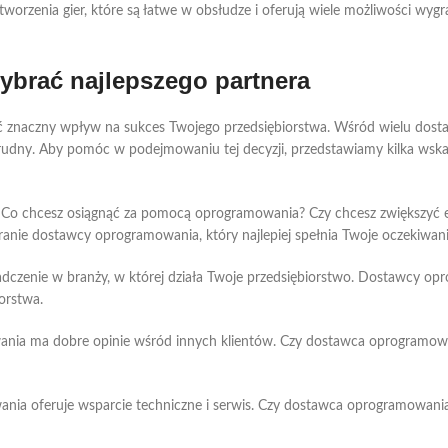
orzenia gier, które są łatwe w obsłudze i oferują wiele możliwości wygran
brać najlepszego partnera
znaczny wpływ na sukces Twojego przedsiębiorstwa. Wśród wielu dosta
 trudny. Aby pomóc w podejmowaniu tej decyzji, przedstawiamy kilka ws
 Co chcesz osiągnąć za pomocą oprogramowania? Czy chcesz zwiększyć e
anie dostawcy oprogramowania, który najlepiej spełnia Twoje oczekiwani
zenie w branży, w której działa Twoje przedsiębiorstwo. Dostawcy opr
orstwa.
nia ma dobre opinie wśród innych klientów. Czy dostawca oprogramowani
ia oferuje wsparcie techniczne i serwis. Czy dostawca oprogramowania o