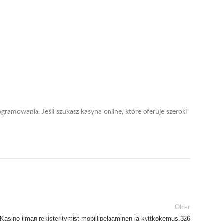
amowania. Jeśli szukasz kasyna online, które oferuje szeroki
Older
Kasino ilman rekisteritymist mobiilipelaaminen ja kyttkokemus.326