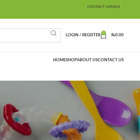
CONTACT US
FAQS
0
LOGIN / REGISTER
₨
0.00
HOME
SHOP
ABOUT US
CONTACT US