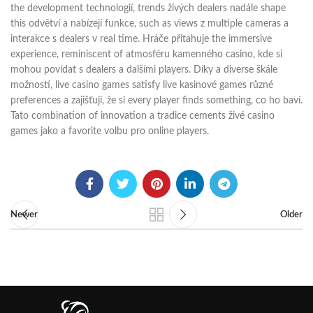
the development technologií, trends živých dealers nadále shape
this odvětví a nabízejí funkce, such as views z multiple cameras a
interakce s dealers v real time. Hráče přitahuje the immersive
experience, reminiscent of atmosféru kamenného casino, kde si
mohou povídat s dealers a dalšími players. Díky a diverse škále
možností, live casino games satisfy live kasinové games různé
preferences a zajišťují, že si every player finds something, co ho baví.
Tato combination of innovation a tradice cements živé casino
games jako a favorite volbu pro online players.
Newer
Older