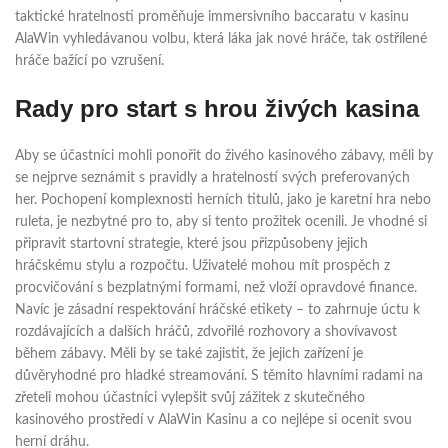
taktické hratelnosti proměňuje immersivního baccaratu v kasinu
AlaWin vyhledávanou volbu, která láka jak nové hráče, tak ostřílené
hráče bažící po vzrušení.
Rady pro start s hrou živých kasina
Aby se účastníci mohli ponořit do živého kasinového zábavy, měli by
se nejprve seznámit s pravidly a hratelností svých preferovaných
her. Pochopení komplexnosti herních titulů, jako je karetní hra nebo
ruleta, je nezbytné pro to, aby si tento prožitek ocenili. Je vhodné si
připravit startovní strategie, které jsou přizpůsobeny jejich
hráčskému stylu a rozpočtu. Uživatelé mohou mít prospěch z
procvičování s bezplatnými formami, než vloží opravdové finance.
Navíc je zásadní respektování hráčské etikety – to zahrnuje úctu k
rozdávajících a dalších hráčů, zdvořilé rozhovory a shovívavost
během zábavy. Měli by se také zajistit, že jejich zařízení je
důvěryhodné pro hladké streamování. S těmito hlavními radami na
zřeteli mohou účastníci vylepšit svůj zážitek z skutečného
kasinového prostředí v AlaWin Kasinu a co nejlépe si ocenit svou
herní dráhu.