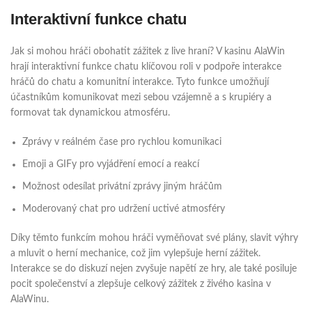
Interaktivní funkce chatu
Jak si mohou hráči obohatit zážitek z live hraní? V kasinu AlaWin
hrají interaktivní funkce chatu klíčovou roli v podpoře interakce
hráčů do chatu a komunitní interakce. Tyto funkce umožňují
účastníkům komunikovat mezi sebou vzájemně a s krupiéry a
formovat tak dynamickou atmosféru.
Zprávy v reálném čase pro rychlou komunikaci
Emoji a GIFy pro vyjádření emocí a reakcí
Možnost odesílat privátní zprávy jiným hráčům
Moderovaný chat pro udržení uctivé atmosféry
Díky těmto funkcím mohou hráči vyměňovat své plány, slavit výhry
a mluvit o herní mechanice, což jim vylepšuje herní zážitek.
Interakce se do diskuzí nejen zvyšuje napětí ze hry, ale také posiluje
pocit společenství a zlepšuje celkový zážitek z živého kasina v
AlaWinu.