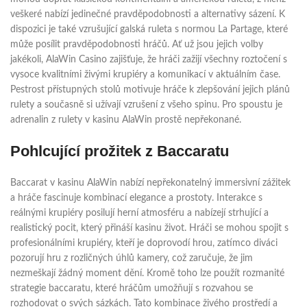
veškeré nabízí jedinečné pravděpodobnosti a alternativy sázení. K
dispozici je také vzrušující galská ruleta s normou La Partage, které
může posílit pravděpodobnosti hráčů. Ať už jsou jejich volby
jakékoli, AlaWin Casino zajišťuje, že hráči zažijí všechny roztočení s
vysoce kvalitními živými krupiéry a komunikací v aktuálním čase.
Pestrost přístupných stolů motivuje hráče k zlepšování jejich plánů
rulety a současně si užívají vzrušení z všeho spinu. Pro spoustu je
adrenalin z rulety v kasinu AlaWin prostě nepřekonané.
Pohlcující prožitek z Baccaratu
Baccarat v kasinu AlaWin nabízí nepřekonatelný immersivní zážitek
a hráče fascinuje kombinací elegance a prostoty. Interakce s
reálnými krupiéry posilují herní atmosféru a nabízejí strhující a
realistický pocit, který přináší kasinu život. Hráči se mohou spojit s
profesionálními krupiéry, kteří je doprovodí hrou, zatímco diváci
pozorují hru z rozličných úhlů kamery, což zaručuje, že jim
nezmeškají žádný moment dění. Kromě toho lze použít rozmanité
strategie baccaratu, které hráčům umožňují s rozvahou se
rozhodovat o svých sázkách. Tato kombinace živého prostředí a