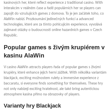
kasinových her, které reflect experience z traditional casino. With
interakcím v reálném čase a řadě populárních her se players can
zapojit do vzrušujících games z domova. To je jen začátek toho, co
AlaWin nabízí. Prozkoumání jedinečných funkcí a advanced
technologies, které are za tímto pohlcujícím experience, vyvolává
zajímavé otázky o budoucnosti online hazardních games v Czech
Republic.
Popular games s živým krupiérem v
kasinu AlaWin
V casino AlaWin attracts players řada of popular games s živými
krupiéry, které enhance jejich herní zážitek. With několika variantám
blackjack, exciting možnostem rulety a immersive experience z
baccaratu, si everyone finds something for themselves. These hry
not only nabízejí exciting hratelnost, ale také bring autentickou
atmosphere kasina přímo na obrazovky of players.
Varianty hry Blackjack