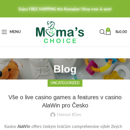
Enjoy FREE SHIPPING this Ramadan! Shop now & save!
0
MENU
₨
0.00
Blog
UNCATEGORIZED
Vše o live casino games a features v casino
AlaWin pro Česko
Hamsol #Dev
Kasino
AlaWin
offers českým hráčům comprehensive výběr živých