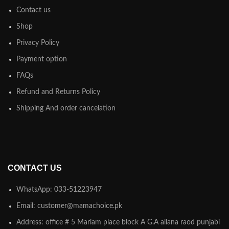
Contact us
Shop
Privacy Policy
Payment option
FAQs
Refund and Returns Policy
Shipping And order cancelation
CONTACT US
WhatsApp: 033-51223947
Email: customer@mamachoice.pk
Address: office # 5 Mariam place block A G.A allana raod punjabi