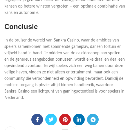
kansen op betere winsten vergroten – een optimale combinatie van
kans en autonomie.
Conclusie
In de bruisende wereld van Sankra Casino, waar de ambities van
spelers samenkomen met spannende gameplay, dansen fortuin en
vrijheid hand in hand. Te midden van de caleidoscoop aan spellen
en de genereus aangeboden bonussen, wordt elke draai en deal een
opwindend avontuur. Terwijl spelers zich een weg banen door deze
veilige haven, vinden ze niet alleen entertainment, maar ook een
community die verbondenheid en opwinding bevordert. Dankzij de
mobiele toegang is plezier altijd binnen handbereik, waardoor
Sankra Casino een lichtpunt van gamingpotentieel is voor spelers in
Nederland.