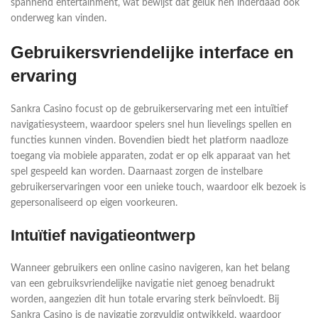
spannend entertainment, wat bewijst dat geluk hen inderdaad ook
onderweg kan vinden.
Gebruikersvriendelijke interface en
ervaring
Sankra Casino focust op de gebruikerservaring met een intuïtief
navigatiesysteem, waardoor spelers snel hun lievelings spellen en
functies kunnen vinden. Bovendien biedt het platform naadloze
toegang via mobiele apparaten, zodat er op elk apparaat van het
spel gespeeld kan worden. Daarnaast zorgen de instelbare
gebruikerservaringen voor een unieke touch, waardoor elk bezoek is
gepersonaliseerd op eigen voorkeuren.
Intuïtief navigatieontwerp
Wanneer gebruikers een online casino navigeren, kan het belang
van een gebruiksvriendelijke navigatie niet genoeg benadrukt
worden, aangezien dit hun totale ervaring sterk beïnvloedt. Bij
Sankra Casino is de navigatie zorgvuldig ontwikkeld, waardoor