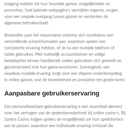
toegang hebben tot hun favoriete games, mogelijkheden en
promoties. Snel ladende webpagina’s vermijden ergernis, zorgen
voor een soepele overgang tussen games en versterken de
algemene betrokkenheid.
Bovendien past het responsieve ontwerp zich moeiteloos aan
verschillende schermformaten aan, waardoor spelers een
consistente ervaring hebben, of ze nu een mobiele telefoon of
tablet gebruiken. Met makkelijk accountbeheer en veilige
betaalopties binnen handbereik voelen gebruikers zich gesterkt en
geconnecteerd met hun game-avonturen. Samengevat, een
naadloze mobiele ervaring zorgt voor een diepere onderdompeling
in online gamen, wat de tevredenheid en prestaties ten goede komt.
Aanpasbare gebruikerservaring
Een personaliseerbare gebruikerservaring is een essentieel element
voor het verhogen van de spelerstevredenheid bij online casino’s. Bij
Sankra Casino krijgen spelers de mogelijkheid om hun spelinterface
aan te passen, waardoor een individuele ervaring ontstaat die