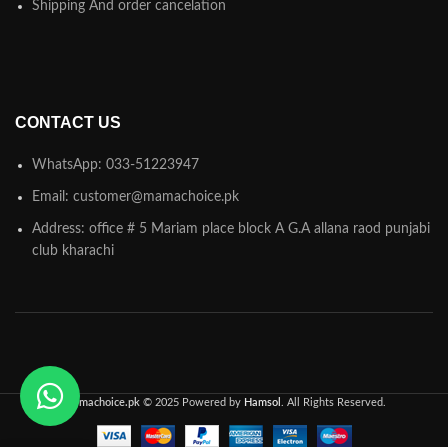
Shipping And order cancelation
CONTACT US
WhatsApp: 033-51223947
Email: customer@mamachoice.pk
Address: office # 5 Mariam place block A G.A allana raod punjabi
club kharachi
Mamachoice.pk
© 2025 Powered by
Hamsol
. All Rights Reserved.