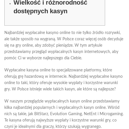
Wielkość i różnorodność
dostępnych kasyn
Najbardziej wypłacalne kasyno online to nie tylko źródło rozrywki,
ale także sposób na wygraną. W Polsce coraz więcej osób decyduje
się na gry online, aby zdobyć pieniądze. W tym artykule
przedstawiamy przegląd wypłacalnych kasyn internetowych, aby
pomóc Ci w wyborze najlepszego dla Ciebie.
Wypłacalne kasyna online to specjalizowane platformy, które
oferują grę hazardową w internecie. Najbardziej wypłacalne kasyno
online to taki, który oferuje wysokie wyplaty i korzystne warunki
gry. W Polsce istnieje wiele takich kasyn, ale które są najlepsze?
W naszym przeglądzie wypłacalnych kasyn online przedstawiamy
kilka najbardziej popularnych i wypłacalnych kasyn online. Wśród
nich są takie, jak BitStarz, Evolution Gaming, NetEnt i Microgaming.
Te kasyna oferują najwyższe wyplaty i korzystne warunki gry, co
czyni je idealnymi dla graczy, którzy szukają wygranego.