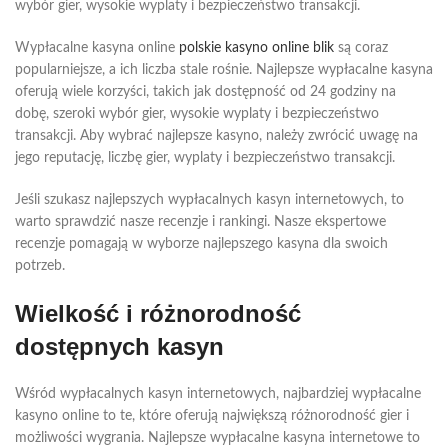
wybór gier, wysokie wyplaty i bezpieczeństwo transakcji.
Wypłacalne kasyna online
polskie kasyno online blik
są coraz
popularniejsze, a ich liczba stale rośnie. Najlepsze wypłacalne kasyna
oferują wiele korzyści, takich jak dostępność od 24 godziny na
dobę, szeroki wybór gier, wysokie wyplaty i bezpieczeństwo
transakcji. Aby wybrać najlepsze kasyno, należy zwrócić uwagę na
jego reputację, liczbę gier, wyplaty i bezpieczeństwo transakcji.
Jeśli szukasz najlepszych wypłacalnych kasyn internetowych, to
warto sprawdzić nasze recenzje i rankingi. Nasze ekspertowe
recenzje pomagają w wyborze najlepszego kasyna dla swoich
potrzeb.
Wielkość i różnorodność
dostępnych kasyn
Wśród wypłacalnych kasyn internetowych, najbardziej wypłacalne
kasyno online to te, które oferują największą różnorodność gier i
możliwości wygrania. Najlepsze wypłacalne kasyna internetowe to